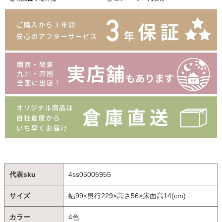
代表sku
4ss05005955
サイズ
幅99×奥行229×高さ56×床面高14(cm)
カラー
4色