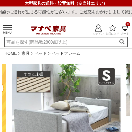
大型家具の送料・設置無料（※当社エリア）
可能性がございます。ご迷惑をおかけしまして誠に申し訳ございません
0
MENU
ログイン
お気に入り
カート
ご利用ガイド
新規会員登録
店舗一覧
閲覧履歴
HOME
家具
ベッド
ベッドフレーム
よくある質問
キーワード・商品番号で探す
最短発送
冷感ラグ
冷感寝具
ワークデスク
ウィルトンラ