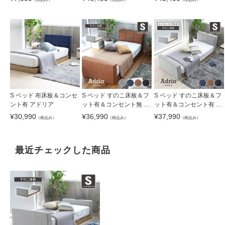
S ベッド 布床板＆コンセ
S ベッド すのこ床板＆フ
S ベッド すのこ床板＆フ
ント有 アドリア
ット有＆コンセント無 ア
ット有＆コンセント有 ア
ドリア
ドリア
¥
30,990
¥
36,990
¥
37,990
（税込み）
（税込み）
（税込み）
最近チェックした商品