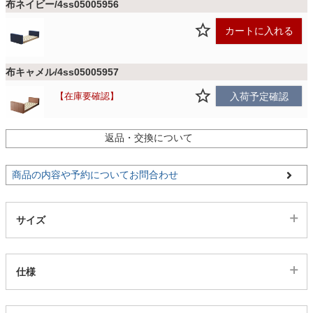
布ネイビー/4ss05005956
カートに入れる
家電・照明器具
布キャメル/4ss05005957
インテリア雑貨
在庫要確認
入荷予定確認
ガーデン
返品・交換について
PVCブラック/4ss05005958
カートに入れる
商品の内容や予約についてお問合わせ
タワー
サイズ
仕様