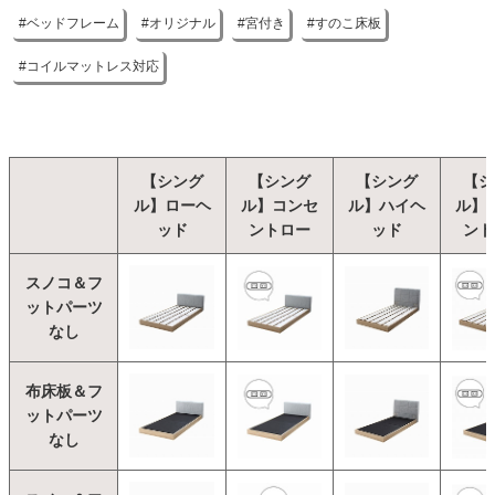
レスをご使用ください
ベッドフレーム
オリジナル
宮付き
すのこ床板
コイルマットレス対応
【シング
【シング
【シング
【シ
ル】ローヘ
ル】コンセ
ル】ハイヘ
ル】
ッド
ントロー
ッド
ント
スノコ＆フ
ットパーツ
なし
布床板＆フ
ットパーツ
なし