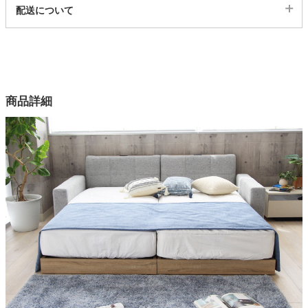
代表sku
配送について
4ss05005955
配送について
サイズ
幅99×奥行229×高さ56×床面高14(cm)
カラー
商品詳細
4色
張地
ファブリック（ポリエステル100%）、ブラックのみPVC
詰物
ウレタンフォーム
フレーム
プリント粧繊維板
ヘッドボード
ロータイプ