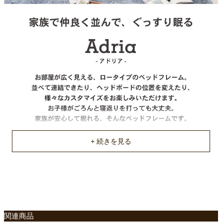
床板
すのこ床板
機能
フットボード有り
注意事項
フットボードは固定。左右へ取り付け変更不可。
耐荷重
約100Kg
梱包サイズ
約102x62x18(2個)/201x16x12/99x96x7(cm)
原産国
不要家具のお引き取りに関して
中国
ご使用に関して
関連商品
厚さ15cm以上のマットレスもしくはスプリングの入ったマット