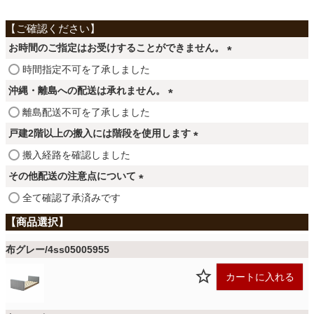
ファブリック
お時間のご指定はお受けすることができません。
カーテン
(
時間指定不可を了承しました
必
沖縄・離島への配送は承れません。
須
ラグ
(
離島配送不可を了承しました
)
必
戸建2階以上の搬入には階段を使用します
須
マット
(
搬入経路を確認しました
)
必
その他配送の注意点について
須
(
全て確認了承済みです
収納用品
)
必
須
)
生活用品
布グレー/4ss05005955
カートに入れる
キッチン用品