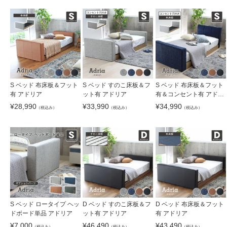
S ベッド 布床板＆フット
S ベッド すのこ床板＆フ
S ベッド 布床板＆フット
有 アドリア
ット有 アドリア
有＆コンセント有 アドリ
ア
¥
28,990
¥
33,990
¥
34,990
（税込み）
（税込み）
（税込み）
S ベッド ロータイプ ヘッ
D ベッド すのこ床板＆フ
D ベッド 布床板＆フット
ドボード単品 アドリア
ット有 アドリア
有 アドリア
¥
7,000
¥
46,490
¥
43,490
（税込み）
（税込み）
（税込み）