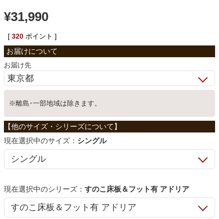
¥
31,990
ベッド
[
320
ポイント ]
収納家具
お届け先
学習机
※離島･一部地域は除きます。
ホームオフィス
サイズ：
シングル
こたつ
寝具
シリーズ：
すのこ床板＆フット有 アドリア