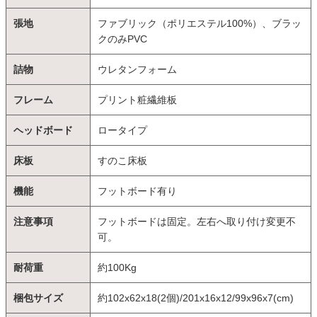
張地
ファブリック（ポリエステル100%）、ブラッ
クのみPVC
詰物
ウレタンフォーム
フレーム
プリント粧繊維板
ヘッドボード
ロータイプ
床板
すのこ床板
機能
フットボード有り
注意事項
フットボードは固定。左右へ取り付け変更不
可。
耐荷重
約100Kg
梱包サイズ
約102x62x18(2個)/201x16x12/99x96x7(cm)