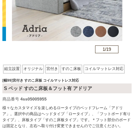
カテゴリから探す
ソファ
n
1/
19
テレビ台・リビング家具
組立設置
オリジナル
宮付き
すのこ床板
コイルマットレス対応
ダイニングテーブル・セット
[幅99]宮付き すのこ床板 コイルマットレス対応
S ベッド すのこ床板＆フット有 アドリア
商品番号
4ss05005955
椅子・チェア
様々なカスタマイズを楽しめるロータイプのベッドフレーム「アドリ
ア」。選択中の商品はヘッドタイプ「ロータイプ」、「フットボード有り
タイプ」、床板タイプ「すのこ床板タイプ」です。＊フット部分のボード
食器棚・キッチン収納
は固定となり、左右へ取り付け変更できませんのでご注意ください。