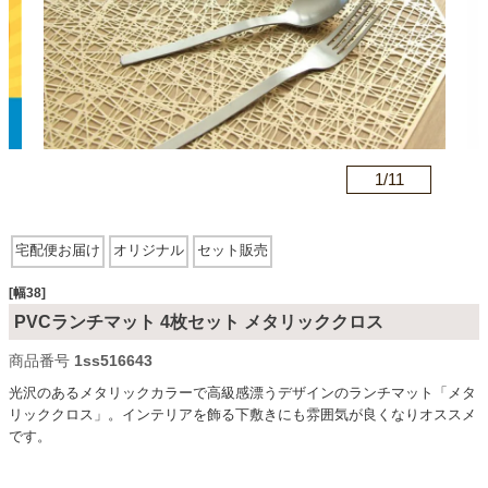
カテゴリから探す
ソファ
n
1/
11
テレビ台・リビング家具
宅配便お届け
オリジナル
セット販売
ダイニングテーブル・セット
[幅38]
PVCランチマット 4枚セット メタリッククロス
商品番号
1ss516643
椅子・チェア
光沢のあるメタリックカラーで高級感漂うデザインのランチマット「メタ
リッククロス」。インテリアを飾る下敷きにも雰囲気が良くなりオススメ
です。
食器棚・キッチン収納