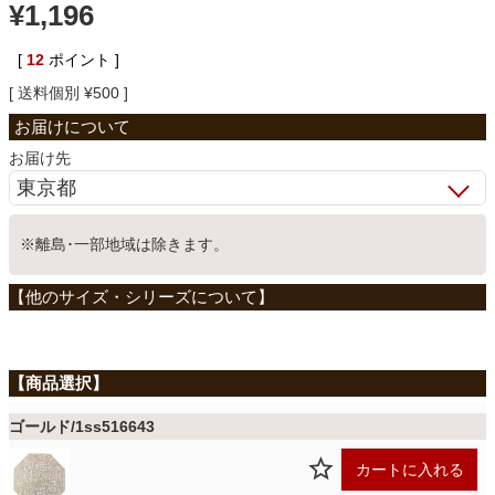
¥
1,196
ベッド
[
12
ポイント ]
送料個別
¥
500
収納家具
お届け先
学習机
※離島･一部地域は除きます。
ホームオフィス
こたつ
寝具
ゴールド/1ss516643
カートに入れる