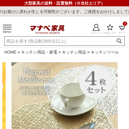
大型家具の送料・設置無料（※当社エリア）
れが生じる可能性がございます。ご迷惑をおかけしまして誠に申し訳ご
0
MENU
ログイン
お気に入り
カート
ご利用ガイド
新規会員登録
店舗一覧
閲覧履歴
HOME
キッチン用品・家電
キッチン用品
キッチンツール
よくある質問
キーワード・商品番号で探す
最短発送
冷感ラグ
冷感寝具
ワークデスク
ウィルトンラ