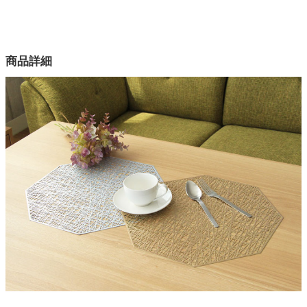
サイズ
幅38×奥行38(cm)
家電・照明器具
カラー
商品詳細
2色
インテリア雑貨
素材
PVC（ポリ塩化ビニル）95%、ポリエチレン5%
ガーデン
原産国
中国
タワー