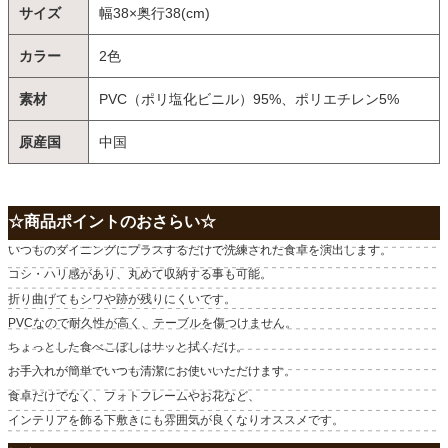
サイズ
幅38×奥行38(cm)
カラー
2色
素材
PVC（ポリ塩化ビニル）95%、ポリエチレン5%
原産国
中国
☆商品ポイントのおさらい☆
いつものダイニングにプラスするだけで洗練された食卓を演出します。
コシ・ハリ感があり、丸めて収納する事も可能。
折り曲げてもシワや跡が残りにくいです。
PVCなので耐久性が高く、テーブルを傷つけません。
ちょっとした食べこぼしはサッと拭くだけ。
お手入れが簡単でいつも清潔にお使いいただけます。
食卓だけでなく、フォトフレームやお花など、
インテリアを飾る下敷きにも雰囲気が良くなりオススメです。