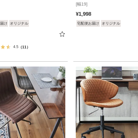
単品
[幅19]
ト2個セット
¥
1,998
届け
オリジナル
宅配便お届け
オリジナル
4.5
（11）