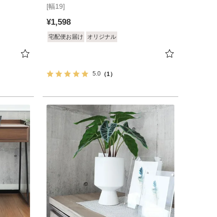
[幅19]
スケット2個セット
¥
1,598
宅配便お届け
オリジナル
5.0
（1）