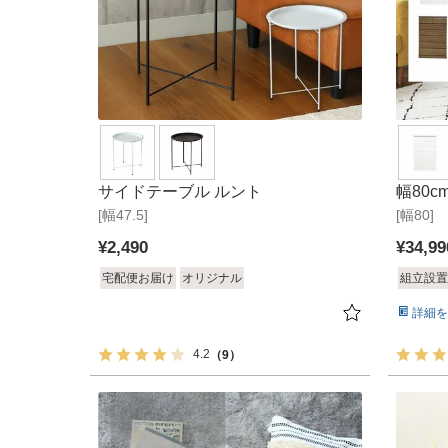
サイドテーブル ルント
幅80
[幅47.5]
[幅80]
¥
2,490
¥
34,99
宅配便お届け
オリジナル
組立設置
詳細を
4.2
（9）