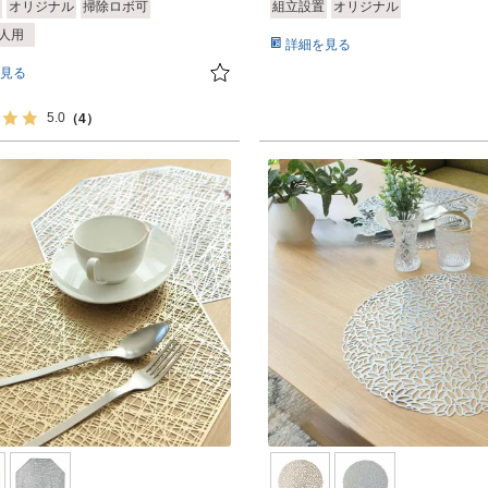
オリジナル
掃除ロボ可
組立設置
オリジナル
2)
2人用
詳細を見る
見る
5.0
（4）