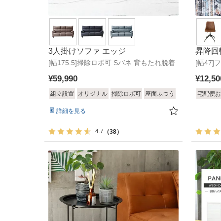
3人掛けソファ エッジ
昇降回
[幅175.5]掃除ロボ可 Sバネ 背もたれ脱着
[幅47
¥
59,990
¥
12,50
組立設置
オリジナル
掃除ロボ可
座面ふつう
宅配便お
詳細を見る
4.7
（38）