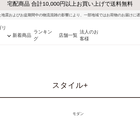
大型家具の送料・設置無料（※当社エリア）
り、一部地域ではお荷物のお届けに遅れが生じる可能性がございます。ご迷惑をお
ゴリ
ランキン
法人のお
新着商品
店舗一覧
グ
客様
スタイル+
モダン