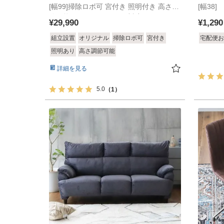
[幅99]掃除ロボ可 宮付き 照明付き 高さ調
ッグ セラム2
[幅38]
ト1個
節可能 コイルマットレス対応
¥
29,990
¥
1,290
組立設置
オリジナル
掃除ロボ可
宮付き
宅配便お
照明あり
高さ調節可能
詳細を見る
5.0
（1）