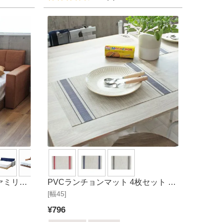
ァミリー
PVCランチョンマット 4枚セット ラ
ック キ
[幅45]
イン
 布床板
¥
796
ドヘッド×