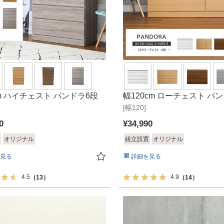
cm ハイチェスト パンドラ6段
幅120cm ローチェスト パ
[幅120]
0
¥
34,990
オリジナル
組立設置
オリジナル
見る
詳細を見る
4.5
4.9
（13）
（14）