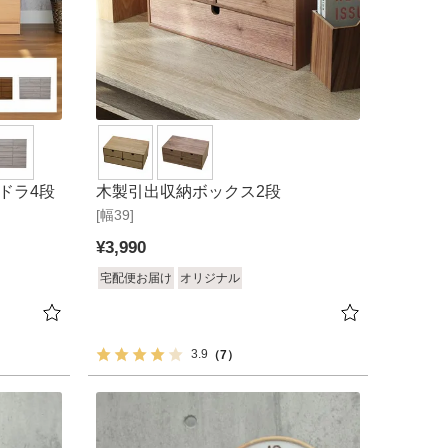
ンドラ4段
木製引出収納ボックス2段
[幅39]
¥
3,990
宅配便お届け
オリジナル
3.9
（7）