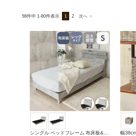
98
件中
1
-
80
件表示
1
2
シングル ベッドフレーム 布床板&レ
幅38c