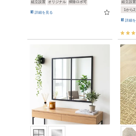
組立設置
オリジナル
掃除ロボ可
組立設置
1から
詳細を見る
詳細を