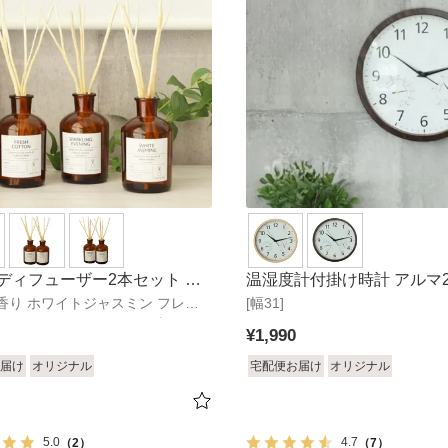
ディフューザー2本セット ブ
温湿度計付掛け時計 アルマ
ml]香り ホワイトジャスミン フレッ
[幅31]
ットン スパークリングイブニング
¥
1,990
届け
オリジナル
宅配便お届け
オリジナル
5.0
4.7
（2）
（7）