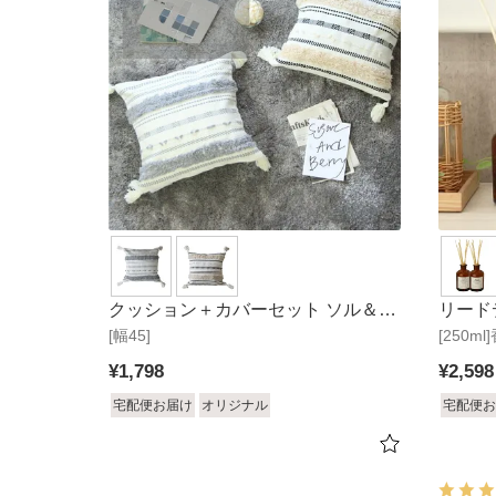
クッション＋カバーセット ソル＆サ
リード
[幅45]
ーブル
[250
ランチ
シュコ
¥
1,798
¥
2,598
宅配便お届け
オリジナル
宅配便お