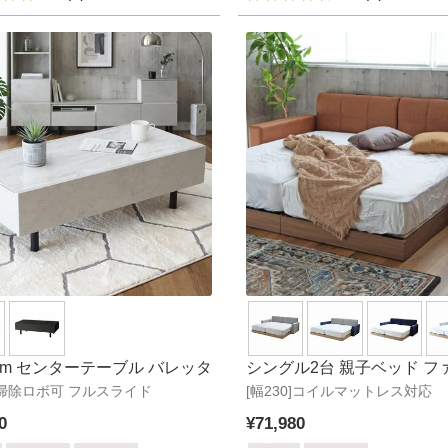
5cm センターテーブル バレッタ
シングル2台 親子ベッド フ
5]掃除ロボ可 フルスライド
[幅230]コイルマットレス対応
ベッド ローベッド ファブリ
ングサイズ コンセント付き
0
¥
71,980
アドリア (シングル×2 サイ