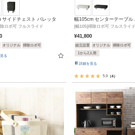
cm サイドチェスト バレッタ
幅105cm センターテーブル
]掃除ロボ可 フルスライド
[幅105]掃除ロボ可 フルスライ
0
¥
41,800
オリジナル
掃除ロボ可
組立設置
オリジナル
掃除ロボ可
1から2人用
見る
詳細を見る
5.0
（4）