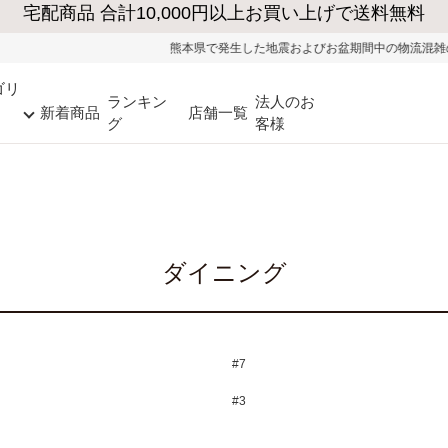
熊本県で発生した地震およびお盆期間中の物流混雑の影響により、一部地
ゴリ
ランキン
法人のお
新着商品
店舗一覧
グ
客様
ダイニング
#7
#3