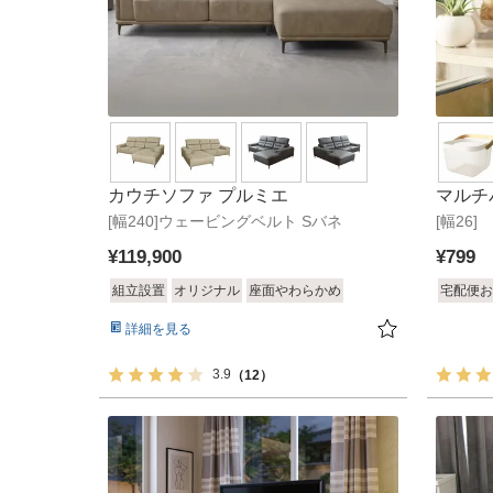
カウチソファ プルミエ
マルチ
[幅240]ウェービングベルト Sバネ
[幅26]
¥
119,900
¥
799
組立設置
オリジナル
座面やわらかめ
宅配便お
詳細を見る
3.9
（12）