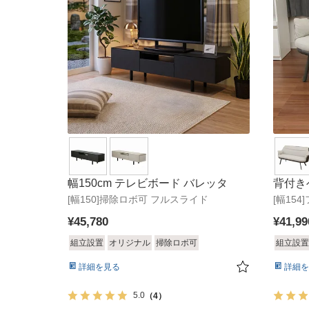
幅150cm テレビボード バレッタ
背付き
[幅150]掃除ロボ可 フルスライド
[幅15
¥
45,780
¥
41,99
組立設置
オリジナル
掃除ロボ可
組立設置
詳細を見る
詳細を
5.0
（4）