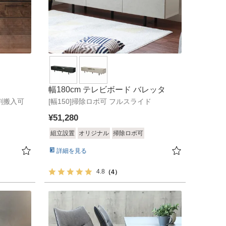
幅180cm テレビボード バレッタ
分割搬入可
[幅150]掃除ロボ可 フルスライド
¥
51,280
組立設置
オリジナル
掃除ロボ可
詳細を見る
4.8
（4）