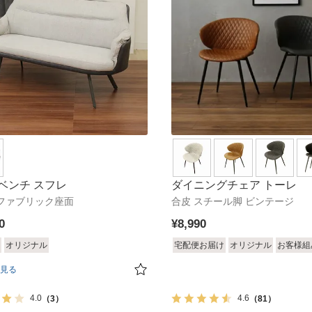
ベンチ スフレ
ダイニングチェア トーレ
4]ファブリック座面
合皮 スチール脚 ビンテージ
0
¥
8,990
オリジナル
宅配便お届け
オリジナル
お客様組
見る
4.0
4.6
（3）
（81）