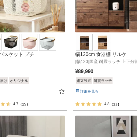
バスケット プチ
幅120cm 食器棚 リルケ
[幅120]国産 耐震ラッチ 上下
¥
89,990
届け
オリジナル
組立設置
耐震ラッチ
詳細を見る
4.7
4.8
（15）
（13）