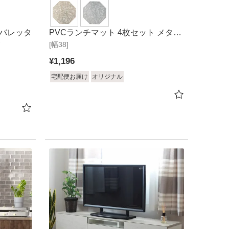
 バレッタ
PVCランチマット 4枚セット メタリ
ド
[幅38]
ッククロス
¥
1,196
宅配便お届け
オリジナル