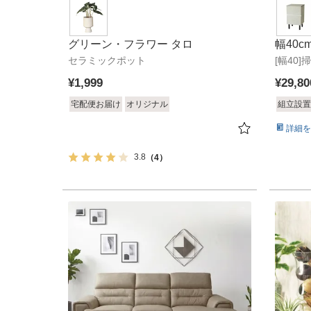
グリーン・フラワー タロ
幅40
セラミックポット
[幅40
¥
1,999
¥
29,80
宅配便お届け
オリジナル
組立設置
詳細を
3.8
（4）