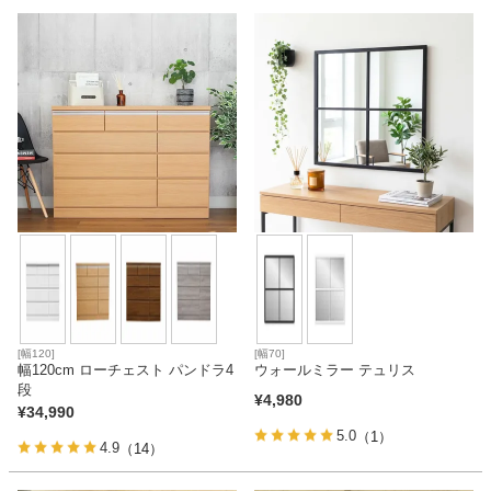
ベッド
収納家具
学習机
ホームオフィス
こたつ
[幅120]
[幅70]
幅120cm ローチェスト パンドラ4
ウォールミラー テュリス
段
¥
4,980
¥
34,990
寝具
5.0
（1）
4.9
（14）