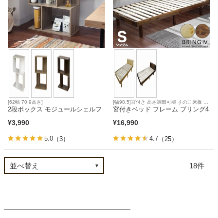
[62幅 70.9高さ]
[幅98.5]宮付き 高さ調節可能 すのこ床板 敷
2段ボックス モジュールシェルフ
き布団使用可 コイルマットレス対応
宮付きベッド フレーム ブリング4
¥
3,990
¥
16,990
5.0
4.7
（3）
（25）
18