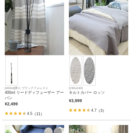
家電・照明器具
インテリア雑貨
ガーデン
タワー
[400ml]香り ブラックフォレスト
[190x240]
400ml リードディフューザー アー
キルトカバー ロッソ
バン
¥
3,999
¥
2,499
4.7
（3）
4.5
（11）