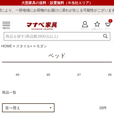
大型家具の送料・設置無料（※当社エリア）
部地域にお荷物のお届けに遅れが生じる可能性がございます。ご迷惑を
0
MENU
ログイン
お気に入り
カート
ご利用ガイド
新規会員登録
店舗一覧
閲覧履歴
HOME
スタイル+
モダン
よくある質問
ベッド
キーワード・商品番号で探す
#9
#8
#7
#6
商品一覧
最短発送
冷感ラグ
冷感寝具
ワークデスク
ウィルトンラ
18