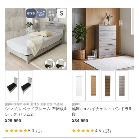
カテゴリから探す
ソファ
テレビ台・リビング家具
ダイニングテーブル・セット
[幅99]掃除ロボ可 宮付き 照明付き 高さ調節
[幅80]
椅子・チェア
可能 コイルマットレス対応
シングル ベッドフレーム 布床板&
幅80cm ハイチェスト パンドラ6
レッグ セラム2
段
¥
29,990
¥
34,990
食器棚・キッチン収納
5.0
4.5
（1）
（13）