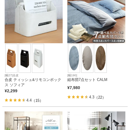
[幅27]合皮
[幅190]
合皮 ティッシュ&リモコンボック
組布団7点セット CALM
ス ソフィア
¥
7,980
¥
2,299
4.3
（22）
4.4
（15）