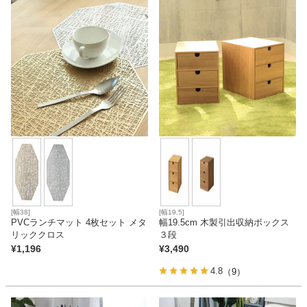
ファブリック
カーテン
ラグ
マット
収納用品
[幅38]
[幅19.5]
PVCランチマット 4枚セット メタ
幅19.5cm 木製引出収納ボックス
リッククロス
３段
生活用品
¥
1,196
¥
3,490
4.8
（9）
キッチン用品