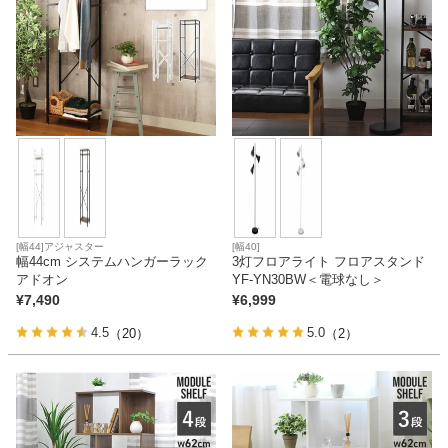
[幅44]アジャスター
[幅40]
幅44cm システムハンガーラック
3灯フロアライト フロアスタンド
アドオン
YF-YN30BW＜電球なし＞
¥
7,490
¥
6,999
4.5
5.0
（20）
（2）