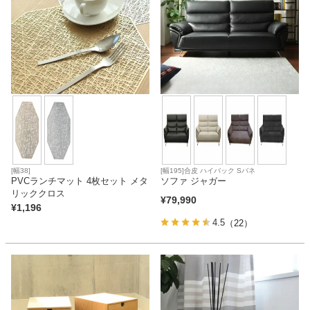
[幅38]
[幅195]合皮 ハイバック Sバネ
PVCランチマット 4枚セット メタ
ソファ ジャガー
リッククロス
¥
79,990
¥
1,196
4.5
（22）