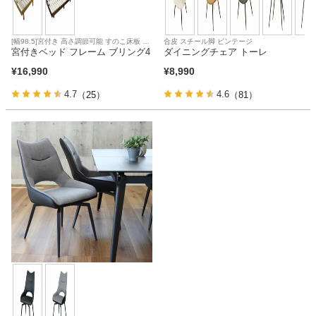
[幅98.5]宮付き 高さ調節可能 すのこ床板 敷
合皮 スチール脚 ビンテージ
き布団使用可 コイルマットレス対応
宮付きベッド フレーム ブリング4
ダイニングチェア トーレ
¥
16,990
¥
8,990
4.7
4.6
（25）
（81）