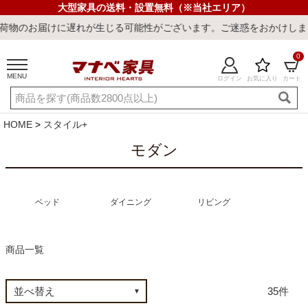
大型家具の送料・設置無料（※当社エリア）
じる可能性がございます。ご迷惑をおかけしまして誠に申し訳ございま
0
MENU
ログイン
お気に入り
カート
ご利用ガイド
新規会員登録
店舗一覧
閲覧履歴
HOME
スタイル+
よくある質問
モダン
キーワード・商品番号で探す
ベッド
ダイニング
リビング
商品一覧
最短発送
冷感ラグ
冷感寝具
ワークデスク
ウィルトンラ
35