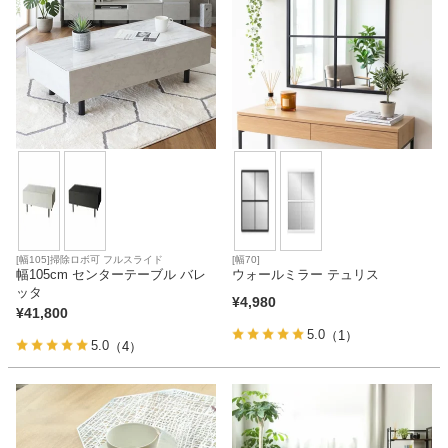
[幅105]掃除ロボ可 フルスライド
[幅70]
幅105cm センターテーブル バレ
ウォールミラー テュリス
ッタ
¥
4,980
¥
41,800
5.0
（1）
5.0
（4）