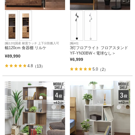
[幅120]国産 耐震ラッチ 上下分割搬入可
[幅40]
幅120cm 食器棚 リルケ
3灯フロアライト フロアスタンド
YF-YN30BW＜電球なし＞
¥
89,990
¥
6,999
4.8
（13）
5.0
（2）