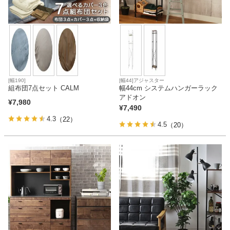
[幅190]
[幅44]アジャスター
組布団7点セット CALM
幅44cm システムハンガーラック
アドオン
¥
7,980
¥
7,490
4.3
（22）
4.5
（20）