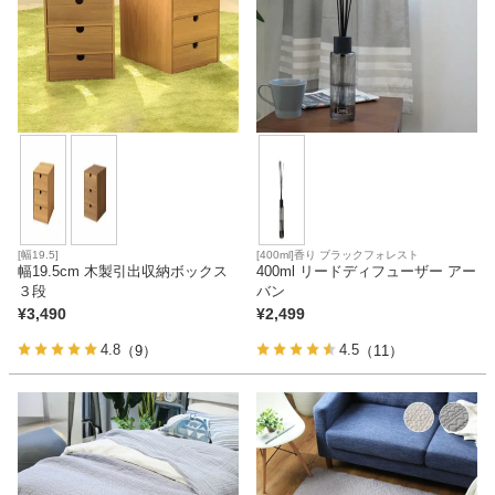
[幅19.5]
[400ml]香り ブラックフォレスト
幅19.5cm 木製引出収納ボックス
400ml リードディフューザー アー
３段
バン
¥
3,490
¥
2,499
4.8
4.5
（9）
（11）