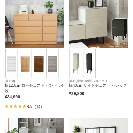
[幅120]
[幅40]掃除ロボ可 フルスライド
幅120cm ローチェスト パンドラ4
幅40cm サイドチェスト バレッタ
段
¥
29,800
¥
34,990
4.9
（14）