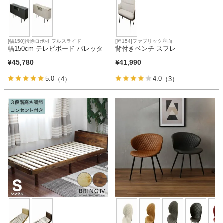
[幅150]掃除ロボ可 フルスライド
[幅154]ファブリック座面
幅150cm テレビボード バレッタ
背付きベンチ スフレ
¥
45,780
¥
41,990
5.0
4.0
（4）
（3）