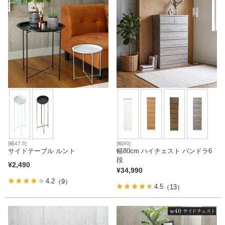
家電・照明器具
インテリア雑貨
ガーデン
タワー
[幅47.5]
[幅80]
サイドテーブル ルント
幅80cm ハイチェスト パンドラ6
段
¥
2,490
¥
34,990
4.2
（9）
4.5
（13）