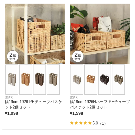
ベッド
収納家具
学習机
ホームオフィス
こたつ
[幅19]
[幅19]
幅19cm 1926 PEチューブバスケ
幅19cm 1926Hハーフ PEチューブ
ット2個セット
バスケット2個セット
¥
1,998
¥
1,598
寝具
5.0
（1）