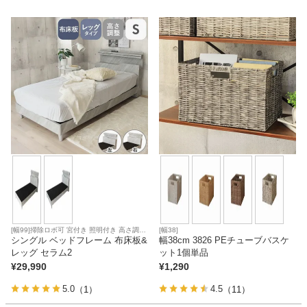
カテゴリから探す
ソファ
テレビ台・リビング家具
ダイニングテーブル・セット
[幅99]掃除ロボ可 宮付き 照明付き 高さ調節
[幅38]
椅子・チェア
可能 コイルマットレス対応
シングル ベッドフレーム 布床板&
幅38cm 3826 PEチューブバスケ
レッグ セラム2
ット1個単品
¥
29,990
¥
1,290
食器棚・キッチン収納
5.0
4.5
（1）
（11）