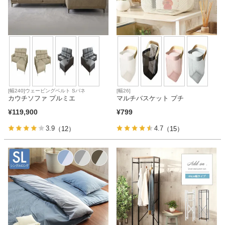
[幅240]ウェービングベルト Sバネ
[幅26]
カウチソファ プルミエ
マルチバスケット プチ
¥
119,900
¥
799
3.9
4.7
（12）
（15）