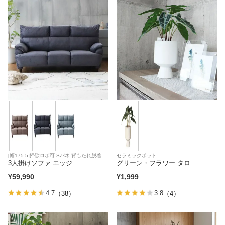
ファブリック
カーテン
ラグ
マット
収納用品
[幅175.5]掃除ロボ可 Sバネ 背もたれ脱着
セラミックポット
3人掛けソファ エッジ
グリーン・フラワー タロ
¥
59,990
¥
1,999
生活用品
4.7
3.8
（38）
（4）
キッチン用品