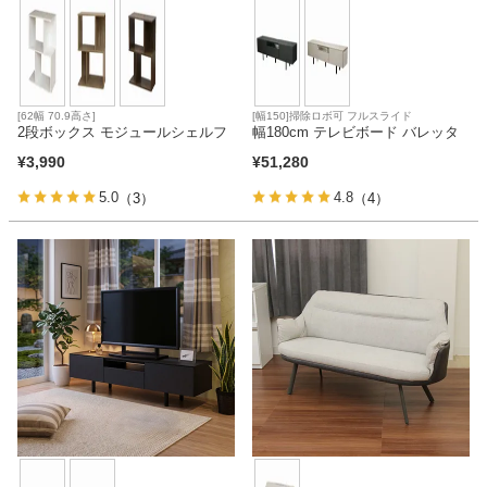
[62幅 70.9高さ]
[幅150]掃除ロボ可 フルスライド
2段ボックス モジュールシェルフ
幅180cm テレビボード バレッタ
¥
3,990
¥
51,280
5.0
4.8
（3）
（4）