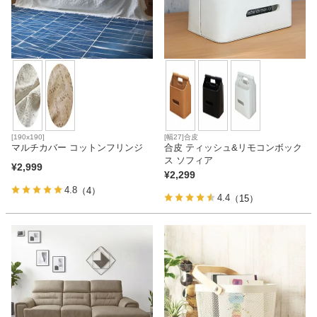
[190x190]
[幅27]合皮
マルチカバー コットンフリンジ
合皮 ティッシュ&リモコンボック
ス ソフィア
¥
2,999
¥
2,299
4.8
（4）
4.4
（15）