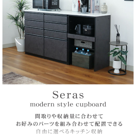
機能2
可動棚
天板
強化シート
注意
単品で使用不可能。必ず下台と合わせてご注文ください。
原産国
中国