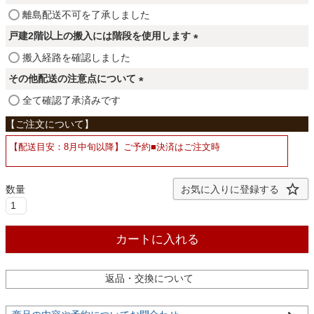
ファブリック
須
(
離島配送不可を了承しました
)
必
戸建2階以上の搬入には階段を使用します
須
カーテン
(
搬入経路を確認しました
)
必
その他配送の注意点について
須
(
全て確認了承済みです
ラグ
)
必
須
【配送目安：8月中旬以降】ご予約■決済はご注文時
)
マット
お気に入りに登録する
収納用品
カートに入れる
生活用品
返品・交換について
キッチン用品