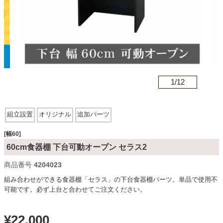
カテゴリから探す
ソファ
n
1/
12
テレビ台・リビング家具
組立設置
オリジナル
追加パーツ
ダイニングテーブル・セット
[幅60]
60cm食器棚 下台可動オープン セラス2
商品番号
4204023
椅子・チェア
組み合わせができる食器棚「セラス」の下台食器棚パーツ。単品で使用不
可能です。必ず上台と合わせてご注文ください。
食器棚・キッチン収納
¥
22,000