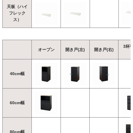
天板（ハイ
フレック
ス）
3杯
オープン
開き戸(左)
開き戸(右)
40cm幅
60cm幅
80cm幅