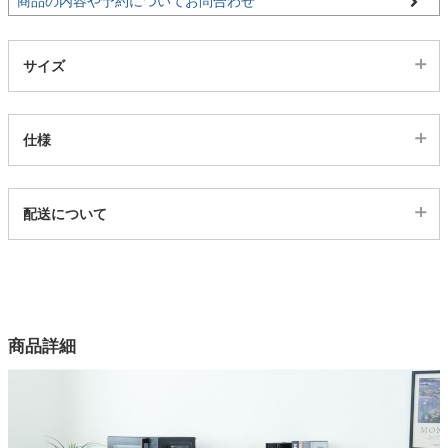
商品の内容や予約についてお問合わせ
家電・照明器具
サイズ
インテリア雑貨
仕様
ガーデン
代表sku
配送について
4204023
配送について
タワー
サイズ
幅60×奥行48×高さ92(cm)
カラー
商品詳細
1色
機能1
スライド可動棚、転倒防止ベルト