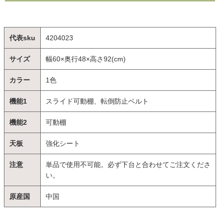
代表sku
4204023
サイズ
幅60×奥行48×高さ92(cm)
カラー
1色
機能1
スライド可動棚、転倒防止ベルト
機能2
可動棚
天板
強化シート
注意
単品で使用不可能。必ず下台と合わせてご注文くださ
い。
原産国
中国