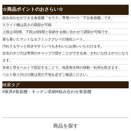
☆商品ポイントのおさらい☆
組み合わせができる食器棚「セラス」専用パーツ「下台食器棚」です。
スライド棚は高さの調節が可能
上段は3段階、下段は8段階と収納する物に合わせて調節が可能です。
落ち着いたマットなセラミックグレーの強化シート。
汚れてもサッと拭きやすくいつもきれいにお使いいただけます。
左右のネジ穴は専用のキャップで隠すことができる為、きれいな仕上がりになり
ます。
本体と壁をベルトで固定することで、地震発生時の移動・転倒を防ぎます。
ベルト取り付けの際は壁の下地を必ずご確認ください。
検索タグ
#家具#食器棚・キッチン収納#組み合わせ食器棚
商品を探す