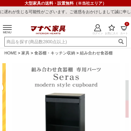
大型家具の送料・設置無料（※当社エリア）
可能性がございます。ご迷惑をおかけしまして誠に申し訳ございません
0
MENU
ログイン
お気に入り
カート
ご利用ガイド
新規会員登録
店舗一覧
閲覧履歴
HOME
家具
食器棚・キッチン収納
組み合わせ食器棚
よくある質問
キーワード・商品番号で探す
最短発送
冷感ラグ
冷感寝具
ワークデスク
ウィルトンラ