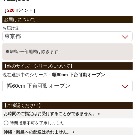
ベッド
[
220
ポイント ]
お届け先
収納家具
※離島･一部地域は除きます。
学習机
ホームオフィス
シリーズ：
幅60cm 下台可動オープン
こたつ
お時間のご指定はお受けすることができません。
寝具
(
時間指定不可を了承しました
必
沖縄・離島への配送は承れません。