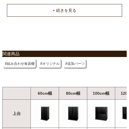
不要家具のお引き取りに関して
関連商品
組み合わせ食器棚
オリジナル
追加パーツ
60cm幅
80cm幅
100cm幅
120
上台