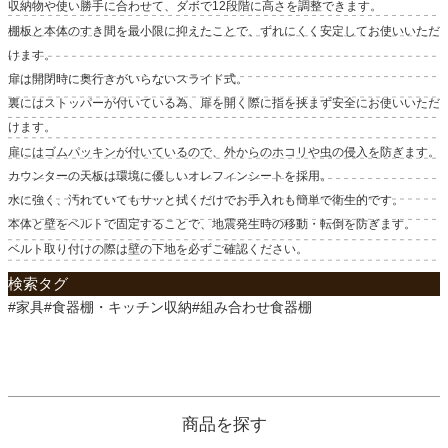
収納物や使い勝手に合わせて、ダボで12段階に高さを調整できます。
棚板と本体のすき間を最小限に抑えたことで、ずれにくく安定してお使いいただ
けます。
扉は開閉時に奥行きがいらないスライド式。
裏にはストッパーが付いている為、扉を開く際に指を挟まず安全にお使いいただ
けます。
扉にはゴムパッキンが付いているので、外からのホコリや虫の侵入を防ぎます。
カウンターの天板は環境に優しいオレフィンシートを採用。
水に強く、汚れていてもサッと拭くだけでお手入れも簡単で衛生的です。
本体と壁をベルトで固定することで、地震発生時の移動・転倒を防ぎます。
ベルト取り付けの際は壁の下地を必ずご確認ください。
検索タグ
#家具#食器棚・キッチン収納#組み合わせ食器棚
商品を探す