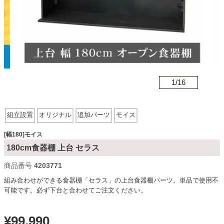
カテゴリから探す
ソファ
n
1/
16
テレビ台・リビング家具
組立設置
オリジナル
追加パーツ
モイス
ダイニングテーブル・セット
[幅180]モイス
180cm食器棚 上台 セラス
商品番号
4203771
椅子・チェア
組み合わせができる食器棚「セラス」の上台食器棚パーツ。単品で使用不
可能です。必ず下台と合わせてご注文ください。
食器棚・キッチン収納
¥
99,990