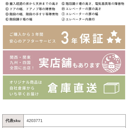
代表sku
4203771