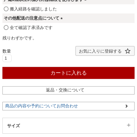
ファブリック
須
(
搬入経路を確認しました
)
必
その他配送の注意点について
須
カーテン
(
全て確認了承済みです
)
必
残りわずかです。
須
ラグ
)
お気に入りに登録する
マット
カートに入れる
収納用品
返品・交換について
商品の内容や予約についてお問合わせ
生活用品
サイズ
キッチン用品