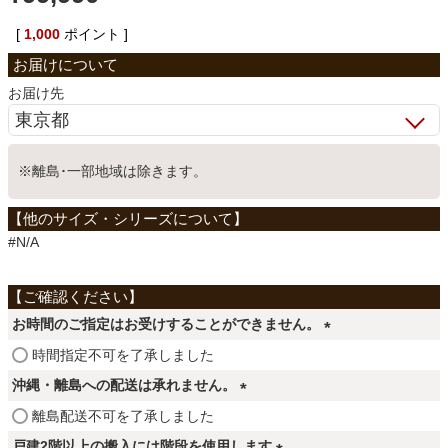
ベッド
[
1,000
ポイント ]
お届け先
収納家具
※離島･一部地域は除きます。
学習机
ホームオフィス
#N/A
こたつ
お時間のご指定はお受けすることができません。
(
時間指定不可を了承しました
必
寝具
沖縄・離島への配送は承れません。
須
(
離島配送不可を了承しました
)
必
戸建2階以上の搬入には階段を使用します