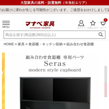
大型家具の送料・設置無料（※当社エリア）
生じる可能性がございます。ご迷惑をおかけしまして誠に申し訳ござい
0
MENU
ログイン
お気に入り
カート
ご利用ガイド
新規会員登録
店舗一覧
閲覧履歴
HOME
家具
食器棚・キッチン収納
組み合わせ食器棚
よくある質問
キーワード・商品番号で探す
最短発送
冷感ラグ
冷感寝具
ワークデスク
ウィルトンラ