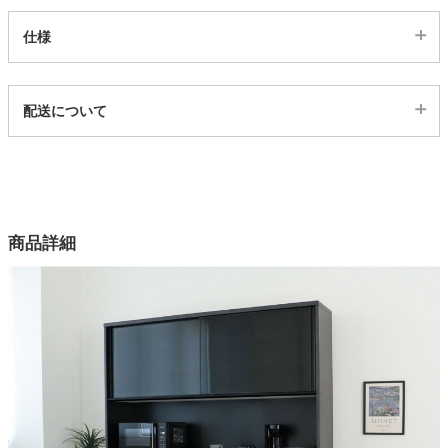
仕様
家電・照明器具
代表sku
配送について
インテリア雑貨
4203771
配送について
サイズ
ガーデン
幅180×奥行48×高さ114(cm)
カラー
商品詳細
1色
タワー
機能1
スライド扉、転倒防止ベルト
機能2
12段階可変棚、コンセント
天板