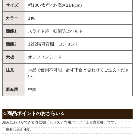
サイズ
幅180×奥行48×高さ114(cm)
カラー
1色
機能1
スライド扉、転倒防止ベルト
機能2
12段階可変棚、コンセント
天板
オレフィンシート
注意
単品で使用不可能。必ず下台と合わせてご注文くださ
い。
原産国
中国
☆商品ポイントのおさらい☆
組み合わせができる食器棚「セラス」専用パーツ「上台食器棚」です。
可動棚は合計4枚。