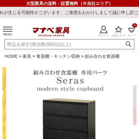
大型家具の送料・設置無料（※当社エリア）
性がございます。ご迷惑をおかけしまして誠に申し訳ございません。
0
MENU
ログイン
お気に入り
カート
ご利用ガイド
新規会員登録
店舗一覧
閲覧履歴
HOME
家具
食器棚・キッチン収納
組み合わせ食器棚
よくある質問
キーワード・商品番号で探す
最短発送
冷感ラグ
冷感寝具
ワークデスク
ウィルトンラ