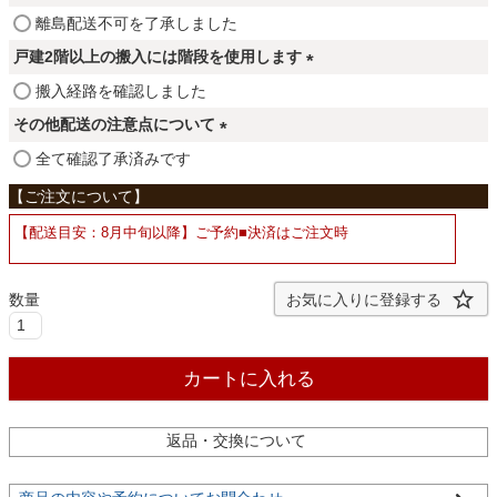
ファブリック
須
(
離島配送不可を了承しました
)
必
戸建2階以上の搬入には階段を使用します
須
カーテン
(
搬入経路を確認しました
)
必
その他配送の注意点について
須
(
全て確認了承済みです
ラグ
)
必
須
【配送目安：8月中旬以降】ご予約■決済はご注文時
)
マット
お気に入りに登録する
収納用品
カートに入れる
生活用品
返品・交換について
キッチン用品