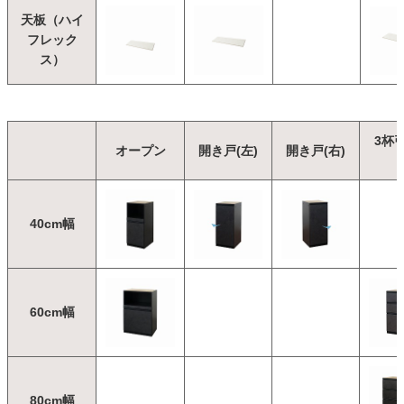
天板（ハイ
フレック
ス）
3杯
オープン
開き戸(左)
開き戸(右)
40cm幅
60cm幅
80cm幅