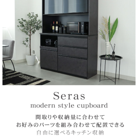
機能2
箱組構造
天板
強化シート
注意
単品で使用不可能。必ず下台と合わせてご注文ください。
原産国
中国