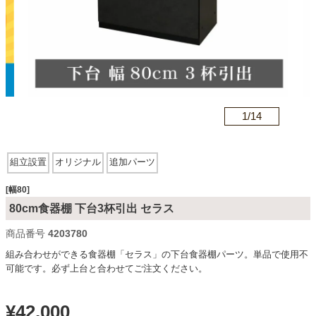
カテゴリから探す
ソファ
n
1/
14
テレビ台・リビング家具
組立設置
オリジナル
追加パーツ
ダイニングテーブル・セット
[幅80]
80cm食器棚 下台3杯引出 セラス
商品番号
4203780
椅子・チェア
組み合わせができる食器棚「セラス」の下台食器棚パーツ。単品で使用不
可能です。必ず上台と合わせてご注文ください。
食器棚・キッチン収納
¥
42,000