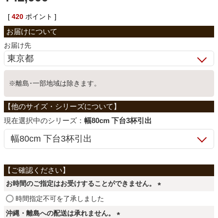
ベッド
[
420
ポイント ]
お届け先
収納家具
※離島･一部地域は除きます。
学習机
ホームオフィス
シリーズ：
幅80cm 下台3杯引出
こたつ
お時間のご指定はお受けすることができません。
寝具
(
時間指定不可を了承しました
必
沖縄・離島への配送は承れません。