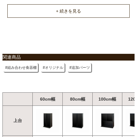
不要家具のお引き取りに関して
関連商品
組み合わせ食器棚
オリジナル
追加パーツ
60cm幅
80cm幅
100cm幅
120
上台