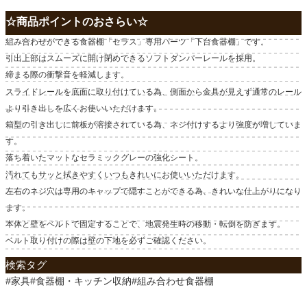
☆商品ポイントのおさらい☆
組み合わせができる食器棚「セラス」専用パーツ「下台食器棚」です。
引出上部はスムーズに開け閉めできるソフトダンパーレールを採用。
締まる際の衝撃音を軽減します。
スライドレールを底面に取り付けている為、側面から金具が見えず通常のレール
より引き出しを広くお使いいただけます。
箱型の引き出しに前板が溶接されている為、ネジ付けするより強度が増していま
す。
落ち着いたマットなセラミックグレーの強化シート。
汚れてもサッと拭きやすくいつもきれいにお使いいただけます。
左右のネジ穴は専用のキャップで隠すことができる為、きれいな仕上がりになり
ます。
本体と壁をベルトで固定することで、地震発生時の移動・転倒を防ぎます。
ベルト取り付けの際は壁の下地を必ずご確認ください。
検索タグ
#家具#食器棚・キッチン収納#組み合わせ食器棚