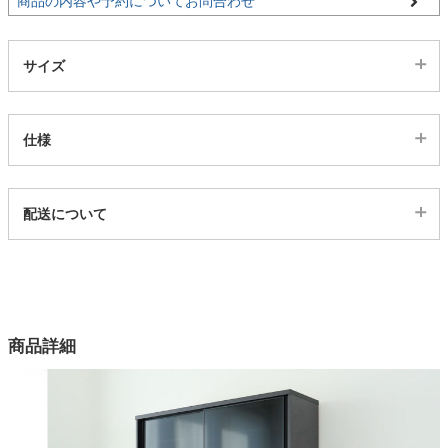
商品の内容や予約についてお問合わせ
家電・照明器具
サイズ
インテリア雑貨
仕様
ガーデン
代表sku
配送について
4203780
配送について
タワー
サイズ
幅80×奥行48×高さ92(cm)
カラー
商品詳細
1色
機能1
ソフトダンパーレール、転倒防止ベルト