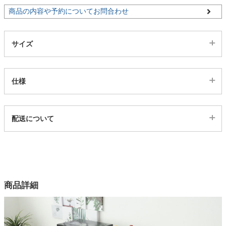
商品の内容や予約についてお問合わせ
家電・照明器具
サイズ
インテリア雑貨
仕様
ガーデン
代表sku
配送について
4203339
タワー
配送について
サイズ
幅80.3×奥行48×高さ3(cm)
カラー
商品詳細
2色
材質
ハイフレックス