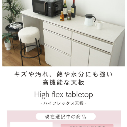
注意
単品で使用不可能。必ず下台と合わせてご注文ください。
梱包サイズ
約82.3ｘ50ｘ5(cm)
原産国
国産