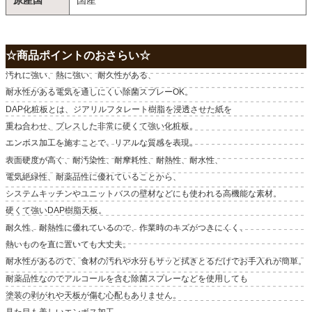
☆商品ポイントのおさらい☆
汚れに強い、熱に強い、耐久性がある、
耐水性がある電気を通しにくい除菌スプレーOK。
DAP化粧板とは、ジアリルフタレート樹脂を浸透させた紙を
重ね合わせ、プレスした非常に硬くて強い化粧板。
エンボス加工を施すことで、リアルな質感を表現。
表面硬度が高く、耐汚染性、耐摩耗性、耐熱性、耐水性、
電気絶緑性、耐薬品性に優れていることから、
システムキッチンやユニットバスの壁材などにも使われる高機能な素材。
硬くて強いDAP樹脂天板。
耐久性、耐熱性に優れているので、作業時のキズがつきにくく、
熱いものを直に置いても大丈夫。
耐水性があるので、食材の汚れや水分もサッと拭きとるだけでお手入れが簡単。
耐薬品性なのでアルコールを含む除菌スプレーなどを使用しても
塗装の剥がれや天板が傷む心配もありません。