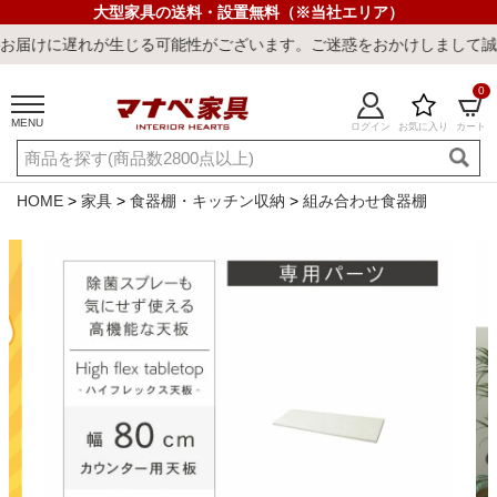
大型家具の送料・設置無料（※当社エリア）
じる可能性がございます。ご迷惑をおかけしまして誠に申し訳ございま
0
MENU
ログイン
お気に入り
カート
ご利用ガイド
新規会員登録
店舗一覧
閲覧履歴
HOME
家具
食器棚・キッチン収納
組み合わせ食器棚
よくある質問
キーワード・商品番号で探す
最短発送
冷感ラグ
冷感寝具
ワークデスク
ウィルトンラ