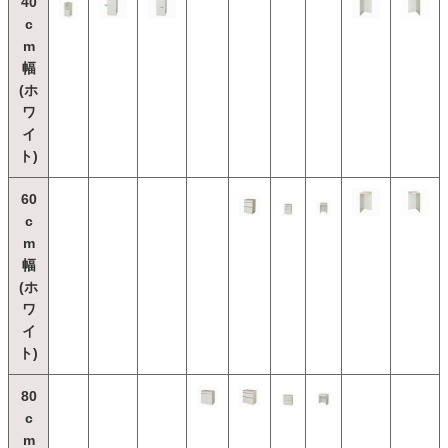
40
c
m
幅
(ホ
ワ
イ
ト)
60
c
m
幅
(ホ
ワ
イ
ト)
80
c
m