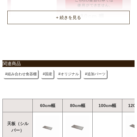
不要家具のお引き取りに関して
関連商品
組み合わせ食器棚
国産
オリジナル
追加パーツ
60cm幅
80cm幅
100cm幅
120
天板（シル
バー）