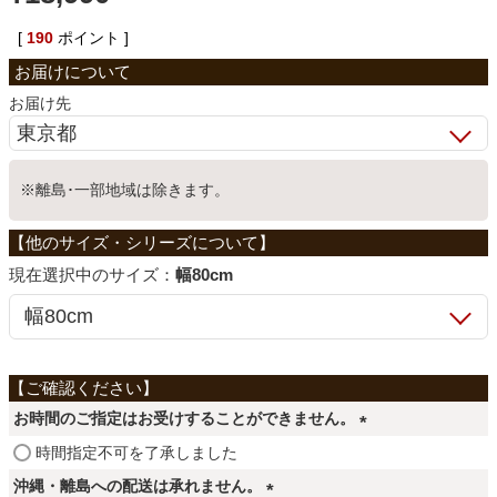
ベッド
[
190
ポイント ]
お届け先
収納家具
※離島･一部地域は除きます。
学習机
ホームオフィス
サイズ：
幅80cm
こたつ
お時間のご指定はお受けすることができません。
寝具
(
時間指定不可を了承しました
必
沖縄・離島への配送は承れません。