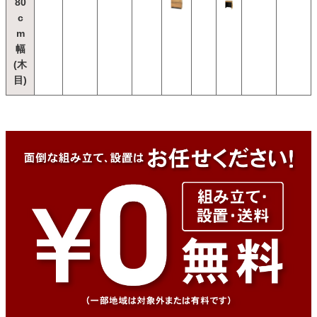
80
c
m
幅
(木
目)