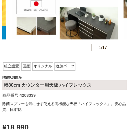
カテゴリから探す
ソファ
n
1/
17
テレビ台・リビング家具
組立設置
国産
オリジナル
追加パーツ
ダイニングテーブル・セット
[幅80.3]国産
幅80cm カウンター用天板 ハイフレックス
商品番号
4203339
椅子・チェア
除菌スプレーも気にせず使える高機能な天板「ハイフレックス」。安心品
質、日本製。
食器棚・キッチン収納
¥
18,990