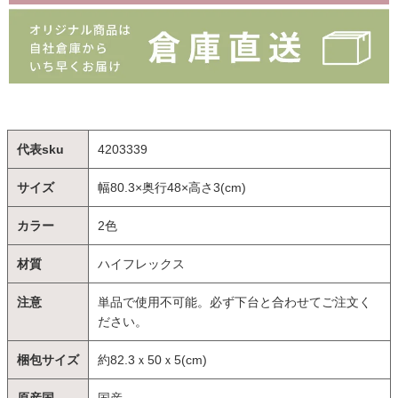
代表sku
4203339
サイズ
幅80.3×奥行48×高さ3(cm)
カラー
2色
材質
ハイフレックス
注意
単品で使用不可能。必ず下台と合わせてご注文く
ださい。
梱包サイズ
約82.3ｘ50ｘ5(cm)
原産国
国産