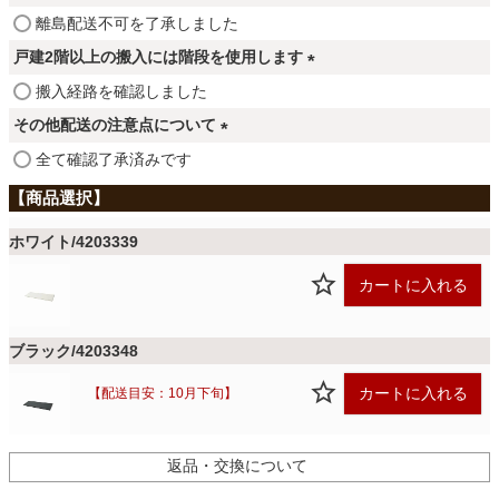
ファブリック
須
(
離島配送不可を了承しました
)
必
戸建2階以上の搬入には階段を使用します
須
カーテン
(
搬入経路を確認しました
)
必
その他配送の注意点について
須
(
全て確認了承済みです
ラグ
)
必
須
)
マット
ホワイト/4203339
カートに入れる
収納用品
ブラック/4203348
カートに入れる
【配送目安：10月下旬】
生活用品
返品・交換について
キッチン用品