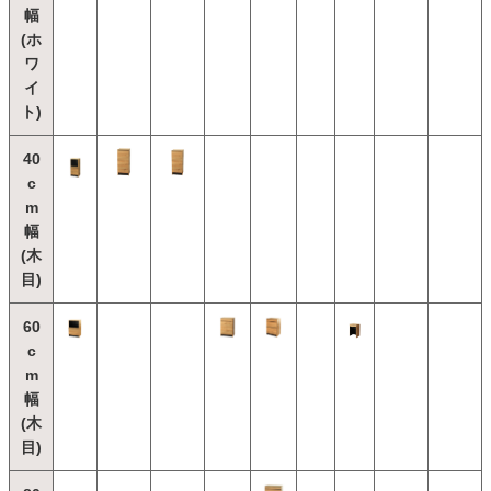
幅
(ホ
ワ
イ
ト)
40
c
m
幅
(木
目)
60
c
m
幅
(木
目)