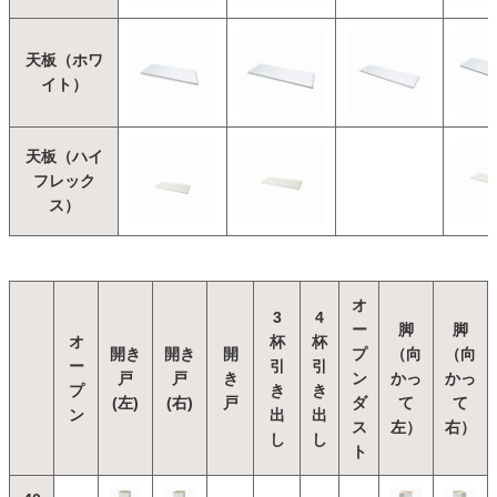
天板（ホワ
イト）
天板（ハイ
フレック
ス）
オ
3
4
ー
脚
脚
オ
杯
杯
開き
開き
開
プ
（向
（向
ー
引
引
戸
戸
き
ン
かっ
かっ
プ
き
き
(左)
(右)
戸
ダ
て
て
ン
出
出
ス
左）
右）
し
し
ト