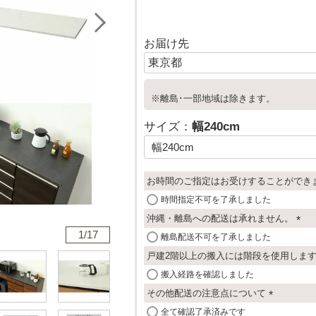
お届け先
※離島･一部地域は除きます。
サイズ：
幅240cm
お時間のご指定はお受けすることができ
時間指定不可を了承しました
沖縄・離島への配送は承れません。
1/
17
(
離島配送不可を了承しました
必
戸建2階以上の搬入には階段を使用しま
須
搬入経路を確認しました
)
その他配送の注意点について
(
全て確認了承済みです