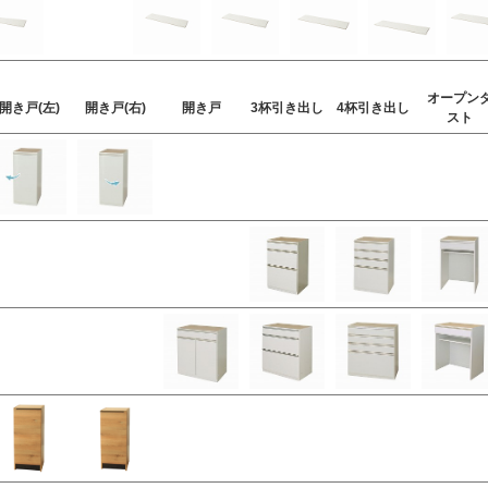
オープン
開き戸(左)
開き戸(右)
開き戸
3杯引き出し
4杯引き出し
スト