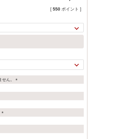
[
550
ポイント ]
ません。
(
必
須
2/
17
)
す
(
必
須
)