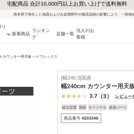
た地震およびお盆期間中の物流混雑の影響により、一部地域ではお荷物のお届けに
ゴリ
ランキン
法人のお
新着商品
店舗一覧
グ
客様
cm カウンター用天板 ハイフレックス
[幅240.3]国産
幅240cm カウンター用天
3.7
（3）
レビュー
組立設置
国産
オリジナル
追加パーツ
商品番号
4203346