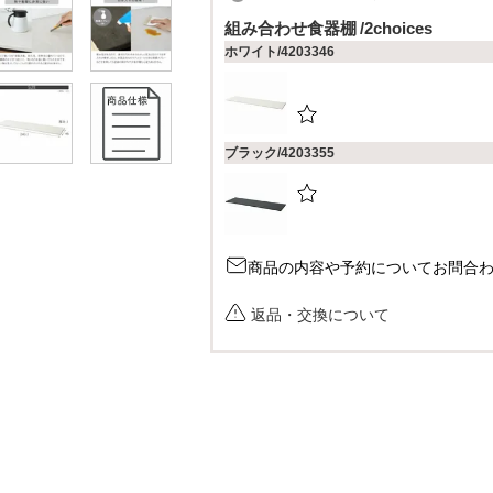
必
組み合わせ食器棚
2choices
須
ホワイト/4203346
)
ブラック/4203355
商品の内容や予約についてお問合
返品・交換について