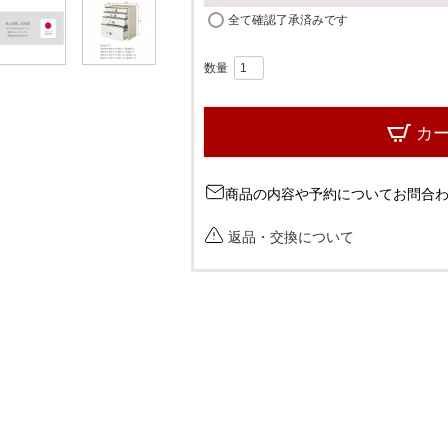
(
全て確認了承済みです
必
須
)
カ
商品の内容や予約についてお問合
返品・交換について