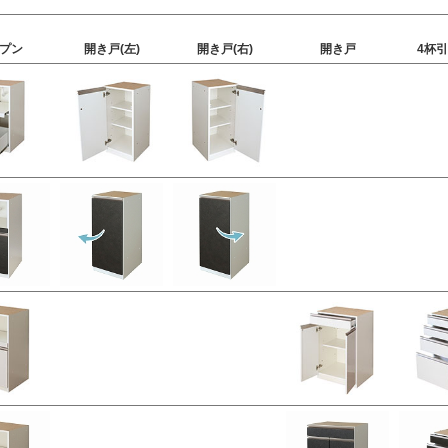
プン
開き戸(左)
開き戸(右)
開き戸
4杯