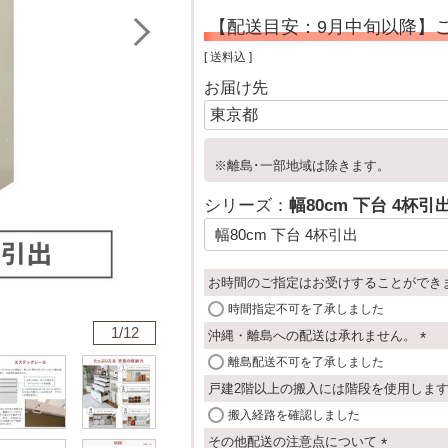
【配送目安：9月中旬以降】
送料込
お届け先
※離島･一部地域は除きます。
シリーズ：
幅80cm 下台 4杯引
お時間のご指定はお受けすることができ
時間指定不可を了承しました
1/
12
沖縄・離島への配送は承れません。
(
離島配送不可を了承しました
必
戸建2階以上の搬入には階段を使用しま
須
搬入経路を確認しました
)
その他配送の注意点について