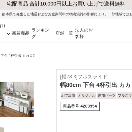
およびお盆期間中の物流混雑の影響により、一部地域ではお荷物のお届けに遅れが生
ゴリ
ランキン
法人のお
新着商品
店舗一覧
グ
客様
m 下台 4杯引出 カカロ2
[幅78.3]フルスライド
幅80cm 下台 4杯引出 カカ
組立設置
オリジナル
追加パーツ
フルスラ
商品番号
4203954