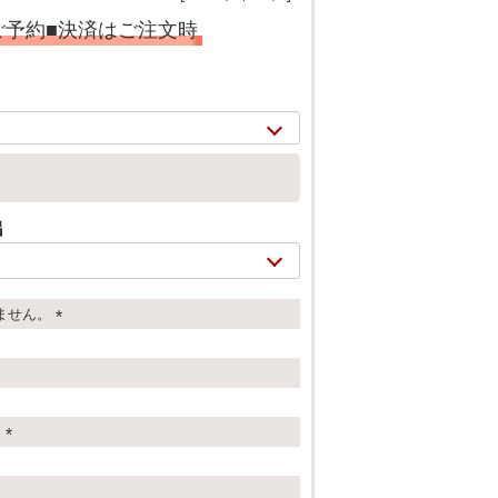
ご予約■決済はご注文時
出
ません。
(
必
2/
12
須
)
す
(
必