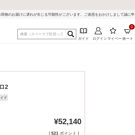
じる可能性がございます。ご迷惑をおかけしまして誠に申し訳ございません。
0
ガイド
ログイン
マイページ
カート
ロ2
イド
¥
52,140
[
521
ポイント ]