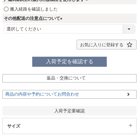
ファブリック
須
(
搬入経路を確認しました
)
必
その他配送の注意点について
須
カーテン
(
)
必
須
お気に入りに登録する
ラグ
)
入荷予定を確認する
マット
返品・交換について
収納用品
商品の内容や予約についてお問合わせ
生活用品
入荷予定要確認
サイズ
キッチン用品