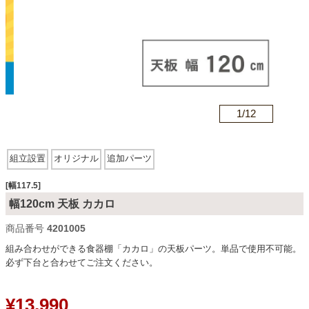
カテゴリから探す
ソファ
n
1/
12
テレビ台・リビング家具
組立設置
オリジナル
追加パーツ
ダイニングテーブル・セット
[幅117.5]
幅120cm 天板 カカロ
商品番号
4201005
椅子・チェア
組み合わせができる食器棚「カカロ」の天板パーツ。単品で使用不可能。
必ず下台と合わせてご注文ください。
食器棚・キッチン収納
¥
13,990