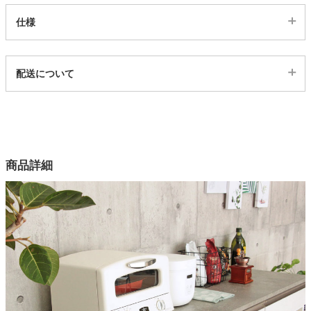
仕様
家電・照明器具
代表sku
配送について
インテリア雑貨
4201005
配送について
サイズ
幅117.5×奥行47.2×高さ2(cm)
ガーデン
カラー
商品詳細
1色
タワー
機能
ドイツ製メラミン樹脂天板
注意
単品で使用不可能。必ず下台と合わせてご注文ください。
梱包サイズ