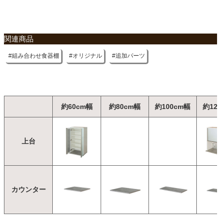
関連商品
組み合わせ食器棚
オリジナル
追加パーツ
約60cm幅
約80cm幅
約100cm幅
約12
上台
カウンター