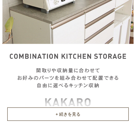
約119.5ｘ49.2ｘ4(cm)
原産国
国産
不要家具のお引き取りに関して