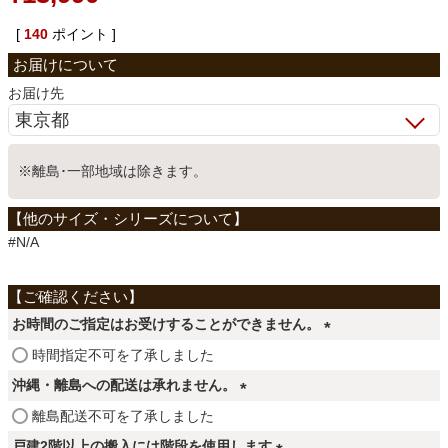
ベッド
[
140
ポイント ]
お届け先
収納家具
※離島･一部地域は除きます。
学習机
ホームオフィス
#N/A
こたつ
お時間のご指定はお受けすることができません。
(
時間指定不可を了承しました
必
寝具
沖縄・離島への配送は承れません。
須
(
離島配送不可を了承しました
)
必
戸建2階以上の搬入には階段を使用します