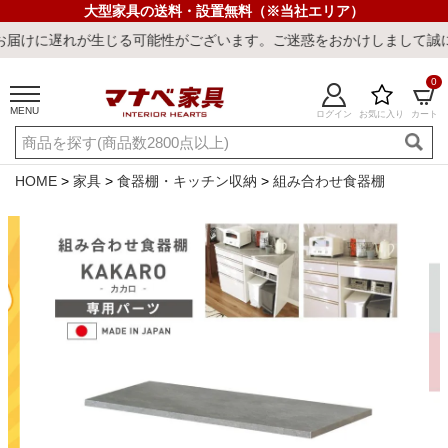
大型家具の送料・設置無料（※当社エリア）
じる可能性がございます。ご迷惑をおかけしまして誠に申し訳ございま
0
MENU
ログイン
お気に入り
カート
ご利用ガイド
新規会員登録
店舗一覧
閲覧履歴
HOME
家具
食器棚・キッチン収納
組み合わせ食器棚
よくある質問
キーワード・商品番号で探す
最短発送
冷感ラグ
冷感寝具
ワークデスク
ウィルトンラ