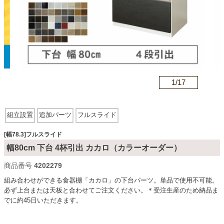
カテゴリから探す
ソファ
n
1/
17
テレビ台・リビング家具
組立設置
追加パーツ
フルスライド
ダイニングテーブル・セット
[幅78.3]フルスライド
幅80cm 下台 4杯引出 カカロ（カラーオーダー）
商品番号
4202279
椅子・チェア
組み合わせができる食器棚「カカロ」の下台パーツ。単品で使用不可能。
必ず上台または天板と合わせてご注文ください。＊受注生産のため納品ま
でに約45日いただきます。
食器棚・キッチン収納