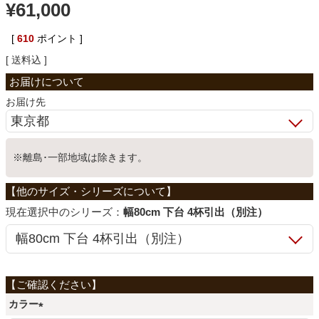
¥
61,000
ベッド
[
610
ポイント ]
送料込
収納家具
お届け先
学習机
※離島･一部地域は除きます。
ホームオフィス
シリーズ：
幅80cm 下台 4杯引出（別注）
こたつ
寝具
カラー