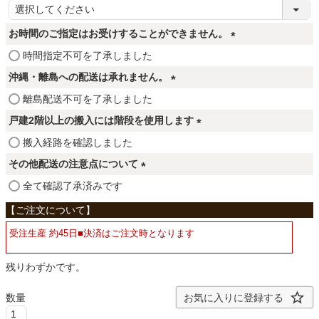
ファブリック
(
必
お時間のご指定はお受けすることができません。
須
カーテン
(
)
時間指定不可を了承しました
必
沖縄・離島への配送は承れません。
須
(
離島配送不可を了承しました
ラグ
)
必
戸建2階以上の搬入には階段を使用します
須
(
搬入経路を確認しました
)
マット
必
その他配送の注意点について
須
(
全て確認了承済みです
)
必
収納用品
須
受注生産 約45日■決済はご注文時となります
)
生活用品
残りわずかです。
お気に入りに登録する
キッチン用品