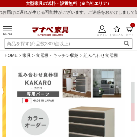
大型家具の送料・設置無料（※当社エリア）
生じる可能性がございます。ご迷惑をおかけしまして誠に申し訳ござい
0
MENU
ログイン
お気に入り
カート
ご利用ガイド
新規会員登録
店舗一覧
閲覧履歴
HOME
家具
食器棚・キッチン収納
組み合わせ食器棚
よくある質問
キーワード・商品番号で探す
最短発送
冷感ラグ
冷感寝具
ワークデスク
ウィルトンラ