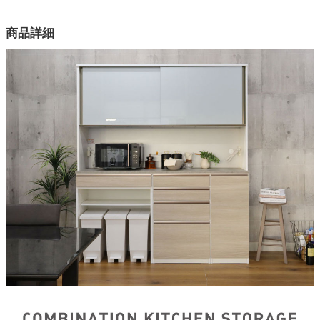
カラー
商品詳細
1色
機能
アンダーマウントサイレントレール、フルスライドレール
注意1
単品で使用不可能。必ず上台、天板と合わせてご注文ください。
注意2
受注生産のため納品までに約45日いただきます
梱包サイズ
約80.3ｘ49.2ｘ94(cm)
原産国
国産