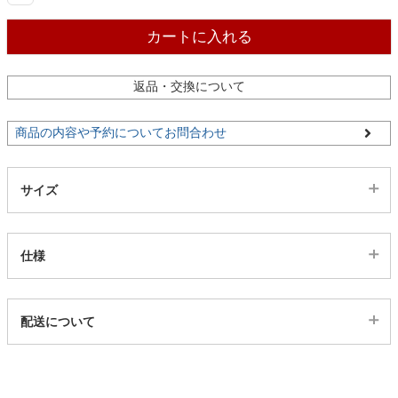
カートに入れる
家電・照明器具
返品・交換について
インテリア雑貨
商品の内容や予約についてお問合わせ
ガーデン
サイズ
タワー
仕様
代表sku
配送について
4202279
配送について
サイズ
幅78.3×奥行47.2×高さ92(cm)