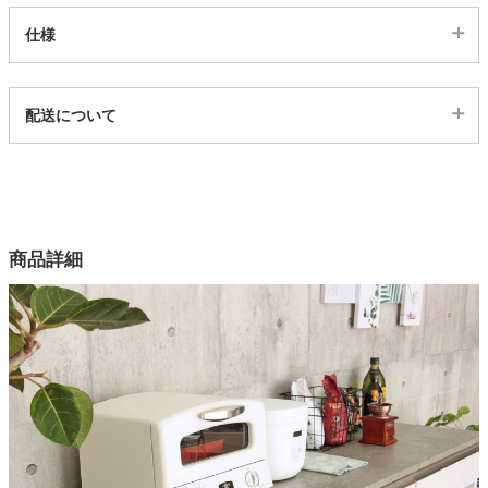
仕様
家電・照明器具
代表sku
配送について
インテリア雑貨
4201007
配送について
サイズ
幅156.8×奥行47.2×高さ2(cm)
ガーデン
カラー
商品詳細
1色
タワー
機能
ドイツ製メラミン樹脂天板
注意
単品で使用不可能。必ず下台と合わせてご注文ください。
梱包サイズ