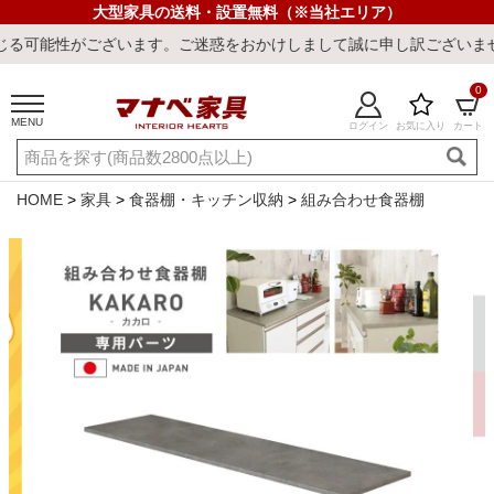
大型家具の送料・設置無料（※当社エリア）
います。ご迷惑をおかけしまして誠に申し訳ございません。
0
MENU
ログイン
お気に入り
カート
ご利用ガイド
新規会員登録
店舗一覧
閲覧履歴
HOME
家具
食器棚・キッチン収納
組み合わせ食器棚
よくある質問
キーワード・商品番号で探す
最短発送
冷感ラグ
冷感寝具
ワークデスク
ウィルトンラ