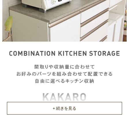
約158.8ｘ49.2ｘ4(cm)
原産国
国産
不要家具のお引き取りに関して