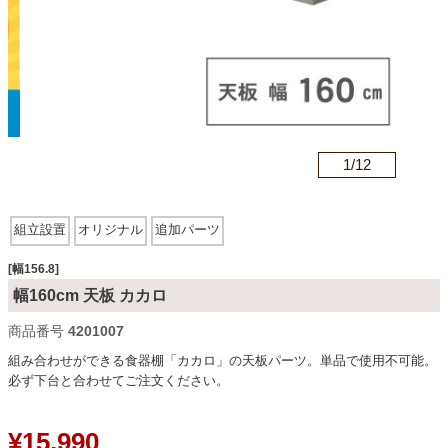
カテゴリから探す
ソファ
n
1/
12
テレビ台・リビング家具
組立設置
オリジナル
追加パーツ
ダイニングテーブル・セット
[幅156.8]
幅160cm 天板 カカロ
商品番号
4201007
椅子・チェア
組み合わせができる食器棚「カカロ」の天板パーツ。単品で使用不可能。
必ず下台と合わせてご注文ください。
食器棚・キッチン収納
¥
15,990