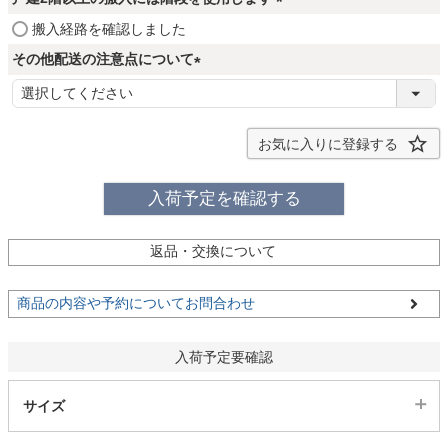
ファブリック
須
(
搬入経路を確認しました
)
必
その他配送の注意点について
須
カーテン
(
)
必
須
お気に入りに登録する
ラグ
)
入荷予定を確認する
マット
返品・交換について
収納用品
商品の内容や予約についてお問合わせ
生活用品
入荷予定要確認
サイズ
キッチン用品