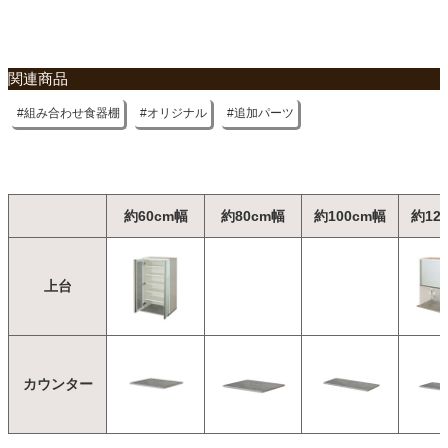
関連商品
組み合わせ食器棚
オリジナル
追加パーツ
約60cm幅
約80cm幅
約100cm幅
約12
上台
カウンター