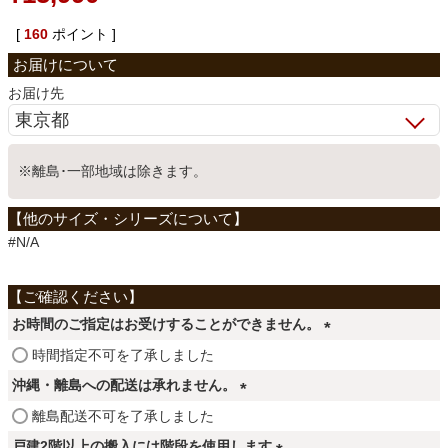
ベッド
[
160
ポイント ]
お届け先
収納家具
※離島･一部地域は除きます。
学習机
ホームオフィス
#N/A
こたつ
お時間のご指定はお受けすることができません。
(
時間指定不可を了承しました
必
寝具
沖縄・離島への配送は承れません。
須
(
離島配送不可を了承しました
)
必
戸建2階以上の搬入には階段を使用します