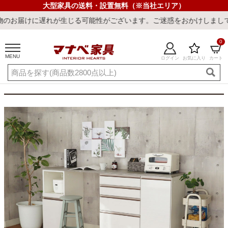
大型家具の送料・設置無料（※当社エリア）
ざいます。ご迷惑をおかけしまして誠に申し訳ございません。
0
MENU
ログイン
お気に入り
カート
ご利用ガイド
新規会員登録
店舗一覧
閲覧履歴
よくある質問
キーワード・商品番号で探す
最短発送
冷感ラグ
冷感寝具
ワークデスク
ウィルトンラ