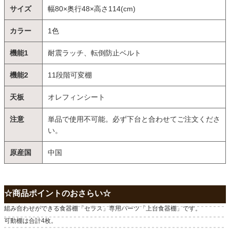
サイズ
幅80×奥行48×高さ114(cm)
カラー
1色
機能1
耐震ラッチ、転倒防止ベルト
機能2
11段階可変棚
天板
オレフィンシート
注意
単品で使用不可能。必ず下台と合わせてご注文くださ
い。
原産国
中国
☆商品ポイントのおさらい☆
組み合わせができる食器棚「セラス」専用パーツ「上台食器棚」です。
可動棚は合計4枚。