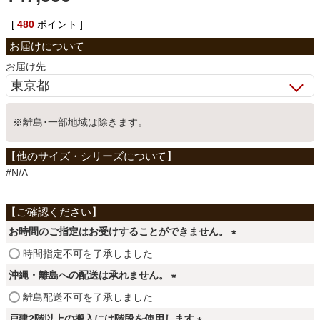
ベッド
[
480
ポイント ]
お届け先
収納家具
※離島･一部地域は除きます。
学習机
ホームオフィス
#N/A
こたつ
お時間のご指定はお受けすることができません。
(
時間指定不可を了承しました
必
寝具
沖縄・離島への配送は承れません。
須
(
離島配送不可を了承しました
)
必
戸建2階以上の搬入には階段を使用します