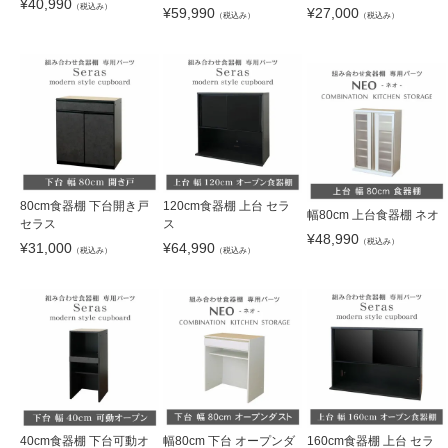
¥
40,990
（税込み）
¥
59,990
¥
27,000
（税込み）
（税込み）
80cm食器棚 下台開き戸
120cm食器棚 上台 セラ
幅80cm 上台食器棚 ネオ
セラス
ス
¥
48,990
（税込み）
¥
31,000
¥
64,990
（税込み）
（税込み）
40cm食器棚 下台可動オ
幅80cm 下台 オープンダ
160cm食器棚 上台 セラ