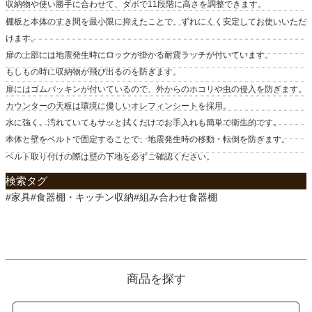
収納物や使い勝手に合わせて、ダボで11段階に高さを調整できます。
棚板と本体のすき間を最小限に抑えたことで、ずれにくく安定してお使いいただ
けます。
扉の上部には地震発生時にロックが掛かる耐震ラッチが付いています。
もしもの時に収納物が飛び出るのを防ぎます。
扉にはゴムパッキンが付いているので、外からのホコリや虫の侵入を防ぎます。
カウンターの天板は環境に優しいオレフィンシートを採用。
水に強く、汚れていてもサッと拭くだけでお手入れも簡単で衛生的です。
本体と壁をベルトで固定することで、地震発生時の移動・転倒を防ぎます。
ベルト取り付けの際は壁の下地を必ずご確認ください。
検索タグ
#家具#食器棚・キッチン収納#組み合わせ食器棚
商品を探す