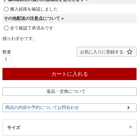
ファブリック
須
(
搬入経路を確認しました
)
必
その他配送の注意点について
須
カーテン
(
全て確認了承済みです
)
必
残りわずかです。
須
ラグ
)
お気に入りに登録する
マット
カートに入れる
収納用品
返品・交換について
商品の内容や予約についてお問合わせ
生活用品
サイズ
キッチン用品