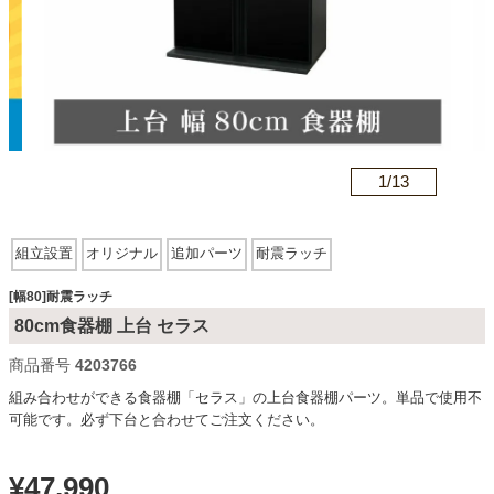
カテゴリから探す
ソファ
n
1/
13
テレビ台・リビング家具
組立設置
オリジナル
追加パーツ
耐震ラッチ
ダイニングテーブル・セット
[幅80]耐震ラッチ
80cm食器棚 上台 セラス
商品番号
4203766
椅子・チェア
組み合わせができる食器棚「セラス」の上台食器棚パーツ。単品で使用不
可能です。必ず下台と合わせてご注文ください。
食器棚・キッチン収納
¥
47,990