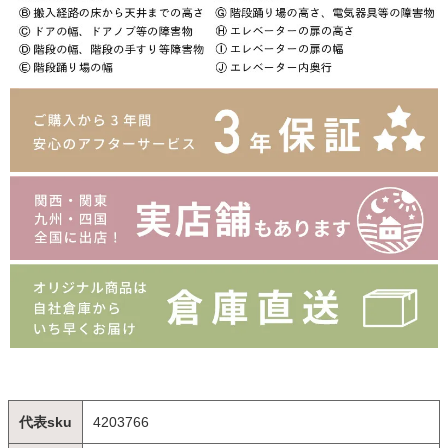
代表sku
4203766