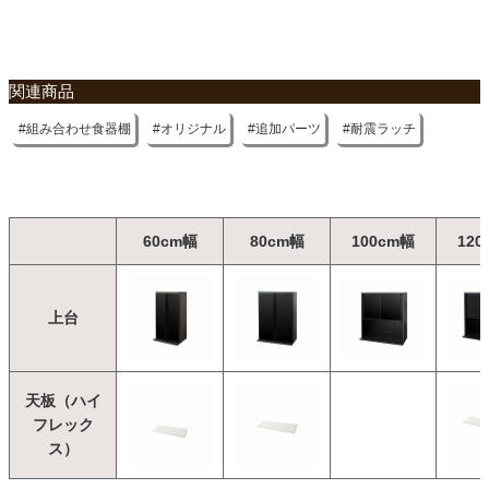
関連商品
組み合わせ食器棚
オリジナル
追加パーツ
耐震ラッチ
60cm幅
80cm幅
100cm幅
120
上台
天板（ハイ
フレック
ス）