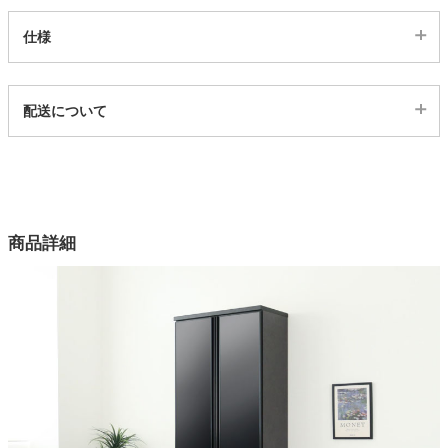
仕様
家電・照明器具
代表sku
配送について
インテリア雑貨
4203766
配送について
サイズ
ガーデン
幅80×奥行48×高さ114(cm)
カラー
商品詳細
1色
タワー
機能1
耐震ラッチ、転倒防止ベルト
機能2
11段階可変棚
天板