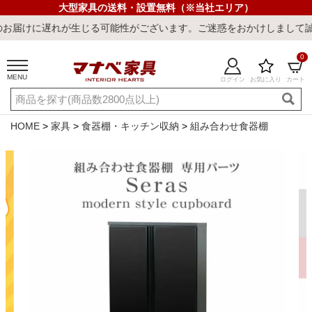
大型家具の送料・設置無料（※当社エリア）
が生じる可能性がございます。ご迷惑をおかけしまして誠に申し訳ござ
0
MENU
ログイン
お気に入り
カート
ご利用ガイド
新規会員登録
店舗一覧
閲覧履歴
HOME
家具
食器棚・キッチン収納
組み合わせ食器棚
よくある質問
キーワード・商品番号で探す
最短発送
冷感ラグ
冷感寝具
ワークデスク
ウィルトンラ