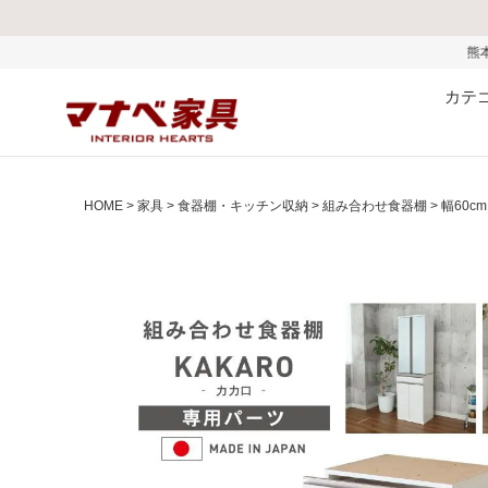
熊本県で発生した地震および
カテ
HOME
家具
食器棚・キッチン収納
組み合わせ食器棚
幅60c