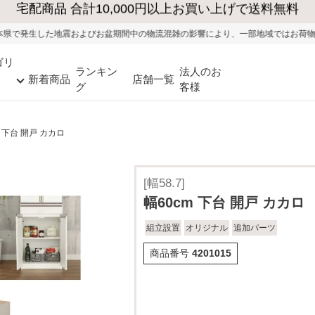
お盆期間中の物流混雑の影響により、一部地域ではお荷物のお届けに遅れが生じる
ゴリ
ランキン
法人のお
新着商品
店舗一覧
グ
客様
m 下台 開戸 カカロ
[幅58.7]
幅60cm 下台 開戸 カカロ
組立設置
オリジナル
追加パーツ
商品番号
4201015