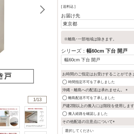
送料込
お届け先
※離島･一部地域は除きます。
シリーズ：
幅60cm 下台 開戸
お時間のご指定はお受けすることができ
時間指定不可を了承しました
沖縄・離島への配送は承れません。
(
離島配送不可を了承しました
1/
13
必
戸建2階以上の搬入には階段を使用しま
須
搬入経路を確認しました
)
その他配送の注意点について
(