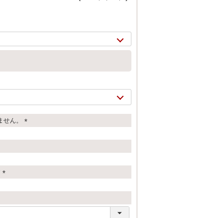
ません。
(
必
須
)
2/
13
す
(
必
須
)