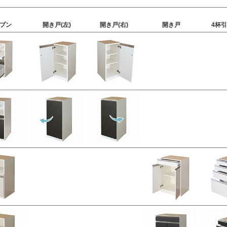
プン
開き戸(左)
開き戸(右)
開き戸
4杯