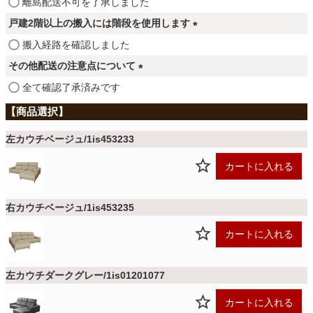
(
離島配送不可を了承しました
ファブリック
)
必
戸建2階以上の搬入には階段を使用します
須
(
搬入経路を確認しました
)
カーテン
必
その他配送の注意点について
須
(
全て確認了承済みです
)
ラグ
必
須
)
左カウチベージュ/1is453233
マット
カートに入れる
収納用品
右カウチベージュ/1is453235
カートに入れる
生活用品
左カウチダークグレー/1is01201077
キッチン用品
カートに入れる