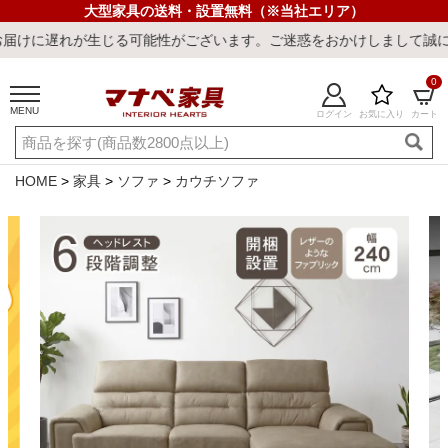
大型家具の送料・設置無料（※当社エリア）
能性がございます。ご迷惑をおかけしまして誠に申し訳ございません。
0
MENU
ログイン
お気に入り
カート
ご利用ガイド
新規会員登録
店舗一覧
閲覧履歴
HOME
家具
ソファ
カウチソファ
よくある質問
キーワード・商品番号で探す
最短発送
冷感ラグ
冷感寝具
ワークデスク
ウィルトンラ