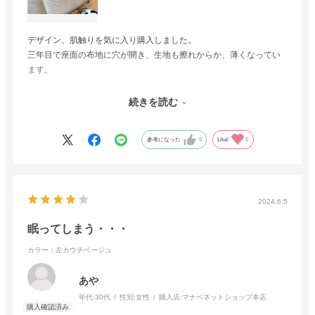
デザイン、肌触りを気に入り購入しました。
三年目で座面の布地に穴が開き、生地も擦れからか、薄くなってい
ます。
形崩れとかは無い為、処分には勿体なく、穴を塞ぐ為の補修布など
続きを読む
無いでしょうか？
参考になった
5
Like!
0
2024.6.5
眠ってしまう・・・
カラー：左カウチベージュ
あや
年代:
30代
性別:
女性
購入店:
マナベネットショップ本店