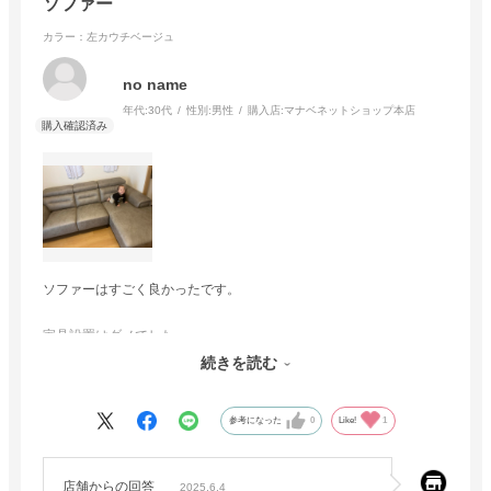
ソファー
カラー：左カウチベージュ
no name
年代:
30代
性別:
男性
購入店:
マナベネットショップ本店
ソファーはすごく良かったです。
家具設置はダメでした
ソファーの連結部分はめ込んでくれずそのまま置いてるだけでした
続きを読む
残念です
参考になった
0
Like!
1
店舗からの回答
2025.6.4