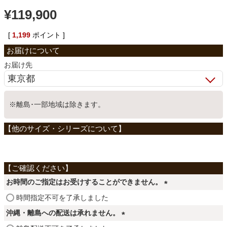
¥
119,900
ベッド
[
1,199
ポイント ]
収納家具
お届け先
学習机
※離島･一部地域は除きます。
ホームオフィス
こたつ
お時間のご指定はお受けすることができません。
寝具
(
時間指定不可を了承しました
必
沖縄・離島への配送は承れません。
須