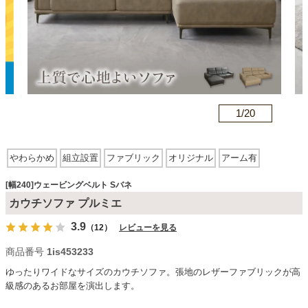
カテゴリから探す
ソファ
n
1/
20
テレビ台・リビング家具
やわらかめ
組立設置
ファブリック
オリジナル
アーム有
ウェービングベルト
Sバネ
スチール脚
ダイニングテーブル・セット
[幅240]ウェービングベルト Sバネ
カウチソファ プルミエ
3.9
（12）
レビューを見る
椅子・チェア
商品番号
1is453233
ゆったりワイドなサイズのカウチソファ。張地のレザーファブリックが高
食器棚・キッチン収納
級感のあるお部屋を演出します。