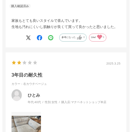
家族もとても良いスタイルで喜んでいます。
生地も汚れにくいし肌触りが良くて買って良かったと思いました。
参考になった
0
Like!
0
2025.3.25
3年目の耐久性
カラー：右カウチベージュ
ひとみ
年代:
40代
性別:
女性
購入店:
マナベネットショップ本店