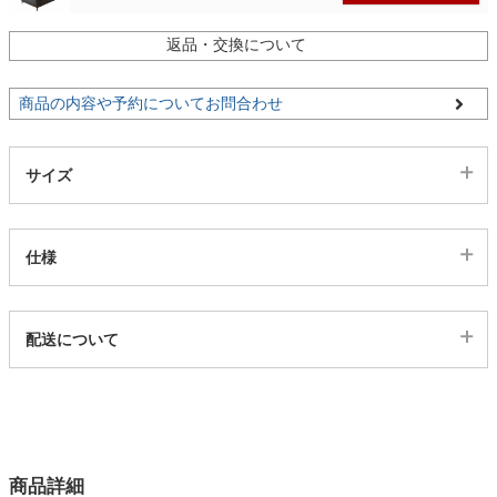
返品・交換について
右カウチダークグレー/1is01201078
家電・照明器具
カートに入れる
商品の内容や予約についてお問合わせ
インテリア雑貨
サイズ
ガーデン
仕様
タワー
代表sku
配送について
1is453233
配送について
サイズ
幅240×奥行170×高さ81×座面高41(cm)
カラー
商品詳細