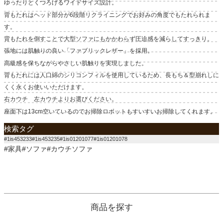
ゆったりとくつろげるワイドサイズ設計。
背もたれはヘッド部分が6段階リクライニングでお好みの角度でもたれられま
す。
背もたれを倒すことで大型ソファにもかかわらず圧迫感を減らしてすっきり。
張地には肌触りの良い「ファブリックレザー」を採用。
高級感を保ちながらやさしい肌触りを実現しました。
背もたれには人口綿のシリコンフィルを使用しているため、長もち＆型崩れしに
くく永くお使いいただけます。
右カウチ 左カウチよりお選びください。
座面下は13cm空いているのでお掃除ロボットもすいすいお掃除してくれます。
検索タグ
#1is453233#1is453235#1is01201077#1is01201078
#家具#ソファ#カウチソファ
商品を探す