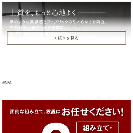
約40.5/38kg
商品重量
約38.5/36kg
原産国
中国
不要家具のお引き取りに関して
#N/A