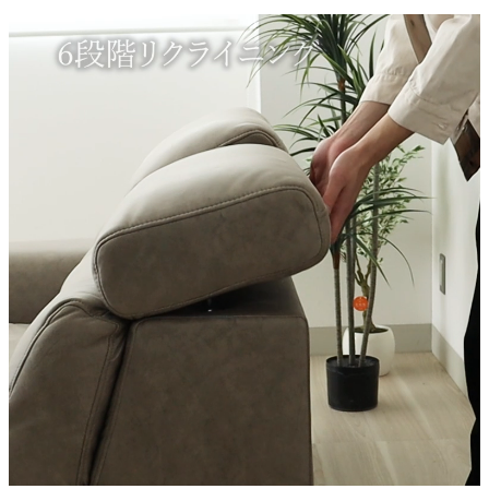
4色
表素材
ファブリック
内部構造
Sバネ
機能1
首元リクライニング
耐荷重(目安)
約240kg
搬入間口
最低幅約76cm
梱包サイズ
約150ｘ100ｘ65/164ｘ100ｘ68(cm)
梱包重量