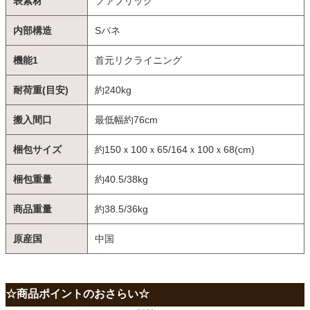
表素材
ファブリック
内部構造
Sバネ
機能1
首元リクライニング
耐荷重(目安)
約240kg
搬入間口
最低幅約76cm
梱包サイズ
約150ｘ100ｘ65/164ｘ100ｘ68(cm)
梱包重量
約40.5/38kg
商品重量
約38.5/36kg
原産国
中国
☆商品ポイントのおさらい☆