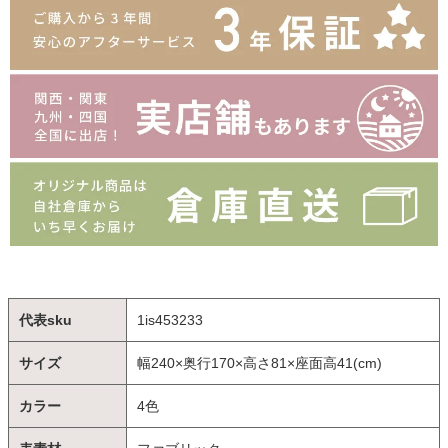
代表sku
1is453233
サイズ
幅240×奥行170×高さ81×座面高41(cm)
カラー
4色