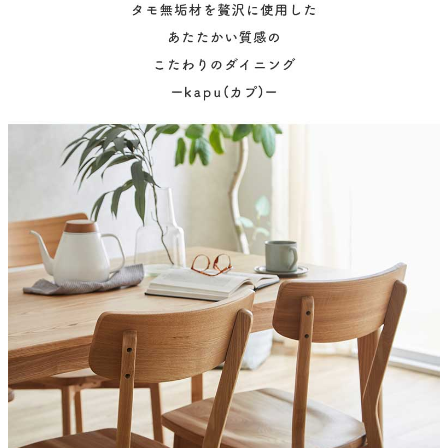
タモ無垢材
テーブル脚
アジャスター付き
塗装
ウレタン塗装
チェアサイズ
43x54x80(cm)
座面高
42(cm)
原産国
中国