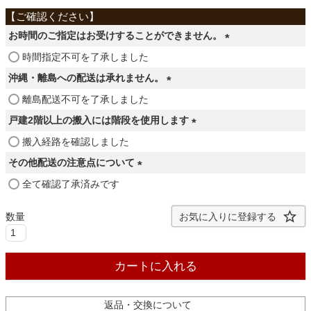
ファブリック
お時間のご指定はお受けすることができません。
カーテン
(
時間指定不可を了承しました
必
沖縄・離島への配送は承れません。
須
(
離島配送不可を了承しました
ラグ
)
必
戸建2階以上の搬入には階段を使用します
須
(
搬入経路を確認しました
)
マット
必
その他配送の注意点について
須
(
全て確認了承済みです
)
収納用品
必
須
お気に入りに登録する
)
生活用品
カートに入れる
キッチン用品
返品・交換について