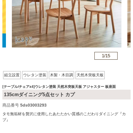
カテゴリから探す
ソファ
n
1/
15
テレビ台・リビング家具
組立設置
ウレタン塗装
木製・木目調
天然木突板天板
ダイニングテーブル・セット
アジャスター有
板座面
木脚
[テーブル/チェアx4]ウレタン塗装 天然木突板天板 アジャスター 板座面
135cmダイニング5点セット カプ
椅子・チェア
商品番号
5ds03003293
タモ無垢材を贅沢に使用したあたたかい質感のこだわりダイニング『カ
プ』
食器棚・キッチン収納