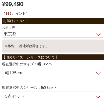
¥
99,490
ベッド
[
995
ポイント ]
収納家具
お届け先
学習机
※離島･一部地域は除きます。
ホームオフィス
サイズ：
幅135cm
こたつ
シリーズ：
5点セット
寝具