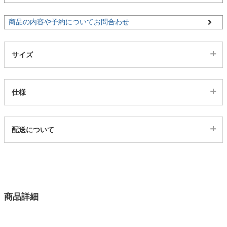
商品の内容や予約についてお問合わせ
家電・照明器具
サイズ
インテリア雑貨
仕様
ガーデン
代表sku
タワー
配送について
5ds03003293
配送について
サイズ
幅135×奥行80×高さ70(cm)
カラー
商品詳細
1色
天板・座面