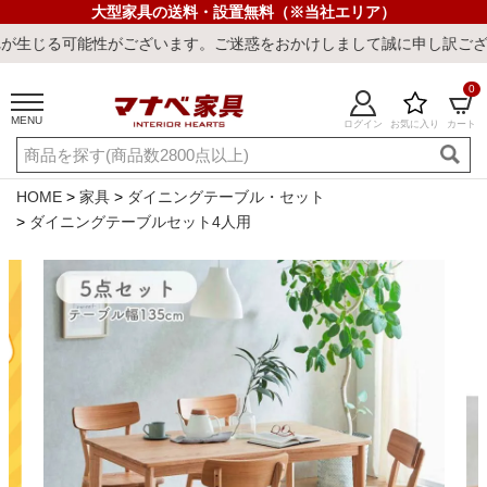
大型家具の送料・設置無料（※当社エリア）
ございます。ご迷惑をおかけしまして誠に申し訳ございません。
0
MENU
ログイン
お気に入り
カート
ご利用ガイド
新規会員登録
店舗一覧
閲覧履歴
HOME
家具
ダイニングテーブル・セット
ダイニングテーブルセット4人用
よくある質問
キーワード・商品番号で探す
最短発送
冷感ラグ
冷感寝具
ワークデスク
ウィルトンラ