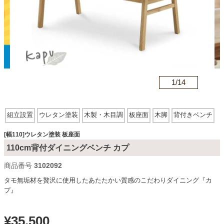
カテゴリから探す
ソファ
n
1/
14
テレビ台・リビング家具
組立設置
ウレタン塗装
木製・木目調
板座面
木脚
背付きベンチ
ダイニングテーブル・セット
[幅110]ウレタン塗装 板座面
110cm背付ダイニングベンチ カプ
商品番号
3102092
椅子・チェア
タモ無垢材を贅沢に使用したあたたかい質感のこだわりダイニング『カ
プ』
食器棚・キッチン収納
¥
35,500