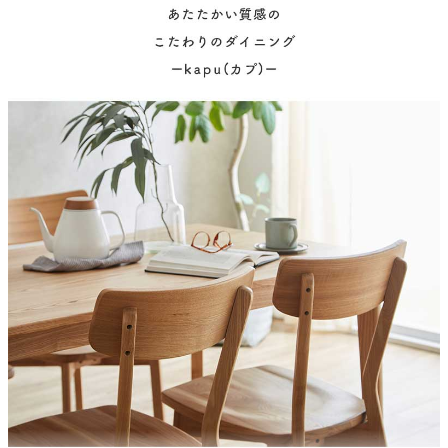
塗装
ウレタン塗装
原産国
中国