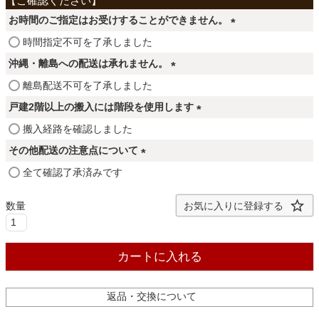
ファブリック
お時間のご指定はお受けすることができません。
(
時間指定不可を了承しました
カーテン
必
沖縄・離島への配送は承れません。
須
(
離島配送不可を了承しました
)
必
ラグ
戸建2階以上の搬入には階段を使用します
須
(
搬入経路を確認しました
)
必
その他配送の注意点について
マット
須
(
全て確認了承済みです
)
必
収納用品
須
お気に入りに登録する
)
生活用品
カートに入れる
返品・交換について
キッチン用品