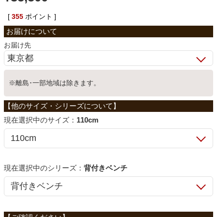
ベッド
[
355
ポイント ]
お届け先
収納家具
※離島･一部地域は除きます。
学習机
ホームオフィス
サイズ：
110cm
こたつ
シリーズ：
背付きベンチ
寝具