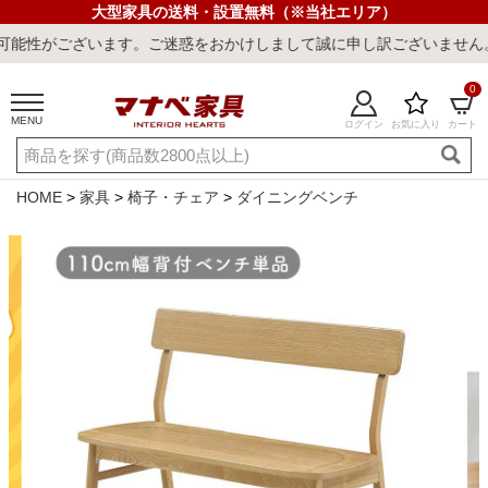
大型家具の送料・設置無料（※当社エリア）
す。ご迷惑をおかけしまして誠に申し訳ございません。
0
MENU
ログイン
お気に入り
カート
ご利用ガイド
新規会員登録
店舗一覧
閲覧履歴
HOME
家具
椅子・チェア
ダイニングベンチ
よくある質問
キーワード・商品番号で探す
最短発送
冷感ラグ
冷感寝具
ワークデスク
ウィルトンラ