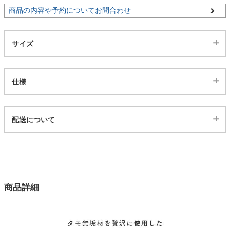
商品の内容や予約についてお問合わせ
家電・照明器具
サイズ
インテリア雑貨
仕様
ガーデン
代表sku
配送について
3102092
タワー
配送について
サイズ
幅110×奥行53×高さ80×座面高42(cm)
カラー
商品詳細
1色
座面
タモ無垢材