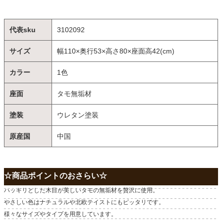
代表sku
3102092
サイズ
幅110×奥行53×高さ80×座面高42(cm)
カラー
1色
座面
タモ無垢材
塗装
ウレタン塗装
原産国
中国
☆商品ポイントのおさらい☆
ハッキリとした木目が美しいタモの無垢材を贅沢に使用。
やさしい色はナチュラルや北欧テイストにもピッタリです。
様々なサイズやタイプを用意しています。