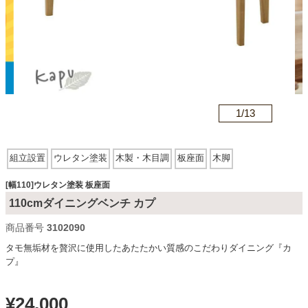
カテゴリから探す
ソファ
n
1/
13
テレビ台・リビング家具
組立設置
ウレタン塗装
木製・木目調
板座面
木脚
ダイニングテーブル・セット
[幅110]ウレタン塗装 板座面
110cmダイニングベンチ カプ
商品番号
3102090
椅子・チェア
タモ無垢材を贅沢に使用したあたたかい質感のこだわりダイニング『カ
プ』
食器棚・キッチン収納
¥
24,000