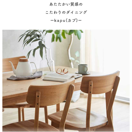
塗装
ウレタン塗装
原産国
中国