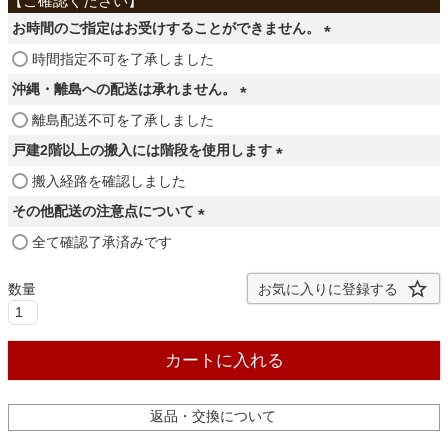
ファブリック
お時間のご指定はお受けすることができません。
(
時間指定不可を了承しました
カーテン
必
沖縄・離島への配送は承れません。
須
(
離島配送不可を了承しました
)
必
ラグ
戸建2階以上の搬入には階段を使用します
須
(
搬入経路を確認しました
)
必
その他配送の注意点について
マット
須
(
全て確認了承済みです
)
必
収納用品
須
お気に入りに登録する
)
生活用品
カートに入れる
返品・交換について
キッチン用品