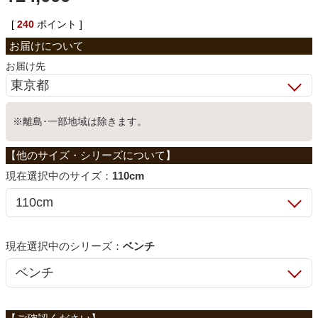
ベッド
[
240
ポイント ]
お届け先
収納家具
※離島･一部地域は除きます。
学習机
ホームオフィス
サイズ：
110cm
こたつ
シリーズ：
ベンチ
寝具