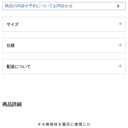
商品の内容や予約についてお問合わせ
家電・照明器具
サイズ
インテリア雑貨
仕様
ガーデン
代表sku
配送について
3102090
タワー
配送について
サイズ
幅110×奥行40×高さ42(cm)
カラー
商品詳細
1色
座面
タモ無垢材