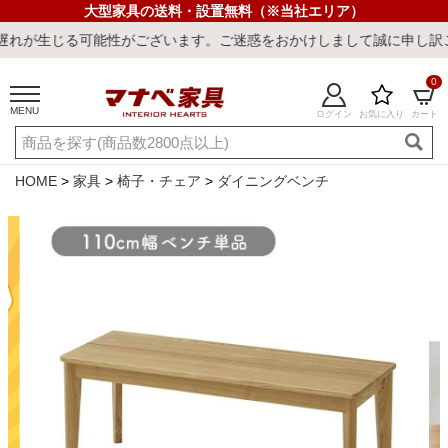
大型家具の送料・設置無料（※当社エリア）
性がございます。ご迷惑をおかけしまして誠に申し訳ございません。
0
MENU
ログイン
お気に入り
カート
ご利用ガイド
新規会員登録
店舗一覧
閲覧履歴
HOME
家具
椅子・チェア
ダイニングベンチ
よくある質問
キーワード・商品番号で探す
最短発送
冷感ラグ
冷感寝具
ワークデスク
ウィルトンラ