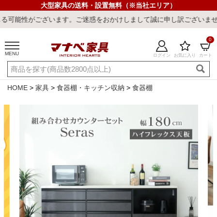
大型家具の送料・設置無料（※当社エリア）
ます。ご迷惑をおかけしまして誠に申し訳ございません。
0
MENU
ログイン
お気に入り
カート
ご利用ガイド
新規会員登録
店舗一覧
閲覧履歴
HOME
家具
食器棚・キッチン収納
食器棚
よくある質問
キーワード・商品番号で探す
最短発送
冷感ラグ
冷感寝具
ワークデスク
ウィルトンラ