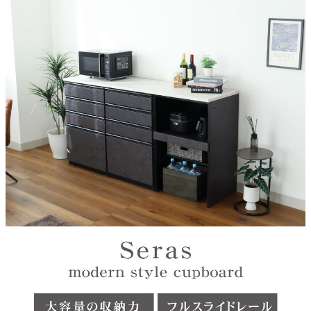
可動棚、スライド式可動棚
機能2
ダンパーレール、転倒防止ベルト
天板
DAP樹脂天板
原産国
中国
搬入に関して
上下分割で搬入ができます。