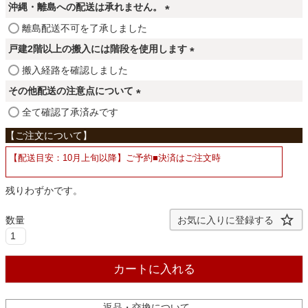
必
ファブリック
沖縄・離島への配送は承れません。
須
(
離島配送不可を了承しました
)
必
戸建2階以上の搬入には階段を使用します
カーテン
須
(
搬入経路を確認しました
)
必
その他配送の注意点について
ラグ
須
(
全て確認了承済みです
)
必
須
マット
【配送目安：10月上旬以降】ご予約■決済はご注文時
)
残りわずかです。
収納用品
お気に入りに登録する
生活用品
カートに入れる
キッチン用品
返品・交換について