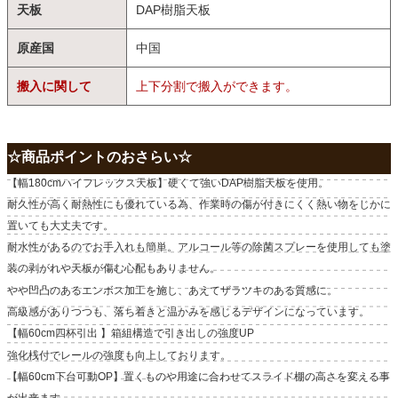
天板
DAP樹脂天板
原産国
中国
搬入に関して
上下分割で搬入ができます。
☆商品ポイントのおさらい☆
【幅180cmハイフレックス天板】硬くて強いDAP樹脂天板を使用。
耐久性が高く耐熱性にも優れている為、作業時の傷が付きにくく熱い物をじかに
置いても大丈夫です。
耐水性があるのでお手入れも簡単。アルコール等の除菌スプレーを使用しても塗
装の剥がれや天板が傷む心配もありません。
やや凹凸のあるエンボス加工を施し、あえてザラツキのある質感に。
高級感がありつつも、落ち着きと温かみを感じるデザインになっています。
【幅60cm四杯引出 】箱組構造で引き出しの強度UP
強化桟付でレールの強度も向上しております。
【幅60cm下台可動OP】置くものや用途に合わせてスライド棚の高さを変える事
が出来ます。