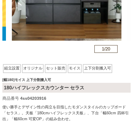
カテゴリから探す
ソファ
n
1/
20
テレビ台・リビング家具
組立設置
オリジナル
セット販売
モイス
上下分割搬入可
ダイニングテーブル・セット
[幅180]モイス 上下分割搬入可
180ハイフレックスカウンター セラス
商品番号
4ss04203916
椅子・チェア
使い勝手とデザイン性の両立を目指したモダンスタイルのカップボード
「セラス」。天板「180cmハイフレックス天板」、下台「幅60cm 四杯引
出」「幅60cm 可変OP」の組み合わせ。
食器棚・キッチン収納