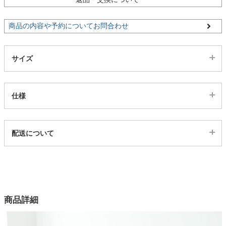
家電・照明器具
商品の内容や予約についてお問合わせ
インテリア雑貨
サイズ
ガーデン
仕様
代表sku
タワー
配送について
4ss04203916
配送について
サイズ
幅180×奥行48×高さ95(cm)
カラー
商品詳細
1色
機能1