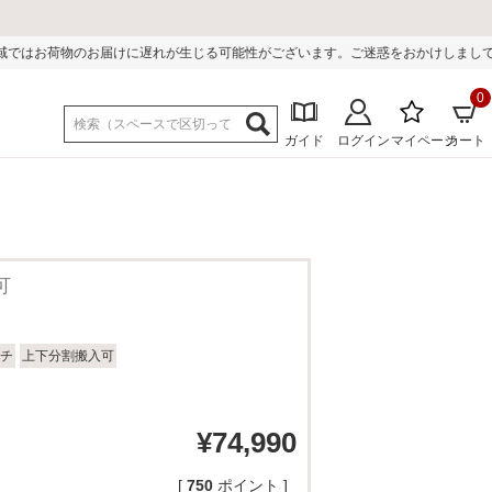
けに遅れが生じる可能性がございます。ご迷惑をおかけしまして誠に申し訳ござい
0
ガイド
ログイン
マイページ
カート
可
チ
上下分割搬入可
¥
74,990
[
750
ポイント ]