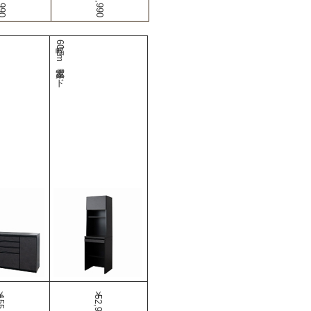
幅60cm家電ボード
5,980
￥52,990