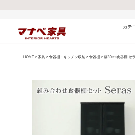
熊本県で
カテ
HOME
家具
食器棚・キッチン収納
食器棚
幅80cm食器棚 セ