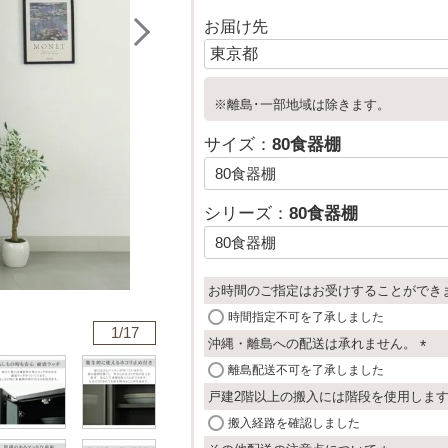
お届け先
※離島･一部地域は除きます。
サイズ：
80食器棚
シリーズ：
80食器棚
お時間のご指定はお受けすることができ
時間指定不可を了承しました
1/
17
沖縄・離島への配送は承れません。
(
離島配送不可を了承しました
必
戸建2階以上の搬入には階段を使用しま
須
搬入経路を確認しました
)