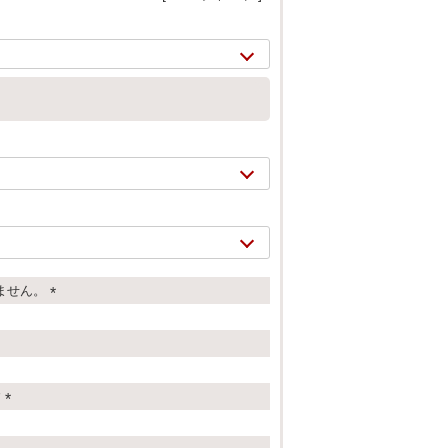
ません。
(
2/
17
必
須
)
す
(
必