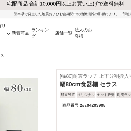
発生した地震およびお盆期間中の物流混雑の影響により、一部地域ではお荷物のお届
ゴリ
ランキン
法人のお
新着商品
店舗一覧
グ
客様
ラス
[幅80]耐震ラッチ 上下分割搬入
幅80cm食器棚 セラス
組立設置
オリジナル
セット販売
耐震ラッ
商品番号
2ss04203908