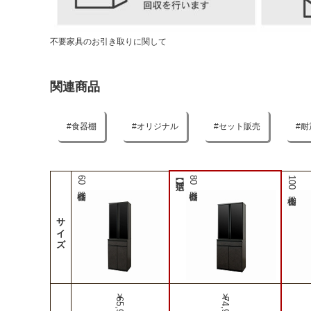
不要家具のお引き取りに関して
関連商品
食器棚
オリジナル
セット販売
耐
60食器棚
80食器棚
100食器棚
サイズ
￥65,990
￥74,990