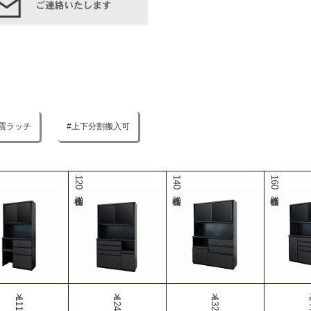
震ラッチ
上下分割搬入可
120食器棚
140食器棚
160食器棚
￥111,990
￥124,990
￥132,990
￥1