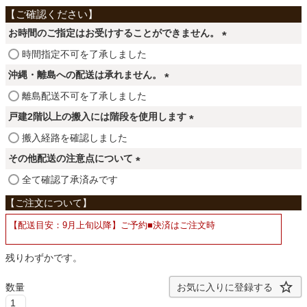
ファブリック
お時間のご指定はお受けすることができません。
カーテン
(
時間指定不可を了承しました
必
沖縄・離島への配送は承れません。
須
(
離島配送不可を了承しました
ラグ
)
必
戸建2階以上の搬入には階段を使用します
須
(
搬入経路を確認しました
)
マット
必
その他配送の注意点について
須
(
全て確認了承済みです
)
必
収納用品
須
【配送目安：9月上旬以降】ご予約■決済はご注文時
)
生活用品
残りわずかです。
お気に入りに登録する
キッチン用品