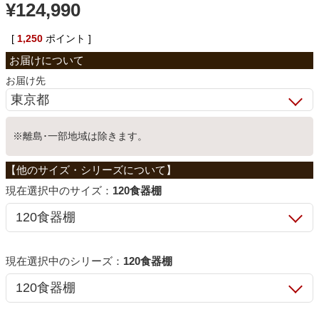
¥
124,990
ベッド
[
1,250
ポイント ]
収納家具
お届け先
学習机
※離島･一部地域は除きます。
ホームオフィス
サイズ：
120食器棚
こたつ
シリーズ：
120食器棚
寝具