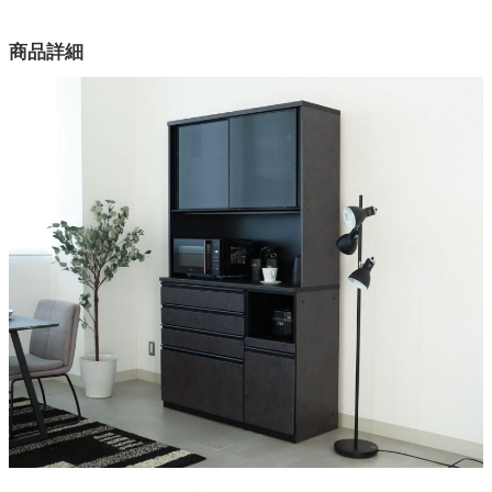
カラー
商品詳細
1色
機能1
可動棚、アルミレール、スライド棚
機能2
モイス、転倒防止ベルト、コンセント
天板
強化シート
原産国
中国
搬入に関して
上下分割で搬入ができます。