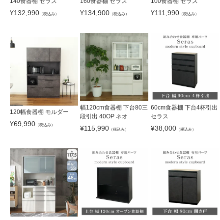
140食器棚 セラス
160食器棚 セラス
100食器棚 セラス
¥
132,990
¥
134,900
¥
111,990
（税込み）
（税込み）
（税込み）
幅120cm食器棚 下台80三
60cm食器棚 下台4杯引出
120幅食器棚 モルダー
段引出 40OP ネオ
セラス
¥
69,990
（税込み）
¥
115,990
¥
38,000
（税込み）
（税込み）