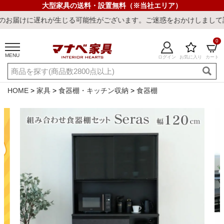
大型家具の送料・設置無料（※当社エリア）
生じる可能性がございます。ご迷惑をおかけしまして誠に申し訳ござい
0
MENU
ログイン
お気に入り
カート
ご利用ガイド
新規会員登録
店舗一覧
閲覧履歴
HOME
家具
食器棚・キッチン収納
食器棚
よくある質問
キーワード・商品番号で探す
最短発送
冷感ラグ
冷感寝具
ワークデスク
ウィルトンラ