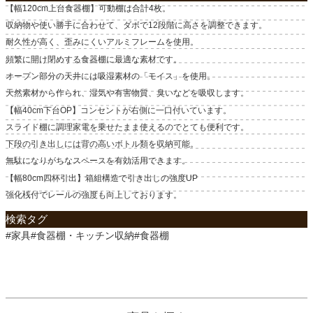
【幅120cm上台食器棚】可動棚は合計4枚。
収納物や使い勝手に合わせて、ダボで12段階に高さを調整できます。
耐久性が高く、歪みにくいアルミフレームを使用。
頻繁に開け閉めする食器棚に最適な素材です。
オープン部分の天井には吸湿素材の「モイス」を使用。
天然素材から作られ、湿気や有害物質、臭いなどを吸収します。
【幅40cm下台OP】コンセントが右側に一口付いています。
スライド棚に調理家電を乗せたまま使えるのでとても便利です。
下段の引き出しには背の高いボトル類を収納可能。
無駄になりがちなスペースを有効活用できます。
【幅80cm四杯引出】箱組構造で引き出しの強度UP
強化桟付でレールの強度も向上しております。
検索タグ
#家具#食器棚・キッチン収納#食器棚