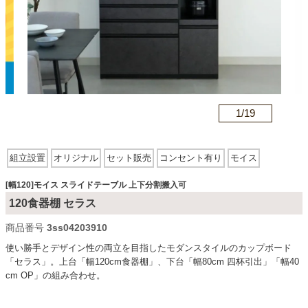
カテゴリから探す
ソファ
n
1/
19
テレビ台・リビング家具
組立設置
オリジナル
セット販売
コンセント有り
モイス
スライドテーブル
上下分割搬入可
ダイニングテーブル・セット
[幅120]モイス スライドテーブル 上下分割搬入可
120食器棚 セラス
商品番号
3ss04203910
椅子・チェア
使い勝手とデザイン性の両立を目指したモダンスタイルのカップボード
「セラス」。上台「幅120cm食器棚」、下台「幅80cm 四杯引出」「幅40
cm OP」の組み合わせ。
食器棚・キッチン収納