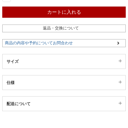
カートに入れる
家電・照明器具
返品・交換について
インテリア雑貨
商品の内容や予約についてお問合わせ
ガーデン
サイズ
タワー
仕様
代表sku
配送について
3ss04203910
配送について
サイズ
幅120×奥行48×高さ206(cm)