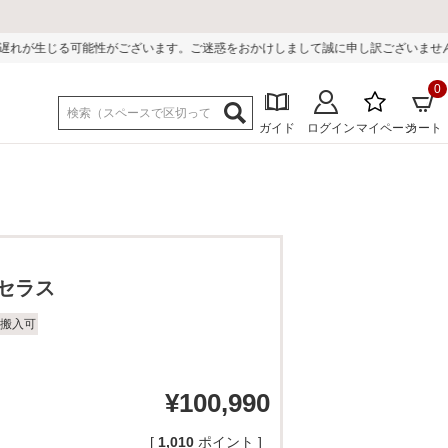
ざいます。ご迷惑をおかけしまして誠に申し訳ございません。
0
ガイド
ログイン
マイページ
カート
 セラス
搬入可
¥
100,990
[
1,010
ポイント ]