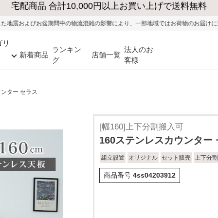
大型家具の送料・設置無料（※当社エリア）
の物流混雑の影響により、一部地域ではお荷物のお届けに遅れが生じる可能性がご
ゴリ
ランキン
法人のお
新着商品
店舗一覧
グ
客様
ウンター セラス
[幅160]上下分割搬入可
160ステンレスカウンター
組立設置
オリジナル
セット販売
上下分割
商品番号
4ss04203912