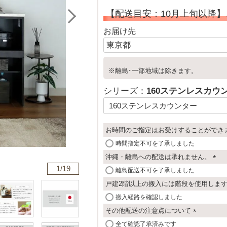
【配送目安：10月上旬以降】
お届け先
※離島･一部地域は除きます。
シリーズ：
160ステンレスカウ
お時間のご指定はお受けすることができ
時間指定不可を了承しました
沖縄・離島への配送は承れません。
1/
19
(
離島配送不可を了承しました
必
戸建2階以上の搬入には階段を使用しま
須
搬入経路を確認しました
)
その他配送の注意点について
(
全て確認了承済みです