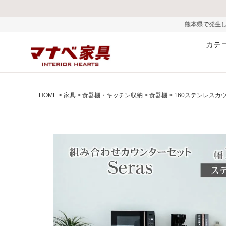
熊本県で発生した地震およびお盆期間中
カテ
HOME
家具
食器棚・キッチン収納
食器棚
160ステンレスカ