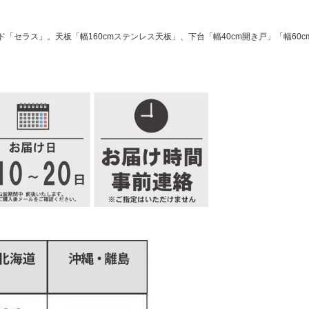
ラス」。天板「幅160cmステンレス天板」、下台「幅40cm開き戸」「幅60cm