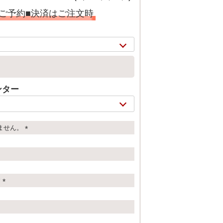
ご予約■決済はご注文時
ンター
ません。
(
必
須
2/
19
)
す
(
必
須
)