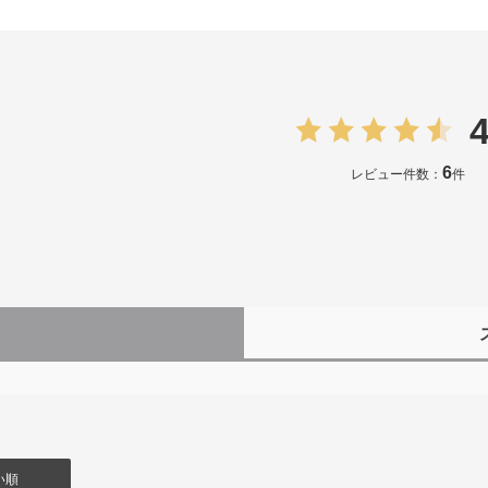
4
6
レビュー件数：
件
）
い順