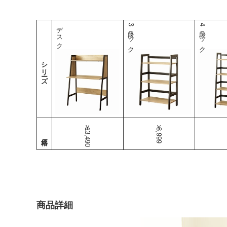
デスク
3段ラック
4段ラック
シリーズ
￥13,490
￥8,999
商品詳細