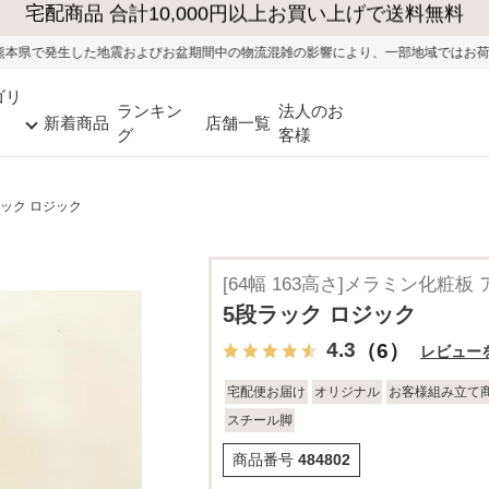
よびお盆期間中の物流混雑の影響により、一部地域ではお荷物のお届けに遅れが生
ゴリ
ランキン
法人のお
新着商品
店舗一覧
グ
客様
ラック ロジック
[64幅 163高さ]メラミン化粧板
5段ラック ロジック
4.3
（6）
レビュー
宅配便お届け
オリジナル
お客様組み立て
スチール脚
商品番号
484802