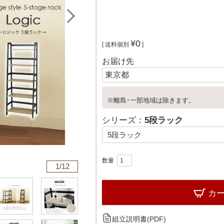
¥
0
送料個別
お届け先
※離島･一部地域は除きます。
シリーズ：
5段ラック
1/
12
カ
組立説明書(PDF)