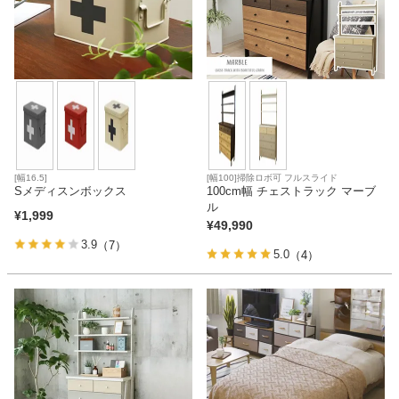
[幅16.5]
[幅100]掃除ロボ可 フルスライド
Sメディスンボックス
100cm幅 チェストラック マーブ
ル
¥
1,999
¥
49,990
3.9
（7）
5.0
（4）