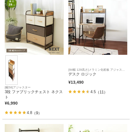
家電・照明器具
インテリア雑貨
ガーデン
[94幅 129高さ]メラミン化粧板 アジャスタ
ー
デスク ロジック
タワー
¥
13,490
[幅58]アジャスター
3段 ファブリックチェスト ネクス
4.5
（11）
ト
¥
6,990
4.8
（9）