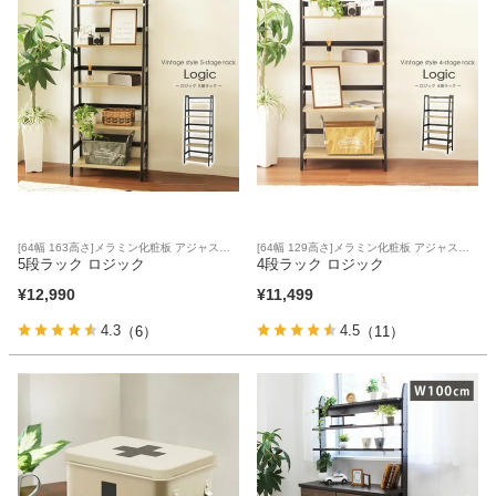
[64幅 163高さ]メラミン化粧板 アジャスタ
[64幅 129高さ]メラミン化粧板 アジャスタ
ー
5段ラック ロジック
ー
4段ラック ロジック
¥
12,990
¥
11,499
4.3
4.5
（6）
（11）