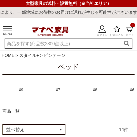
大型家具の送料・設置無料（※当社エリア）
一部地域にお荷物のお届けに遅れが生じる可能性がございます。ご迷惑
0
MENU
ログイン
お気に入り
カート
ご利用ガイド
新規会員登録
店舗一覧
閲覧履歴
HOME
スタイル+
ビンテージ
よくある質問
ベッド
キーワード・商品番号で探す
#9
#7
#8
#6
商品一覧
最短発送
冷感ラグ
冷感寝具
ワークデスク
ウィルトンラ
14