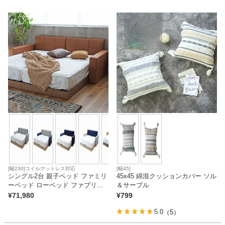
カテゴリから探す
ソファ
テレビ台・リビング家具
ダイニングテーブル・セット
[幅230]コイルマットレス対応
[幅45]
椅子・チェア
シングル2台 親子ベッド ファミリ
45x45 綿混クッションカバー ソル
ーベッド ローベッド ファブリッ
＆サーブル
ク キングサイズ コンセント付き
¥
71,980
¥
799
布床板 アドリア (シングル×2 サイ
食器棚・キッチン収納
5.0
ドヘッド×2)
（5）