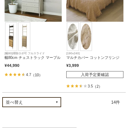
[幅80]掃除ロボ可 フルスライド
[190x240]
幅80cm チェストラック マーブル
マルチカバー コットンフリンジ
¥
44,990
¥
3,999
入荷予定要確認
4.7
（10）
3.5
（2）
14