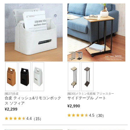
ベッド
収納家具
学習机
ホームオフィス
こたつ
[幅27]合皮
[幅30]メラミン化粧板 アジャスター
合皮 ティッシュ&リモコンボック
サイドテーブル ノート
ス ソフィア
¥
2,990
¥
2,299
寝具
4.5
（30）
4.4
（15）