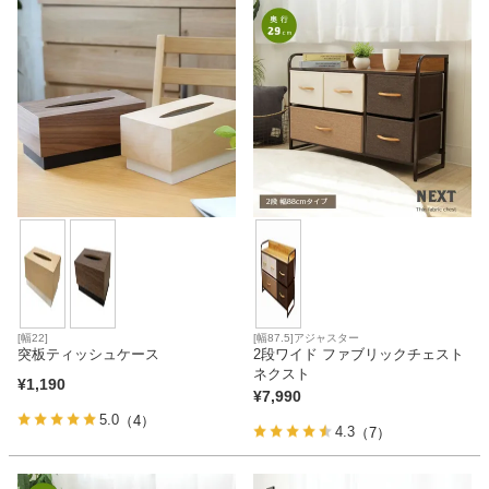
ファブリック
カーテン
ラグ
マット
収納用品
[幅22]
[幅87.5]アジャスター
突板ティッシュケース
2段ワイド ファブリックチェスト
ネクスト
¥
1,190
生活用品
¥
7,990
5.0
（4）
4.3
（7）
キッチン用品