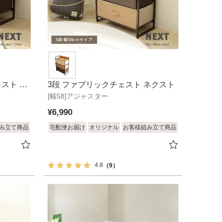
スト ネ
3段 ファブリックチェスト ネクスト
[幅58]アジャスター
¥
6,990
み立て商品
宅配便お届け
オリジナル
お客様組み立て商品
4.8
（9）