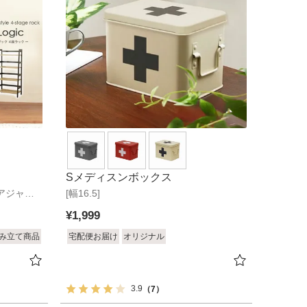
Sメディスンボックス
 アジャス
[幅16.5]
¥
1,999
み立て商品
宅配便お届け
オリジナル
3.9
（7）