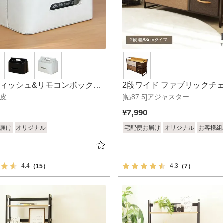
ティッシュ&リモコンボックス
2段ワイド ファブリックチェ
合皮
ア
[幅87.5]アジャスター
クスト
¥
7,990
届け
オリジナル
宅配便お届け
オリジナル
お客様組
4.4
4.3
（15）
（7）