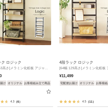
ック ロジック
4段ラック ロジック
 163高さ]メラミン化粧板 アジャス
[64幅 129高さ]メラミン化粧板
ター
0
¥
11,499
届け
オリジナル
お客様組み立て商品
宅配便お届け
オリジナル
お客様組
4.3
4.5
（6）
（11）