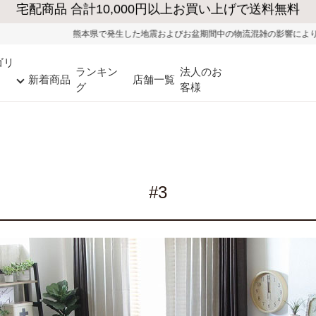
県で発生した地震およびお盆期間中の物流混雑の影響により、一部地域ではお荷物の
ゴリ
ランキン
法人のお
新着商品
店舗一覧
グ
客様
#3