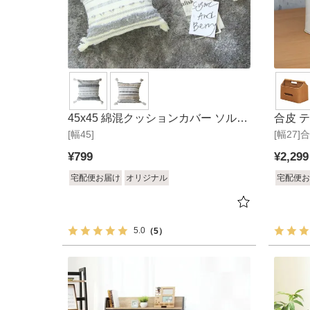
45x45 綿混クッションカバー ソル＆
合皮 
[幅45]
サーブル
[幅27]
ソフィ
¥
799
¥
2,299
宅配便お届け
オリジナル
宅配便お
5.0
（5）