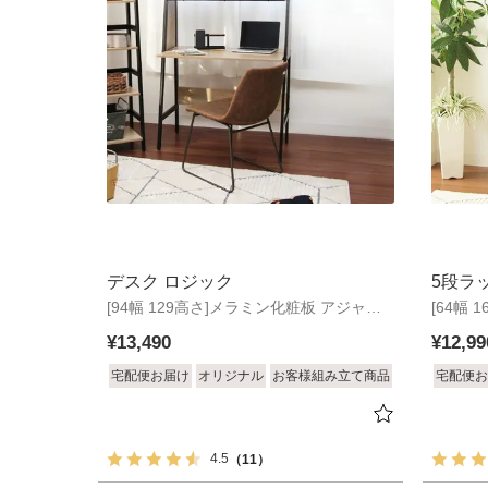
デスク ロジック
5段ラ
[94幅 129高さ]メラミン化粧板 アジャス
[64幅
ター
ター
¥
13,490
¥
12,99
宅配便お届け
オリジナル
お客様組み立て商品
宅配便お
4.5
（11）