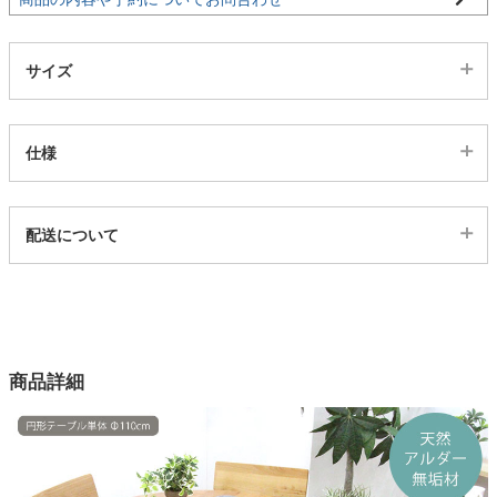
家電・照明器具
サイズ
インテリア雑貨
仕様
ガーデン
代表sku
配送について
396834
配送について
タワー
サイズ
幅110×奥行110×高さ70(cm)
カラー
商品詳細
1色
塗装
PU塗装