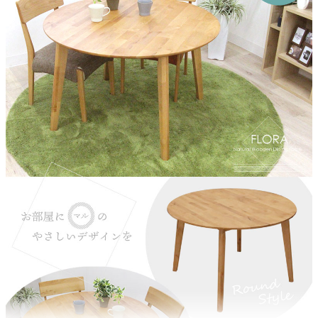
木部素材
アルダー材
天板厚
約2cm
脚間（上部/下部）
約58cm/72.5cm
幕板
約5.5cm
梱包サイズ
約115x115x10(cm)
梱包重量
約25kg
商品重量
約22kg