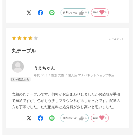
の家具屋さんです。
参考になった
0
Like!
0
2024.2.21
丸テーブル
うえちゃん
年代:
60代
性別:
女性
購入店:
マナベネットショップ本店
念願の丸テーブルです。何軒かお店まわりしましたがお値段が手頃
で満足ですが、色がもう少しブラウン系が欲しかったです。配送の
方も丁寧でした。ただ配送料と処分費が少し高いと思いました。
参考になった
1
Like!
0