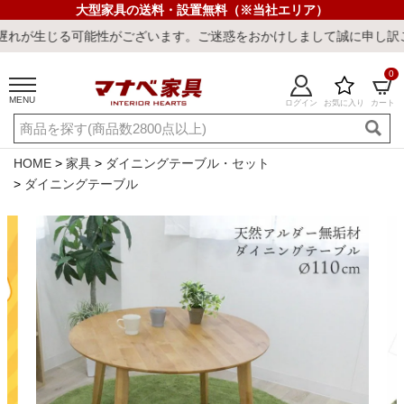
大型家具の送料・設置無料（※当社エリア）
ございます。ご迷惑をおかけしまして誠に申し訳ございません。
0
MENU
ログイン
お気に入り
カート
ご利用ガイド
新規会員登録
店舗一覧
閲覧履歴
HOME
家具
ダイニングテーブル・セット
ダイニングテーブル
よくある質問
キーワード・商品番号で探す
最短発送
冷感ラグ
冷感寝具
ワークデスク
ウィルトンラ