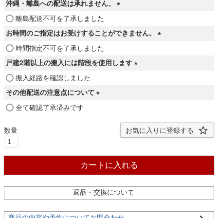
ファブリック
沖縄・離島への配送は承れません。
(
離島配送不可を了承しました
必
お時間のご指定はお受けすることができません。
カーテン
須
(
時間指定不可を了承しました
)
必
戸建2階以上の搬入には階段を使用します
須
ラグ
(
搬入経路を確認しました
)
必
その他配送の注意点について
須
マット
(
全て確認了承済みです
)
必
須
お気に入りに登録する
収納用品
)
カートに入れる
生活用品
返品・交換について
キッチン用品
商品の内容や予約についてお問合わせ