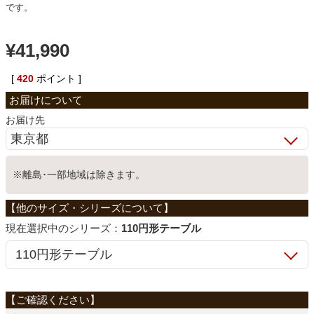
です。
ベッド
¥
41,990
収納家具
[
420
ポイント ]
お届け先
学習机
ホームオフィス
※離島･一部地域は除きます。
こたつ
シリーズ：
110円形テーブル
寝具