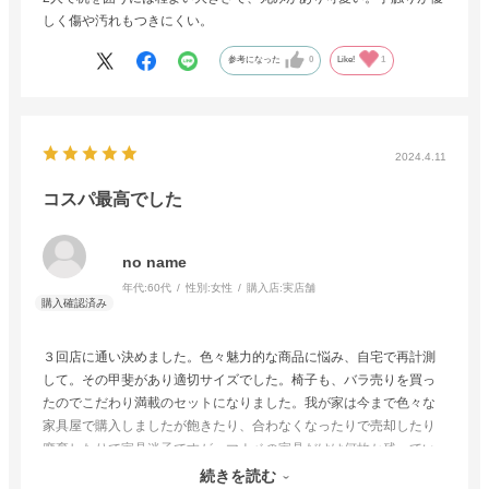
しく傷や汚れもつきにくい。
参考になった
0
Like!
1
2024.4.11
コスパ最高でした
no name
年代:
60代
性別:
女性
購入店:
実店舗
３回店に通い決めました。色々魅力的な商品に悩み、自宅で再計測
して。その甲斐があり適切サイズでした。椅子も、バラ売りを買っ
たのでこだわり満載のセットになりました。我が家は今まで色々な
家具屋で購入しましたが飽きたり、合わなくなったりで売却したり
廃棄したりで家具迷子ですが、マナベの家具だけは何故か残ってい
ます。センスがいいし値段の割に高級感もあり、私にとってはNo.1
続きを読む