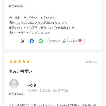
色、素材、座り心地とても良いです。
家族みんなのお気に入りの場所になりました。
配達の方もとても丁寧で安心してお任せ出来ました。
暑い中ありがとうございました。
参考になった
0
Like!
0
2024.7.11
丸みが可愛い
みさき
年代:
30代
性別:
女性
購入店:
実店舗
2人で机を囲うには程よい大きさで、丸みがあり可愛い。手触りが優