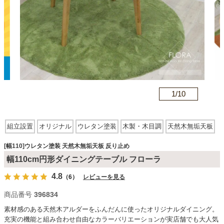
カテゴリから探す
ソファ
n
1/
10
テレビ台・リビング家具
組立設置
オリジナル
ウレタン塗装
木製・木目調
天然木無垢天板
ダイニングテーブル・セット
オーバル型
反り止め有
[幅110]ウレタン塗装 天然木無垢天板 反り止め
幅110cm円形ダイニングテーブル フローラ
椅子・チェア
4.8
（6）
レビューを見る
商品番号
396834
食器棚・キッチン収納
素材感のある天然木アルダーをふんだんに使ったオリジナルダイニング。
充実の機能と組み合わせ自由なカラーバリエーションが実店舗でも大人気