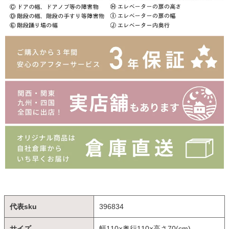
代表sku
396834
サイズ
幅110×奥行110×高さ70(cm)