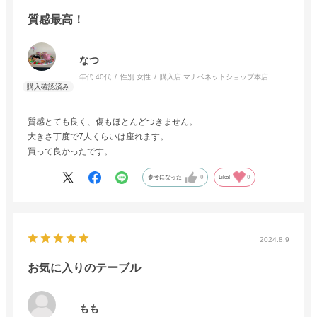
質感最高！
なつ
年代:
40代
性別:
女性
購入店:
マナベネットショップ本店
質感とても良く、傷もほとんどつきません。
大きさ丁度で7人くらいは座れます。
買って良かったです。
参考になった
0
Like!
0
2024.8.9
お気に入りのテーブル
もも