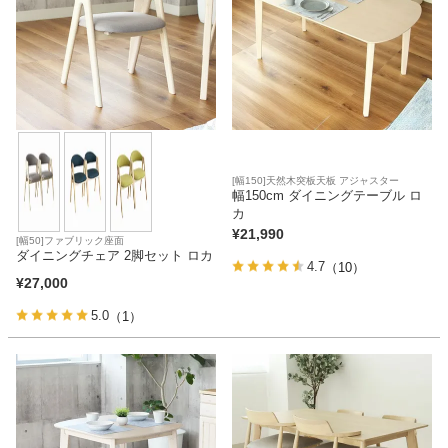
[幅150]天然木突板天板 アジャスター
幅150cm ダイニングテーブル ロ
カ
¥
21,990
[幅50]ファブリック座面
ダイニングチェア 2脚セット ロカ
4.7
（10）
¥
27,000
5.0
（1）