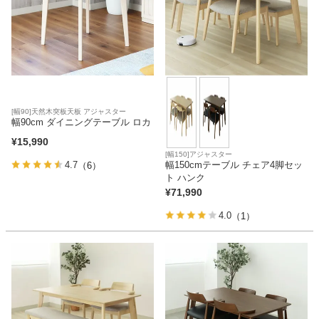
[幅90]天然木突板天板 アジャスター
幅90cm ダイニングテーブル ロカ
¥
15,990
[幅150]アジャスター
幅150cmテーブル チェア4脚セッ
4.7
（6）
ト ハンク
¥
71,990
4.0
（1）