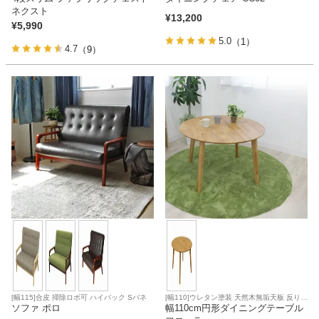
ネクスト
¥
13,200
¥
5,990
5.0
（1）
4.7
（9）
[幅115]合皮 掃除ロボ可 ハイバック Sバネ
[幅110]ウレタン塗装 天然木無垢天板 反り止
ソファ ポロ
め
幅110cm円形ダイニングテーブル