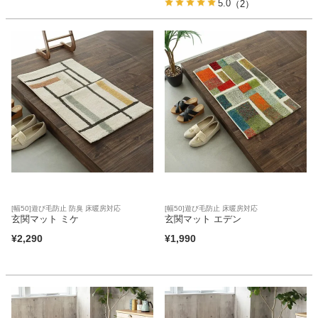
ファブリック
5.0
（2）
カーテン
ラグ
マット
収納用品
[幅50]遊び毛防止 防臭 床暖房対応
[幅50]遊び毛防止 床暖房対応
玄関マット ミケ
玄関マット エデン
¥
2,290
¥
1,990
生活用品
キッチン用品