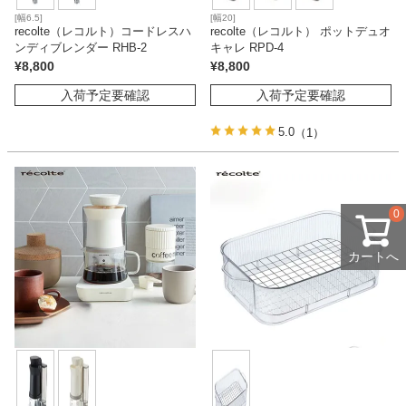
[幅6.5]
[幅20]
recolte（レコルト）コードレスハ
recolte（レコルト） ポットデュオ
ンディブレンダー RHB-2
キャレ RPD-4
¥
8,800
¥
8,800
入荷予定要確認
入荷予定要確認
5.0
（1）
0
カートへ