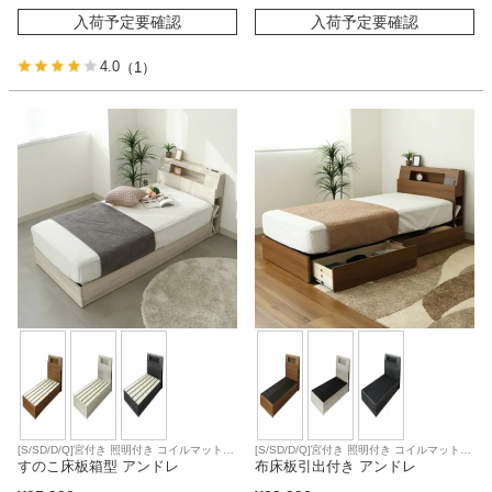
入荷予定要確認
入荷予定要確認
4.0
（1）
[S/SD/D/Q]宮付き 照明付き コイルマットレ
[S/SD/D/Q]宮付き 照明付き コイルマットレ
ス対応
すのこ床板箱型 アンドレ
ス対応
布床板引出付き アンドレ