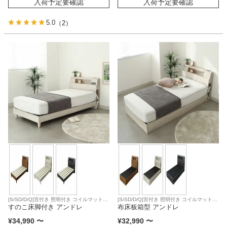
入荷予定要確認
入荷予定要確認
5.0
（2）
[S/SD/D/Q]宮付き 照明付き コイルマットレ
[S/SD/D/Q]宮付き 照明付き コイルマットレ
ス対応
すのこ床脚付き アンドレ
ス対応
布床板箱型 アンドレ
¥
34,990
〜
¥
32,990
〜