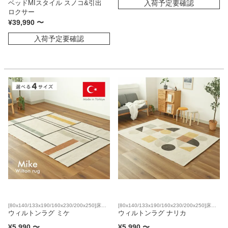
入荷予定要確認
ルマットレス対応
ベッドMIスタイル スノコ&引出
ロクサー
¥
39,990
〜
入荷予定要確認
[80x140/133x190/160x230/200x250]床暖
[80x140/133x190/160x230/200x250]床暖
房対応
ウィルトンラグ ミケ
房対応
ウィルトンラグ ナリカ
¥
5,990
〜
¥
5,990
〜