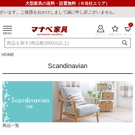
大型家具の送料・設置無料（※当社エリア）
に申し訳ございません。
0
MENU
ログイン
お気に入り
カート
ご利用ガイド
新規会員登録
店舗一覧
閲覧履歴
HOME
よくある質問
Scandinavian
キーワード・商品番号で探す
商品一覧
最短発送
冷感ラグ
冷感寝具
ワークデスク
ウィルトンラ