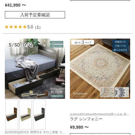
¥
41,990
〜
入荷予定要確認
5.0
（1）
[130x185/185x185/200x250]滑り止め 床暖
房対応
ラグ シンフォニー
¥
9,980
〜
[S/SD/D/Q]宮付き 照明付き すのこ床板 コイ