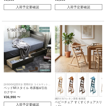
入荷予定要確認
入荷予定要確認
[S/SD/D/Q]宮付き 照明付き コイルマットレ
ス対応
ベッドMIスタイル 布床板&引出
ロクサー
¥
36,990
〜
[幅53.5]ウレタン塗装 板座面
ベビーチェア すくすくチェアスリ
入荷予定要確認