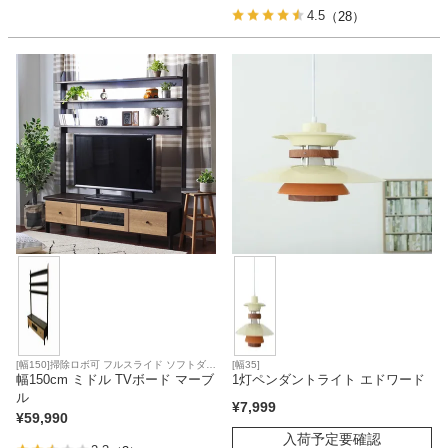
4.5
（28）
[幅150]掃除ロボ可 フルスライド ソフトダウ
[幅35]
ンステー
幅150cm ミドル TVボード マーブ
1灯ペンダントライト エドワード
ル
¥
7,999
¥
59,990
入荷予定要確認