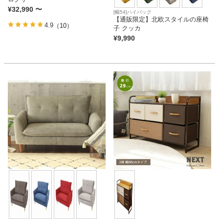
¥
32,990
〜
[幅54]ハイバック
【通販限定】北欧スタイルの座椅
4.9
（10）
子 クッカ
¥
9,990