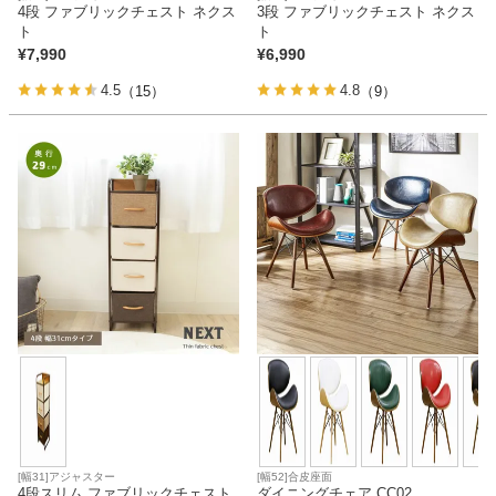
4段 ファブリックチェスト ネクス
3段 ファブリックチェスト ネクス
ト
ト
¥
7,990
¥
6,990
4.5
4.8
（15）
（9）
[幅31]アジャスター
[幅52]合皮座面
4段スリム ファブリックチェスト
ダイニングチェア CC02