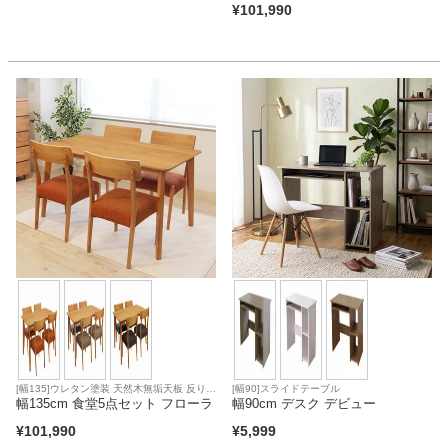
¥
101,990
[幅135]ウレタン塗装 天然木無垢天板 反り止
[幅90]スライドテーブル
め 合皮座面 ファブリック座面
幅135cm 食堂5点セット フローラ
幅90cm デスク デビュー
¥
101,990
¥
5,999