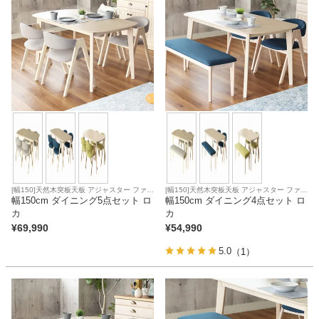
家電・照明器具
インテリア雑貨
ガーデン
タワー
[幅150]天然木突板天板 アジャスター ファブ
[幅150]天然木突板天板 アジャスター ファブ
リック座面
幅150cm ダイニング5点セット ロ
リック座面
幅150cm ダイニング4点セット ロ
カ
カ
¥
69,990
¥
54,990
5.0
（1）