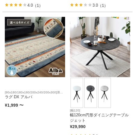
4.0
3.0
（1）
（1）
ベッド
収納家具
学習机
ホームオフィス
[90x180/180x180/200x240/200x300]滑り
こたつ
止め 床暖房対応
ラグ DX アルバ
¥
1,999
〜
[幅120]
幅120cm円形ダイニングテーブル
寝具
ジェット
¥
29,990