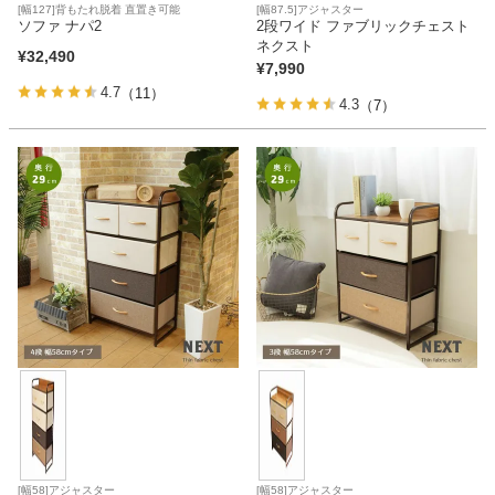
[幅127]背もたれ脱着 直置き可能
[幅87.5]アジャスター
ソファ ナパ2
2段ワイド ファブリックチェスト
ネクスト
¥
32,490
¥
7,990
4.7
（11）
4.3
（7）
[幅58]アジャスター
[幅58]アジャスター