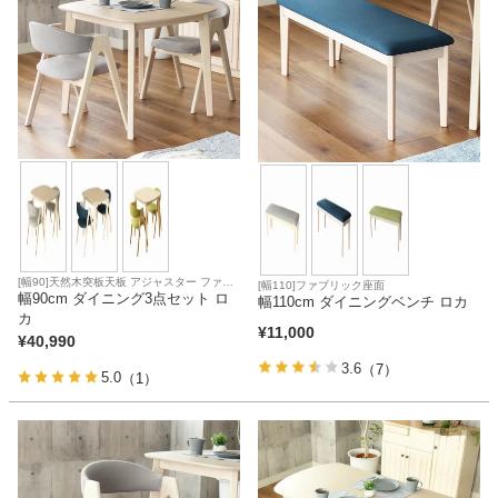
[幅90]天然木突板天板 アジャスター ファブ
[幅110]ファブリック座面
リック座面
幅90cm ダイニング3点セット ロ
幅110cm ダイニングベンチ ロカ
カ
¥
11,000
¥
40,990
3.6
（7）
5.0
（1）