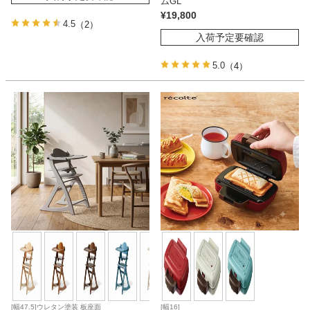
ムGL
¥
19,800
4.5
（2）
入荷予定要確認
5.0
（4）
[幅47.5]ウレタン塗装 板座面
[幅16]