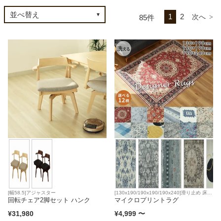
1
2
85
カテゴリから探す
ソファ
テレビ台・リビング家具
ダイニングテーブル・セット
椅子・チェア
[幅58.5]アジャスター
[130x190/190x190/190x240]滑り止め 床暖
回転チェア2脚セット ハンク
房対応
マイクロプリントラグ
食器棚・キッチン収納
¥
31,980
¥
4,999
〜