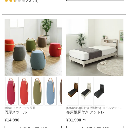
2.3
（3）
[幅50]ファブリック座面
[S/SD/D/Q]宮付き 照明付き コイルマットレ
円形スツール
ス対応
布床板脚付き アンドレ
¥
14,990
¥
31,990
〜