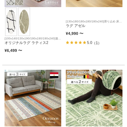
[130x180/180x180/180x240]滑り止め 床暖
房対応 洗濯可
ラグ アゼル
¥
4,990
〜
[100x140/130x190/190x190/190x240]遊び
毛防止 防音 滑り止め 床暖房対応
オリジナルラグ ラティス2
5.0
（1）
¥
6,499
〜