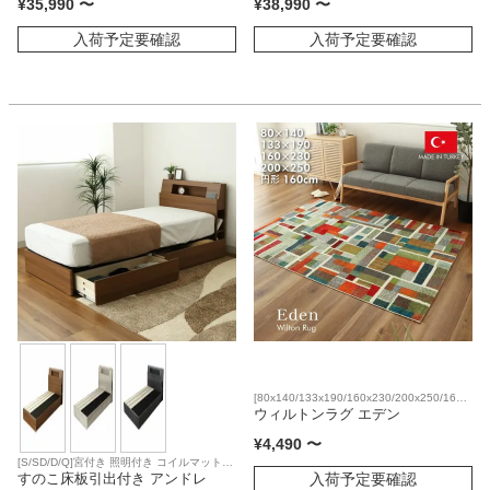
¥
35,990
〜
¥
38,990
〜
入荷予定要確認
入荷予定要確認
[80x140/133x190/160x230/200x250/160
R]遊び毛防止 床暖房対応
ウィルトンラグ エデン
¥
4,490
〜
[S/SD/D/Q]宮付き 照明付き コイルマットレ
入荷予定要確認
ス対応
すのこ床板引出付き アンドレ