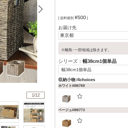
¥
500
送料個別
お届け先
※離島･一部地域は除きます。
シリーズ：
幅38cm1個単品
収納小物
4choices
ホワイト/496769
1/
12
ベージュ/496773