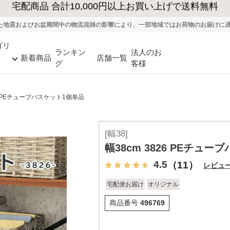
大型家具の送料・設置無料（※当社エリア）
の物流混雑の影響により、一部地域ではお荷物のお届けに遅れが生じる可能性がござ
ゴリ
ランキン
法人のお
新着商品
店舗一覧
グ
客様
26 PEチューブバスケット1個単品
[幅38]
幅38cm 3826 PEチュ
4.5
（11）
レビュ
宅配便お届け
オリジナル
商品番号
496769