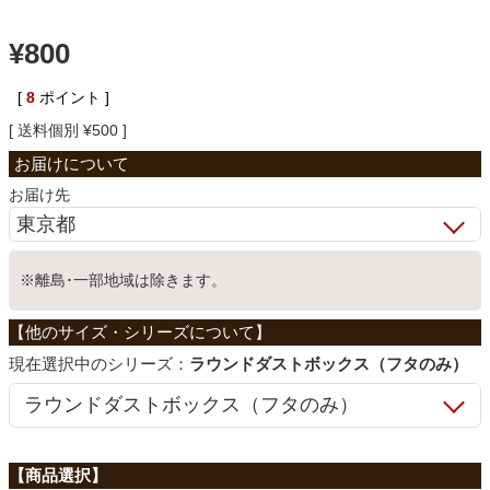
ベッド
¥
800
[
8
ポイント ]
収納家具
送料個別
¥
500
学習机
お届け先
ホームオフィス
※離島･一部地域は除きます。
こたつ
シリーズ：
ラウンドダストボックス（フタのみ）
寝具