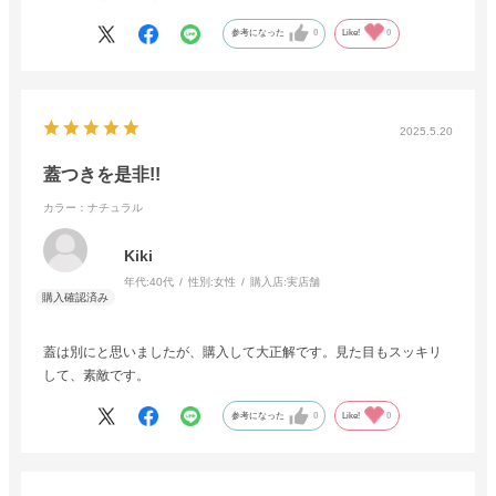
参考になった
0
Like!
0
2025.5.20
蓋つきを是非!!
カラー：ナチュラル
Kiki
年代:
40代
性別:
女性
購入店:
実店舗
蓋は別にと思いましたが、購入して大正解です。見た目もスッキリ
して、素敵です。
参考になった
0
Like!
0