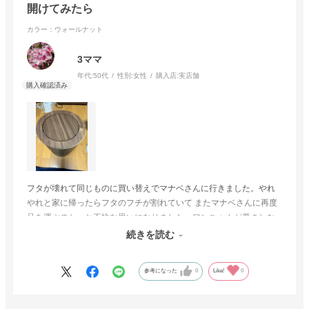
開けてみたら
カラー：ウォールナット
3ママ
年代:
50代
性別:
女性
購入店:
実店舗
フタが壊れて同じものに買い替えでマナベさんに行きました。やれ
やれと家に帰ったらフタのフチが割れていて またマナベさんに再度
足を運ぶのかーと不快な思いになりました。ワンちゃんが悪さしな
いようにこのフタは良くて気にいってます。木で出来ているものは
続きを読む
会計時に確認してもらいたいです
参考になった
0
Like!
0