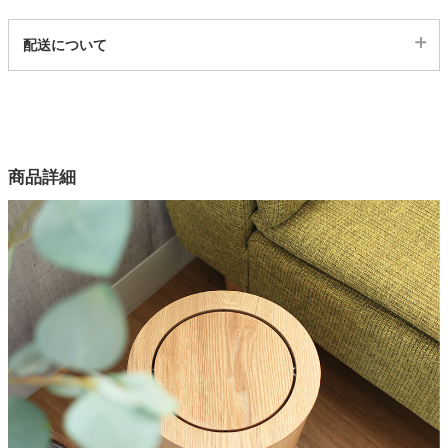
代表sku
配送について
家電・照明器具
24600006
配送について
サイズ
インテリア雑貨
幅23.8×奥行23.8(cm)
カラー
商品詳細
ガーデン
2色
素材
積層合板（タモ、ウォルナット）
タワー
原産国
中国