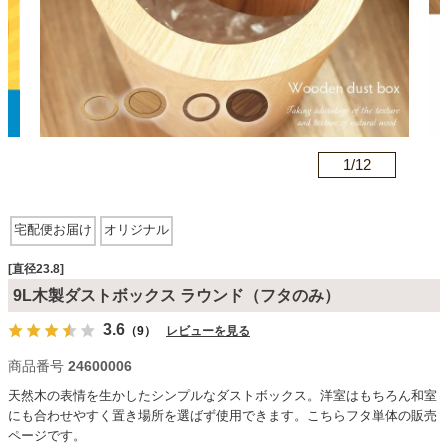
カテゴリから探す
ソファ
n
1/
12
テレビ台・リビング家具
宅配便お届け
オリジナル
ダイニングテーブル・セット
[直径23.8]
9L木製ダストボックス ラウンド（フタのみ）
3.6
（9）
レビューを見る
椅子・チェア
商品番号
24600006
天然木の表情を生かしたシンプルなダストボックス。洋室はもちろん和室
食器棚・キッチン収納
にも合わせやすく置き場所を選ばず使用できます。こちらフタ単体の販売
ページです。