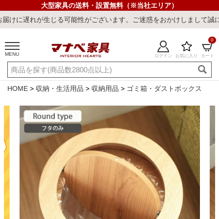
大型家具の送料・設置無料（※当社エリア）
じる可能性がございます。ご迷惑をおかけしまして誠に申し訳ございま
0
MENU
ログイン
お気に入り
カート
ご利用ガイド
新規会員登録
店舗一覧
閲覧履歴
HOME
収納・生活用品
収納用品
ゴミ箱・ダストボックス
よくある質問
キーワード・商品番号で探す
最短発送
冷感ラグ
冷感寝具
ワークデスク
ウィルトンラ