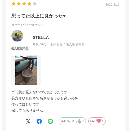
2025.3.19
思ってた以上に良かった♥️
カラー：ウォールナット
STELLA
年代:
50代
性別:
女性
購入店:
実店舗
ゴミ袋が見えないので良かったです
長方形や真四角で高さがもう少し高いのを
作ってほしいです
探してもありません
参考になった
0
Like!
0