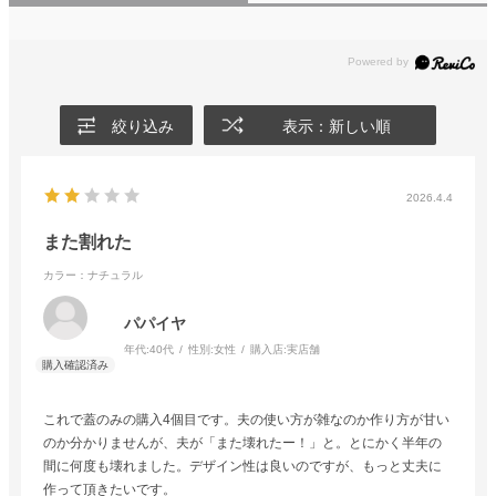
絞り込み
表示：新しい順
2026.4.4
また割れた
カラー：ナチュラル
パパイヤ
年代:
40代
性別:
女性
購入店:
実店舗
これで蓋のみの購入4個目です。夫の使い方が雑なのか作り方が甘い
のか分かりませんが、夫が「また壊れたー！」と。とにかく半年の
間に何度も壊れました。デザイン性は良いのですが、もっと丈夫に
作って頂きたいです。