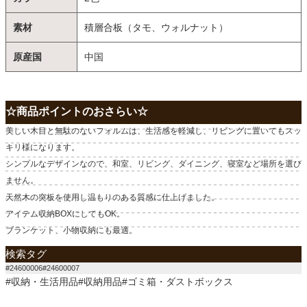
素材
積層合板（タモ、ウォルナット）
原産国
中国
☆商品ポイントのおさらい☆
美しい木目と無駄のないフォルムは、生活感を軽減し、リビングに置いてもスッ
キリ様になります。
シンプルなデザインなので、和室、リビング、ダイニング、寝室など場所を選び
ません。
天然木の突板を使用し温もりのある質感に仕上げました。
アイテム収納BOXにしてもOK。
ブランケット、小物収納にも最適。
検索タグ
#24600006#24600007
#収納・生活用品#収納用品#ゴミ箱・ダストボックス