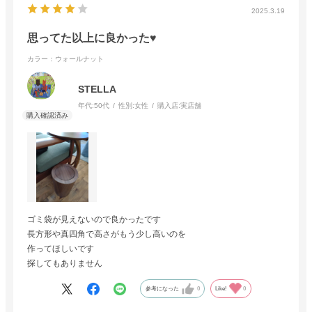
2025.3.19
思ってた以上に良かった♥️
カラー：ウォールナット
STELLA
年代:
50代
性別:
女性
購入店:
実店舗
ゴミ袋が見えないので良かったです
長方形や真四角で高さがもう少し高いのを
作ってほしいです
探してもありません
参考になった
0
Like!
0