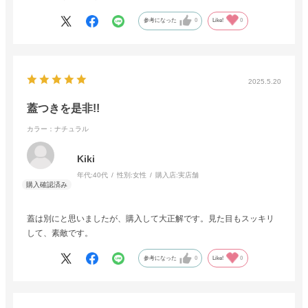
参考になった
0
Like!
0
2025.5.20
蓋つきを是非!!
カラー：ナチュラル
Kiki
年代:
40代
性別:
女性
購入店:
実店舗
蓋は別にと思いましたが、購入して大正解です。見た目もスッキリ
して、素敵です。
参考になった
0
Like!
0