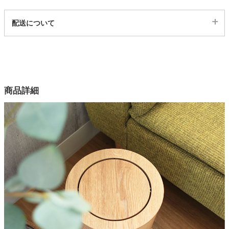
代表sku
配送について
家電・照明器具
24600006
配送について
サイズ
インテリア雑貨
幅23.8×奥行23.8(cm)
カラー
商品詳細
ガーデン
2色
素材
積層合板（タモ、ウォルナット）
タワー
原産国
中国