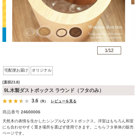
カテゴリから探す
ソファ
n
1/
12
テレビ台・リビング家具
宅配便お届け
オリジナル
ダイニングテーブル・セット
[直径23.8]
9L木製ダストボックス ラウンド（フタのみ）
3.6
（9）
レビューを見る
椅子・チェア
商品番号
24600006
天然木の表情を生かしたシンプルなダストボックス。洋室はもちろん和室
食器棚・キッチン収納
にも合わせやすく置き場所を選ばず使用できます。こちらフタ単体の販売
ページです。