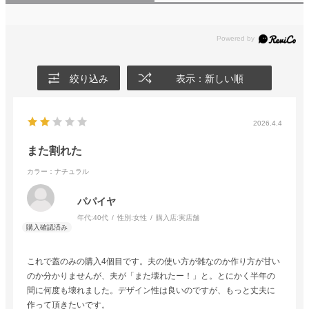
絞り込み
表示：新しい順
2026.4.4
また割れた
カラー：ナチュラル
パパイヤ
年代:
40代
性別:
女性
購入店:
実店舗
これで蓋のみの購入4個目です。夫の使い方が雑なのか作り方が甘い
のか分かりませんが、夫が「また壊れたー！」と。とにかく半年の
間に何度も壊れました。デザイン性は良いのですが、もっと丈夫に
作って頂きたいです。