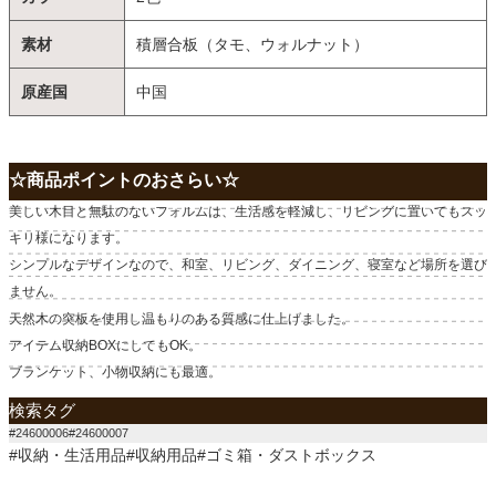
素材
積層合板（タモ、ウォルナット）
原産国
中国
☆商品ポイントのおさらい☆
美しい木目と無駄のないフォルムは、生活感を軽減し、リビングに置いてもスッ
キリ様になります。
シンプルなデザインなので、和室、リビング、ダイニング、寝室など場所を選び
ません。
天然木の突板を使用し温もりのある質感に仕上げました。
アイテム収納BOXにしてもOK。
ブランケット、小物収納にも最適。
検索タグ
#24600006#24600007
#収納・生活用品#収納用品#ゴミ箱・ダストボックス