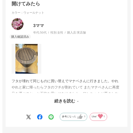
開けてみたら
カラー：ウォールナット
3ママ
年代:
50代
性別:
女性
購入店:
実店舗
フタが壊れて同じものに買い替えでマナベさんに行きました。やれ
やれと家に帰ったらフタのフチが割れていて またマナベさんに再度
足を運ぶのかーと不快な思いになりました。ワンちゃんが悪さしな
いようにこのフタは良くて気にいってます。木で出来ているものは
続きを読む
会計時に確認してもらいたいです
参考になった
0
Like!
0