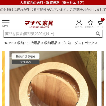
大型家具の送料・設置無料（※当社エリア）
が生じる可能性がございます。ご迷惑をおかけしまして誠に申し訳ござ
0
MENU
ログイン
お気に入り
カート
ご利用ガイド
新規会員登録
店舗一覧
閲覧履歴
HOME
収納・生活用品
収納用品
ゴミ箱・ダストボックス
よくある質問
キーワード・商品番号で探す
最短発送
冷感ラグ
冷感寝具
ワークデスク
ウィルトンラ