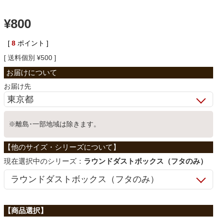
ベッド
¥
800
[
8
ポイント ]
収納家具
送料個別
¥
500
学習机
お届け先
ホームオフィス
※離島･一部地域は除きます。
こたつ
シリーズ：
ラウンドダストボックス（フタのみ）
寝具