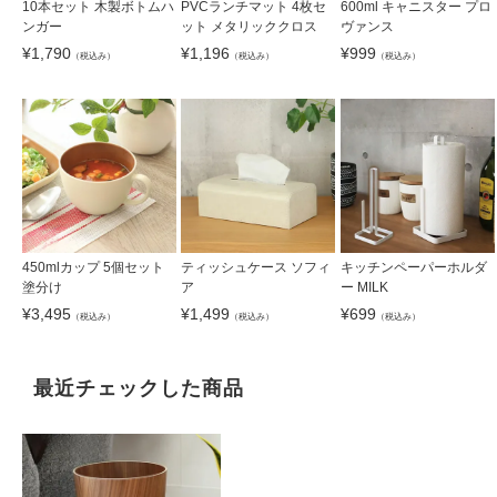
10本セット 木製ボトムハ
PVCランチマット 4枚セ
600ml キャニスター プロ
ンガー
ット メタリッククロス
ヴァンス
¥
1,790
¥
1,196
¥
999
（税込み）
（税込み）
（税込み）
450mlカップ 5個セット
ティッシュケース ソフィ
キッチンペーパーホルダ
塗分け
ア
ー MILK
¥
3,495
¥
1,499
¥
699
（税込み）
（税込み）
（税込み）
最近チェックした商品