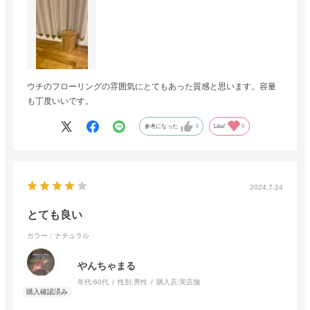
ウチのフローリングの雰囲気にとてもあった質感と思います。容量
も丁度いいです。
参考になった
0
Like!
0
2024.7.24
とても良い
カラー：ナチュラル
やんちゃまる
年代:
60代
性別:
男性
購入店:
実店舗