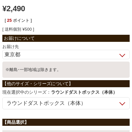
¥
2,490
ベッド
[
25
ポイント ]
送料個別
¥
500
収納家具
お届け先
学習机
※離島･一部地域は除きます。
ホームオフィス
こたつ
シリーズ：
ラウンドダストボックス（本体）
寝具