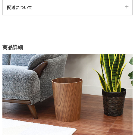
代表sku
配送について
24600003
家電・照明器具
配送について
サイズ
幅23.5×奥行23.5×高さ30(cm)
インテリア雑貨
カラー
商品詳細
2色
ガーデン
側面素材
積層合板（タモ、ウォルナット）
タワー
底面素材
強化紙
原産国
中国