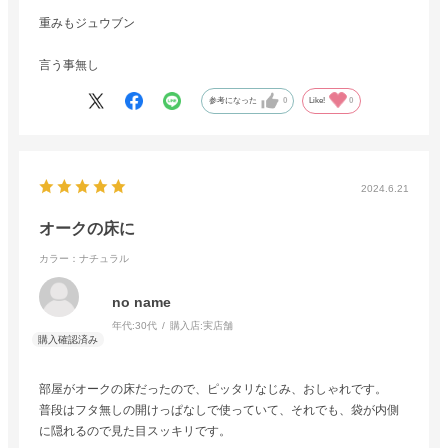
重みもジュウブン
言う事無し
参考になった
0
Like!
0
2024.6.21
オークの床に
カラー：ナチュラル
no name
年代:
30代
購入店:
実店舗
部屋がオークの床だったので、ピッタリなじみ、おしゃれです。
普段はフタ無しの開けっぱなしで使っていて、それでも、袋が内側
に隠れるので見た目スッキリです。