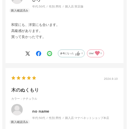
年代:
50代
性別:
男性
購入店:
実店舗
和室にも、洋室にも合います。
高級感があります。
買って良かったです。
参考になった
0
Like!
0
2024.9.10
木のぬくもり
カラー：ナチュラル
no name
年代:
50代
性別:
男性
購入店:
マナベネットショップ本店