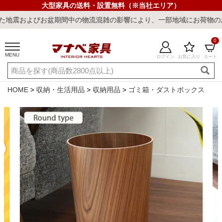
大型家具の送料・設置無料（※当社エリア）
盆期間中の物流混雑の影響により、一部地域にお荷物のお届けに遅れが
0
MENU
ログイン
お気に入り
カート
ご利用ガイド
新規会員登録
店舗一覧
閲覧履歴
HOME
収納・生活用品
収納用品
ゴミ箱・ダストボックス
よくある質問
キーワード・商品番号で探す
最短発送
冷感ラグ
冷感寝具
ワークデスク
ウィルトンラ