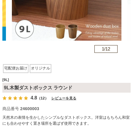
カテゴリから探す
ソファ
n
1/
12
テレビ台・リビング家具
宅配便お届け
オリジナル
ダイニングテーブル・セット
[9L]
9L木製ダストボックス ラウンド
4.8
（12）
レビューを見る
椅子・チェア
商品番号
24600003
天然木の表情を生かしたシンプルなダストボックス。洋室はもちろん和室
食器棚・キッチン収納
にも合わせやすく置き場所を選ばず使用できます。