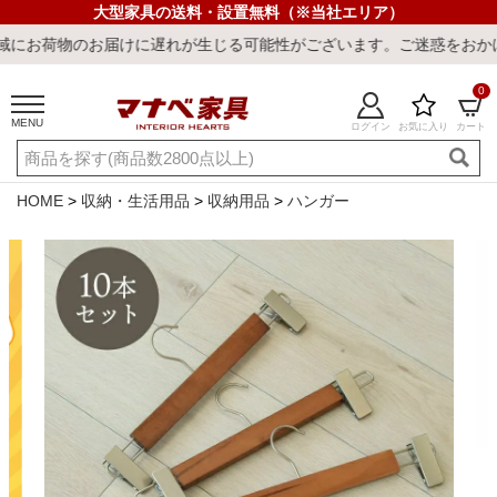
大型家具の送料・設置無料（※当社エリア）
届けに遅れが生じる可能性がございます。ご迷惑をおかけしまして誠に
0
MENU
ログイン
お気に入り
カート
ご利用ガイド
新規会員登録
店舗一覧
閲覧履歴
HOME
収納・生活用品
収納用品
ハンガー
よくある質問
キーワード・商品番号で探す
最短発送
冷感ラグ
冷感寝具
ワークデスク
ウィルトンラ