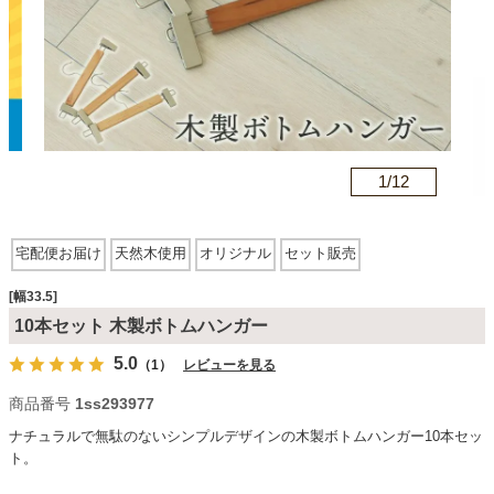
カテゴリから探す
ソファ
n
1/
12
テレビ台・リビング家具
宅配便お届け
天然木使用
オリジナル
セット販売
ダイニングテーブル・セット
[幅33.5]
10本セット 木製ボトムハンガー
5.0
（1）
レビューを見る
椅子・チェア
商品番号
1ss293977
ナチュラルで無駄のないシンプルデザインの木製ボトムハンガー10本セッ
食器棚・キッチン収納
ト。