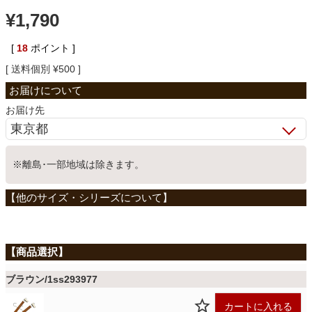
¥
1,790
ベッド
[
18
ポイント ]
送料個別
¥
500
収納家具
お届け先
学習机
※離島･一部地域は除きます。
ホームオフィス
こたつ
寝具
ブラウン/1ss293977
カートに入れる