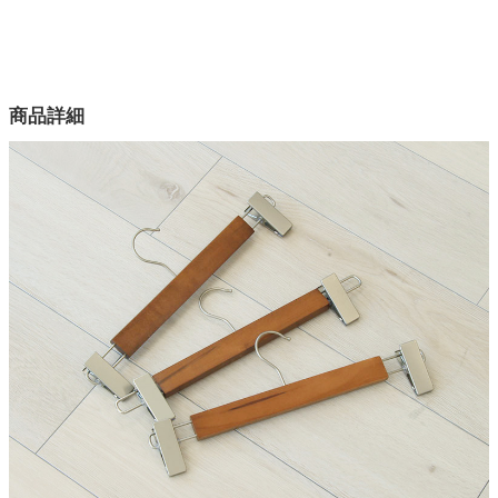
配送について
サイズ
家電・照明器具
幅33.5×奥行13.5×高さ1.2(cm)
カラー
商品詳細
2色
インテリア雑貨
素材
天然木、スチール
ガーデン
クリップ可動域
5cm
タワー
原産国
中国