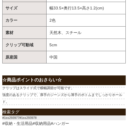
サイズ
幅33.5×奥行13.5×高さ1.2(cm)
カラー
2色
素材
天然木、スチール
クリップ可動域
5cm
原産国
中国
☆商品ポイントのおさらい☆
クリップはスライド式で横幅調節が可能です。
強度のあるクリップで、厚手のジーンズから薄手のボトムまでしっかりホール
ド。
検索タグ
#1ss293977#1ss293978
#収納・生活用品#収納用品#ハンガー