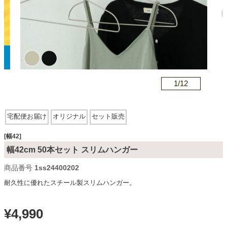
カテゴリから探す
ソファ
n
1/
12
テレビ台・リビング家具
宅配便お届け
オリジナル
セット販売
ダイニングテーブル・セット
[幅42]
幅42cm 50本セット スリムハンガー
商品番号
1ss24400202
椅子・チェア
耐久性に優れたスチール製スリムハンガー。
食器棚・キッチン収納
¥
4,990