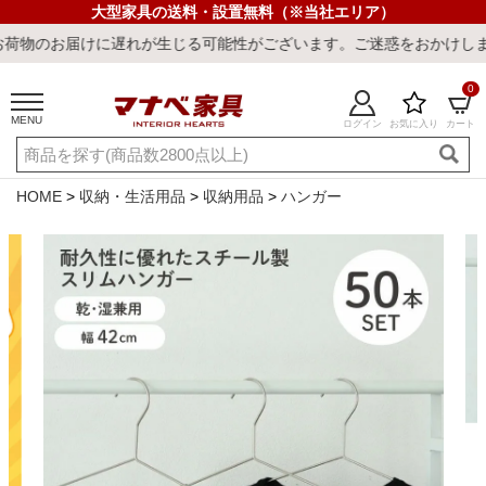
大型家具の送料・設置無料（※当社エリア）
けに遅れが生じる可能性がございます。ご迷惑をおかけしまして誠に申
0
MENU
ログイン
お気に入り
カート
ご利用ガイド
新規会員登録
店舗一覧
閲覧履歴
HOME
収納・生活用品
収納用品
ハンガー
よくある質問
キーワード・商品番号で探す
最短発送
冷感ラグ
冷感寝具
ワークデスク
ウィルトンラ