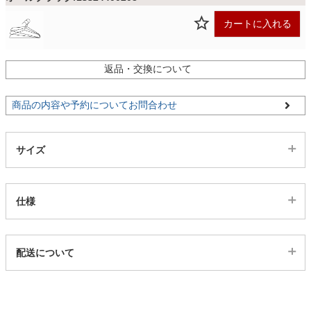
ファブリック
カートに入れる
カーテン
返品・交換について
ラグ
商品の内容や予約についてお問合わせ
マット
サイズ
収納用品
仕様
代表sku
生活用品
配送について
1ss24400202
配送について
サイズ
キッチン用品
幅42×奥行0.34×高さ21.5(cm)