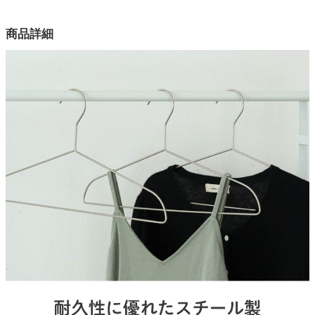
カラー
家電・照明器具
商品詳細
2色
素材
インテリア雑貨
スチール（ニッケルメッキ）
表面加工
ガーデン
ニッケルメッキ：ニッケルメッキ、ブラック：静電塗装
原産国
タワー
中国