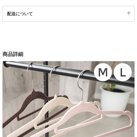
代表sku
配送について
家電・照明器具
1ss24400097
配送について
サイズ
インテリア雑貨
幅42×奥行0.5×高さ22.5(cm)
カラー
商品詳細
ガーデン
5色
本体素材
ABS樹脂、ナイロン
タワー
フック素材
スチール
Lサイズ
幅45cmｘ奥行0.5cmｘ高さ23.2(cm)
Mサイズ