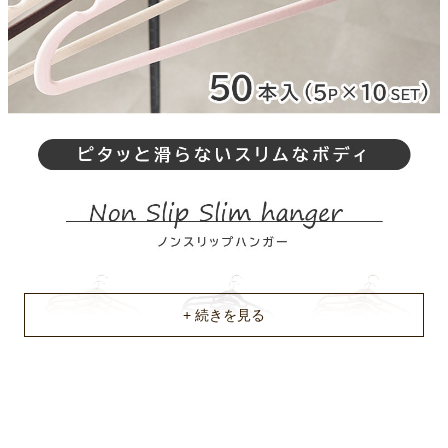
幅42cmｘ奥行0.5cmｘ高さ22.5(cm)
原産国
中国