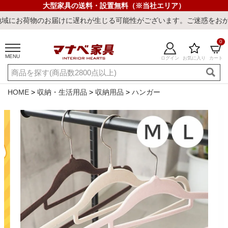
大型家具の送料・設置無料（※当社エリア）
お届けに遅れが生じる可能性がございます。ご迷惑をおかけしまして誠
0
MENU
ログイン
お気に入り
カート
ご利用ガイド
新規会員登録
店舗一覧
閲覧履歴
HOME
収納・生活用品
収納用品
ハンガー
よくある質問
キーワード・商品番号で探す
最短発送
冷感ラグ
冷感寝具
ワークデスク
ウィルトンラ