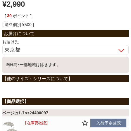
¥
2,990
ベッド
[
30
ポイント ]
送料個別
¥
500
収納家具
お届け先
学習机
※離島･一部地域は除きます。
ホームオフィス
こたつ
寝具
ベージュL/1ss24400097
在庫要確認
入荷予定確認