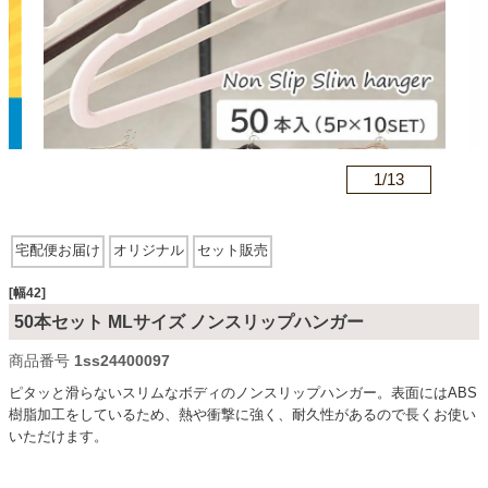
カテゴリから探す
ソファ
n
1/
13
テレビ台・リビング家具
宅配便お届け
オリジナル
セット販売
ダイニングテーブル・セット
[幅42]
50本セット MLサイズ ノンスリップハンガー
商品番号
1ss24400097
椅子・チェア
ピタッと滑らないスリムなボディのノンスリップハンガー。表面にはABS
樹脂加工をしているため、熱や衝撃に強く、耐久性があるので長くお使い
いただけます。
食器棚・キッチン収納