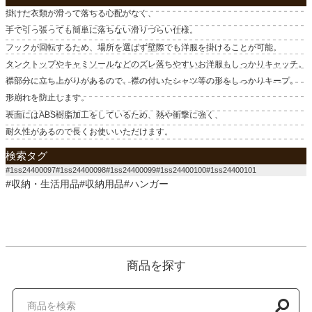
掛けた衣類が滑って落ちる心配がなく、
手で引っ張っても簡単に落ちない滑りづらい仕様。
フックが回転するため、場所を選ばず壁際でも洋服を掛けることが可能。
タンクトップやキャミソールなどのズレ落ちやすいお洋服もしっかりキャッチ。
襟部分に立ち上がりがあるので、襟の付いたシャツ等の形をしっかりキープ。
形崩れを防止します。
表面にはABS樹脂加工をしているため、熱や衝撃に強く、
耐久性があるので長くお使いいただけます。
検索タグ
#1ss24400097#1ss24400098#1ss24400099#1ss24400100#1ss24400101
#収納・生活用品#収納用品#ハンガー
商品を探す