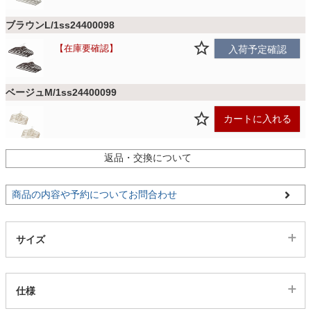
ファブリック
ブラウンL/1ss24400098
在庫要確認
入荷予定確認
カーテン
ベージュM/1ss24400099
ラグ
カートに入れる
マット
返品・交換について
ブラウンM/1ss24400100
カートに入れる
商品の内容や予約についてお問合わせ
収納用品
ピンクM/1ss24400101
サイズ
生活用品
カートに入れる
仕様
キッチン用品