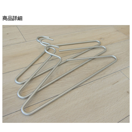
幅42×奥行0.8×高さ19.5(cm)
家電・照明器具
カラー
商品詳細
1色
素材
インテリア雑貨
アルミニウム
商品重量
ガーデン
約0.12kg
原産国
タワー
中国