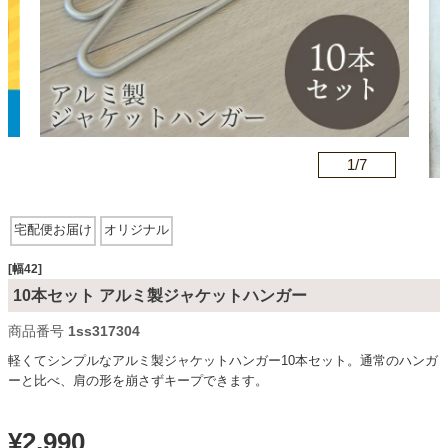
カテゴリから探す
ソファ
n
1/
7
テレビ台・リビング家具
宅配便お届け
オリジナル
ダイニングテーブル・セット
[幅42]
10本セット アルミ製ジャケットハンガー
商品番号
1ss317304
椅子・チェア
軽くてシンプルなアルミ製ジャケットハンガー10本セット。通常のハンガ
ーと比べ、肩の形を崩さずキープできます。
食器棚・キッチン収納
¥
2,990