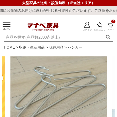
大型家具の送料・設置無料（※当社エリア）
お届けに遅れが生じる可能性がございます。ご迷惑をおかけしまして誠
0
MENU
ログイン
お気に入り
カート
ご利用ガイド
新規会員登録
店舗一覧
閲覧履歴
HOME
収納・生活用品
収納用品
ハンガー
よくある質問
キーワード・商品番号で探す
最短発送
冷感ラグ
冷感寝具
ワークデスク
ウィルトンラ