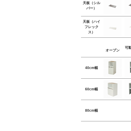
天板（シル
バー）
天板（ハイ
フレック
ス）
可
オープン
40cm幅
60cm幅
80cm幅