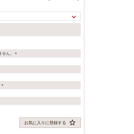
ません。
(
必
須
)
す
(
必
2/
7
須
)
お気に入りに登録する