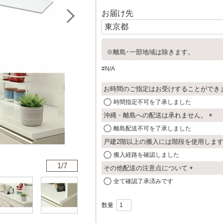
お届け先
※離島･一部地域は除きます。
#N/A
お時間のご指定はお受けすることができ
時間指定不可を了承しました
沖縄・離島への配送は承れません。
(
離島配送不可を了承しました
必
戸建2階以上の搬入には階段を使用しま
須
搬入経路を確認しました
)
1/
7
その他配送の注意点について
(
全て確認了承済みです
必
須
)