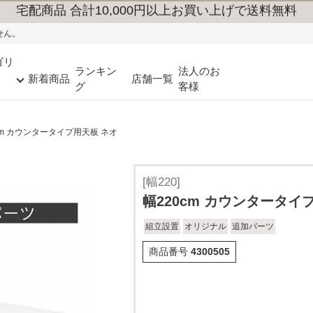
ゴリ
ランキン
法人のお
新着商品
店舗一覧
グ
客様
cm カウンタータイプ用天板 ネオ
[幅220]
幅220cm カウンタータイ
組立設置
オリジナル
追加パーツ
商品番号
4300505