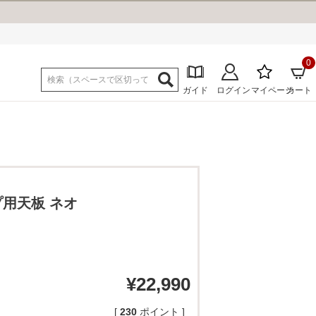
0
ガイド
ログイン
マイページ
カート
プ用天板 ネオ
¥
22,990
[
230
ポイント ]