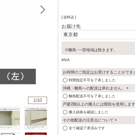
送料込
お届け先
※離島･一部地域は除きます。
#N/A
お時間のご指定はお受けすることができ
時間指定不可を了承しました
沖縄・離島への配送は承れません。
(
離島配送不可を了承しました
1/
10
必
戸建2階以上の搬入には階段を使用しま
須
搬入経路を確認しました
)
その他配送の注意点について
(
全て確認了承済みです
必