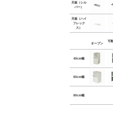
天板（シル
バー）
天板（ハイ
フレック
ス）
可
オープン
40cm幅
60cm幅
80cm幅