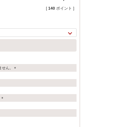
[
140
ポイント ]
ません。
(
必
須
)
2/
10
す
(
必
須
)