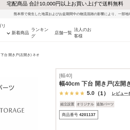
た地震およびお盆期間中の物流混雑の影響により、一部地域ではお荷物のお届けに
ゴリ
ランキン
法人のお
新着商品
店舗一覧
グ
客様
m 下台 開き戸(左開き) ネオ
[幅40]
幅40cm 下台 開き戸(左開き
5.0
（1）
レビュー
組立設置
オリジナル
追加パーツ
商品番号
4201137