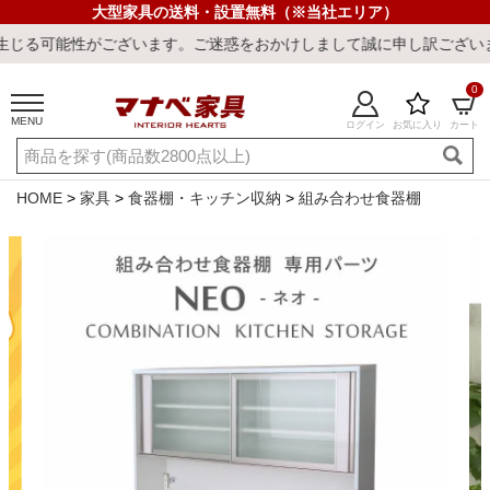
大型家具の送料・設置無料（※当社エリア）
います。ご迷惑をおかけしまして誠に申し訳ございません。
0
MENU
ログイン
お気に入り
カート
ご利用ガイド
新規会員登録
店舗一覧
閲覧履歴
HOME
家具
食器棚・キッチン収納
組み合わせ食器棚
よくある質問
キーワード・商品番号で探す
最短発送
冷感ラグ
冷感寝具
ワークデスク
ウィルトンラ