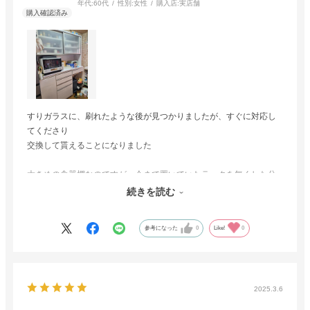
年代:
60代
性別:
女性
購入店:
実店舗
すりガラスに、刷れたような後が見つかりましたが、すぐに対応し
てくださり
交換して貰えることになりました
大きめの食器棚なのですが、今まで置いていたラックを無くした分
白でスッキリしていて
続きを読む
台所全体が明るくなりました
参考になった
0
Like!
0
2025.3.6