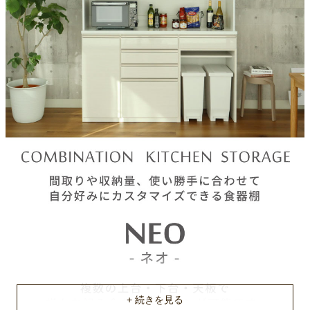
天板塗装
エナメルUV 塗装
注意
単品で使用不可能。必ず下台と合わせてご注文ください。
梱包サイズ
約162.2ｘ50ｘ116(cm)
原産国
ベトナム