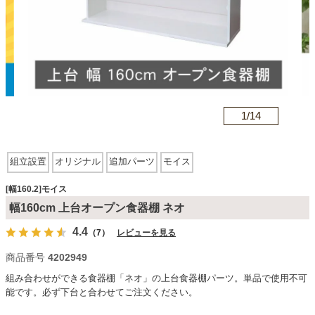
カテゴリから探す
ソファ
n
1/
14
テレビ台・リビング家具
組立設置
オリジナル
追加パーツ
モイス
ダイニングテーブル・セット
[幅160.2]モイス
幅160cm 上台オープン食器棚 ネオ
4.4
（7）
レビューを見る
椅子・チェア
商品番号
4202949
組み合わせができる食器棚「ネオ」の上台食器棚パーツ。単品で使用不可
食器棚・キッチン収納
能です。必ず下台と合わせてご注文ください。