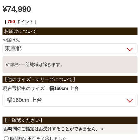
¥
74,990
ベッド
[
750
ポイント ]
収納家具
お届け先
学習机
※離島･一部地域は除きます。
ホームオフィス
サイズ：
幅160cm 上台
こたつ
寝具
お時間のご指定はお受けすることができません。
(
時間指定不可を了承しました