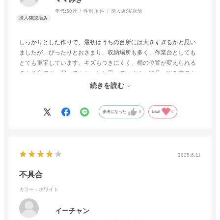
年代:
50代
性別:
女性
購入店:
実店舗
しっかりとした作りで、最初はうちの台所には大きすぎるかと思い
ましたが、ぴったりとおさまり、収納場所も多く、作業台としても
とても重宝しています。キズもつきにくく、棚の位置が変えられる
のも便利です。買ってよかったと思っています。納品、組み立てを
素早くしてくださったおかげでとても助かりました。文句なしのお
続きを読む
気に入りです。
参考になった
0
Like!
0
2025.6.11
不具合
カラー：ホワイト
イーチャン