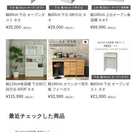
幅80cm 下台 オープンダ
幅60cm 下台 3杯引出 ネ
幅180cm 上台オープン食
スト ネオ
オ
器棚 ネオ2
¥
25,000
¥
29,000
¥
99,990
（税込み）
（税込み）
（税込み）
幅120cm食器棚 下台80三
幅160cm カウンター用天
幅60cm 下台 オープンダ
段引出 40OP ネオ
板 フォーガス
スト ネオ
¥
115,990
¥
32,990
¥
21,000
（税込み）
（税込み）
（税込み）
最近チェックした商品