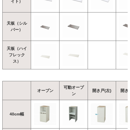
イト）
天板（シル
バー）
天板（ハイ
フレック
ス）
可動オープ
オープン
開き戸(左)
開き戸
ン
40cm幅