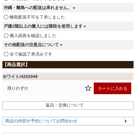
ファブリック
必
沖縄・離島への配送は承れません。
須
(
離島配送不可を了承しました
)
カーテン
必
戸建2階以上の搬入には階段を使用します
須
(
搬入経路を確認しました
)
必
ラグ
その他配送の注意点について
須
(
全て確認了承済みです
)
必
マット
須
)
ホワイト/4202949
収納用品
残りわずか
カートに入れる
返品・交換について
生活用品
商品の内容や予約についてお問合わせ
キッチン用品