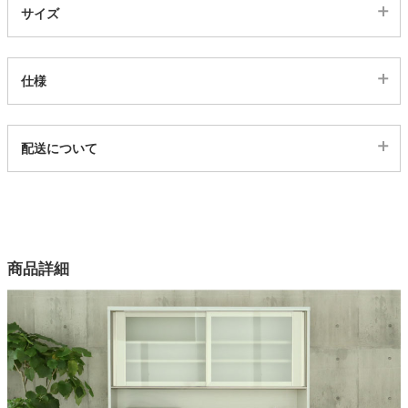
サイズ
家電・照明器具
仕様
インテリア雑貨
代表sku
配送について
4202949
ガーデン
配送について
サイズ
幅160.2×奥行48×高さ114(cm)
タワー
カラー
商品詳細
1色
機能1
可動棚、アルミレール、モイス
機能2
強化ガラス、飛散防止フィルム、2口コンセント