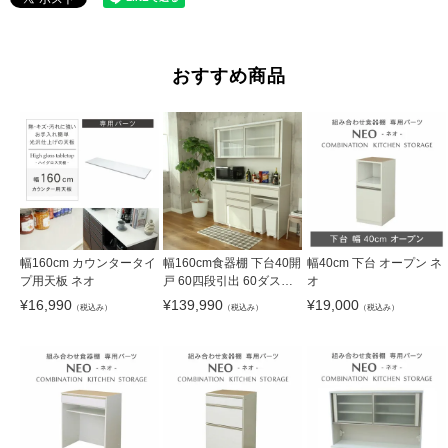
おすすめ商品
幅160cm カウンタータイ
幅160cm食器棚 下台40開
幅40cm 下台 オープン ネ
プ用天板 ネオ
戸 60四段引出 60ダスト
オ
ネオ
¥
16,990
¥
139,990
¥
19,000
（税込み）
（税込み）
（税込み）