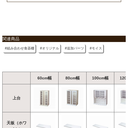
不要家具のお引き取りに関して
関連商品
組み合わせ食器棚
オリジナル
追加パーツ
モイス
60cm幅
80cm幅
100cm幅
120
上台
天板（ホワ