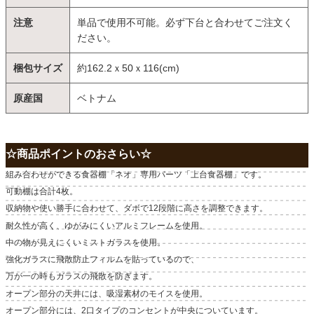
注意
単品で使用不可能。必ず下台と合わせてご注文く
ださい。
梱包サイズ
約162.2ｘ50ｘ116(cm)
原産国
ベトナム
☆商品ポイントのおさらい☆
組み合わせができる食器棚「ネオ」専用パーツ「上台食器棚」です。
可動棚は合計4枚。
収納物や使い勝手に合わせて、ダボで12段階に高さを調整できます。
耐久性が高く、ゆがみにくいアルミフレームを使用。
中の物が見えにくいミストガラスを使用。
強化ガラスに飛散防止フィルムを貼っているので、
万が一の時もガラスの飛散を防ぎます。
オープン部分の天井には、吸湿素材のモイスを使用。
オープン部分には、2口タイプのコンセントが中央についています。