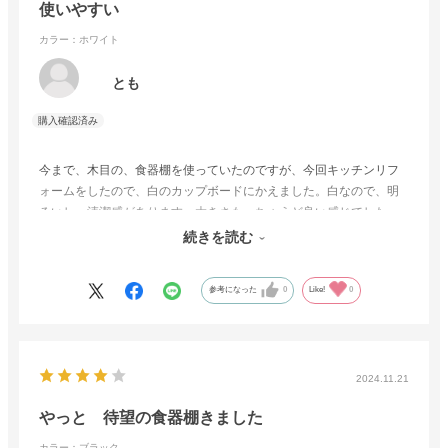
使いやすい
カラー：ホワイト
とも
今まで、木目の、食器棚を使っていたのですが、今回キッチンリフ
ォームをしたので、白のカップボードにかえました。白なので、明
るいし、清潔感があります。大きさも、ちょうど良い感じでした。
ありがとうございました。長く使うものなので、大事に使っていき
続きを読む
たいです。
参考になった
0
Like!
0
2024.11.21
やっと 待望の食器棚きました
カラー：ブラック