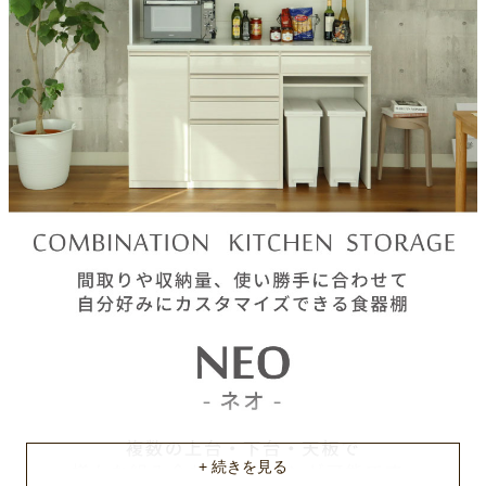
梱包サイズ
約42ｘ50ｘ94.3(cm)
原産国
ベトナム