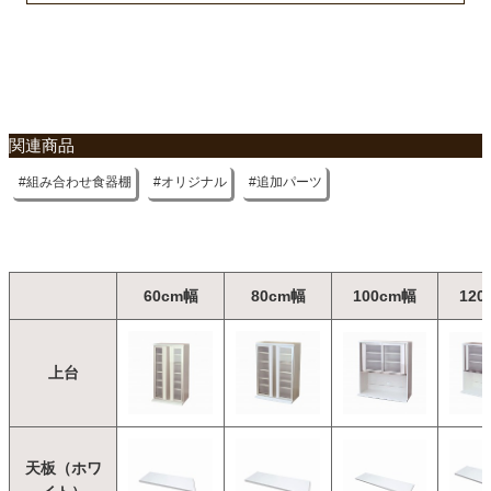
不要家具のお引き取りに関して
関連商品
組み合わせ食器棚
オリジナル
追加パーツ
60cm幅
80cm幅
100cm幅
120
上台
天板（ホワ