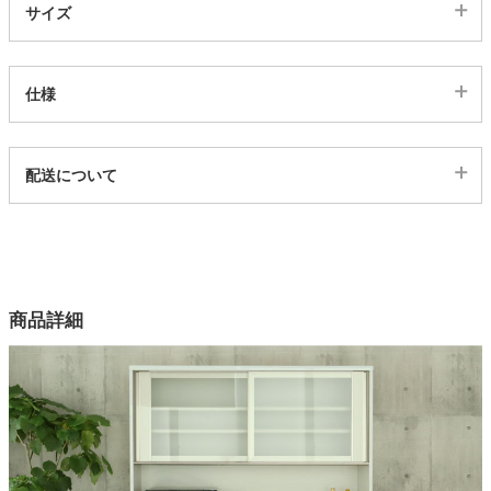
サイズ
家電・照明器具
仕様
インテリア雑貨
代表sku
配送について
4201138
ガーデン
配送について
サイズ
幅40×奥行48×高さ92.3(cm)
タワー
カラー
商品詳細
1色
機能
可動棚、マグネットキャッチ
注意
単品で使用不可能。必ず上台、天板と合わせてご注文ください。