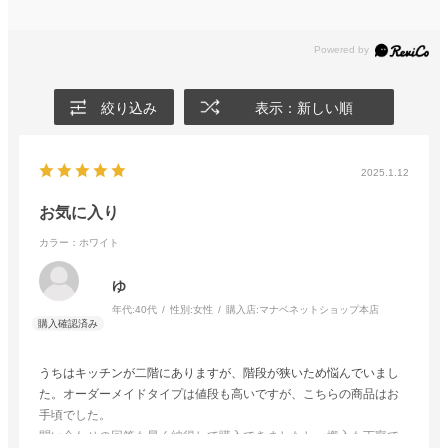
絞り込み
表示：新しい順
2025.1.12
お気に入り
カラー：ホワイト
ゆ
年代:
40代
性別:
女性
購入店:
マナベネットショップ本店
うちはキッチンが二階にありますが、階段が狭いため悩んでいまし
た。オーダーメイドタイプは値段も高いですが、こちらの商品はお
手頃でした。
問い合わせの回答も早く納得して購入できましたし、搬入も丁寧で