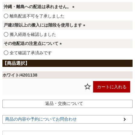
ファブリック
必
沖縄・離島への配送は承れません。
須
(
離島配送不可を了承しました
)
カーテン
必
戸建2階以上の搬入には階段を使用します
須
(
搬入経路を確認しました
)
必
ラグ
その他配送の注意点について
須
(
全て確認了承済みです
)
必
マット
須
)
ホワイト/4201138
収納用品
カートに入れる
返品・交換について
生活用品
商品の内容や予約についてお問合わせ
キッチン用品