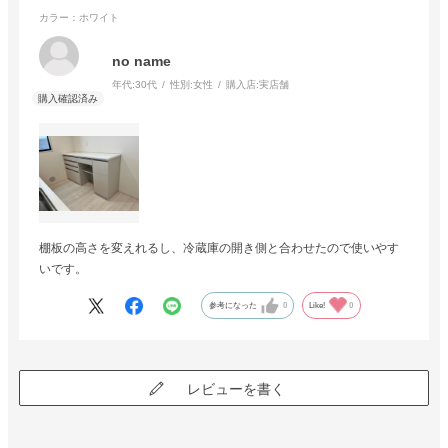
カラー：ホワイト
no name
年代:
30代
性別:
女性
購入店:
実店舗
棚板の高さを変えれるし、冷蔵庫の開き側と合わせたので使いやす
いです。
参考になった
0
Like!
0
レビューを書く