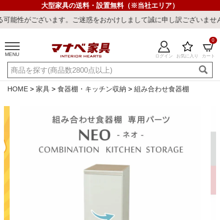
大型家具の送料・設置無料（※当社エリア）
ます。ご迷惑をおかけしまして誠に申し訳ございません。
0
MENU
ログイン
お気に入り
カート
ご利用ガイド
新規会員登録
店舗一覧
閲覧履歴
HOME
家具
食器棚・キッチン収納
組み合わせ食器棚
よくある質問
キーワード・商品番号で探す
最短発送
冷感ラグ
冷感寝具
ワークデスク
ウィルトンラ