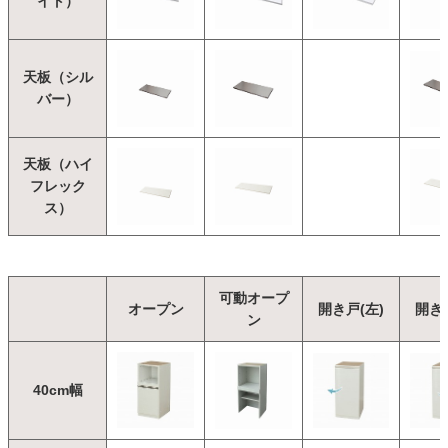
イト）
天板（シル
バー）
天板（ハイ
フレック
ス）
可動オープ
オープン
開き戸(左)
開き戸
ン
40cm幅