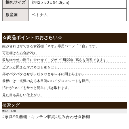
梱包サイズ
約42ｘ50ｘ94.3(cm)
原産国
ベトナム
☆商品ポイントのおさらい☆
組み合わせができる食器棚「ネオ」専用パーツ「下台」です。
可動棚は左右合計2枚。
収納物や使い勝手に合わせて、ダボで15段階に高さを調整できます。
ピタッと閉まるマグネットキャッチ。
扉がパタパタとせず、ピタッとキレイに閉まります。
前板には、光沢のある木目調のハイグロスシートを採用。
汚れがついてもサッと簡単に拭き取れます。
見た目も美しい仕上がり。
検索タグ
#4201138
#家具#食器棚・キッチン収納#組み合わせ食器棚