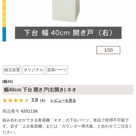
カテゴリから探す
ソファ
n
1/
10
テレビ台・リビング家具
組立設置
オリジナル
追加パーツ
ダイニングテーブル・セット
[幅40]
幅40cm 下台 開き戸(右開き) ネオ
3.8
（4）
レビューを見る
椅子・チェア
商品番号
4201138
組み合わせができる食器棚「ネオ」の下台パーツ。単品で使用不可能で
食器棚・キッチン収納
す。必ず「上台食器棚」または「カウンター用天板」と合わせてご注文く
ださい。