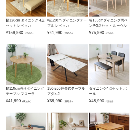
幅120cm ダイニング 4点
幅120cm ダイニングテー
幅135cmダイニング両ベ
セット レベッカ
ブル レベッカ
ンチ3点セット ルーヴル
¥
159,980
¥
41,990
¥
75,990
（税込み）
（税込み）
（税込み）
幅110cm円形ダイニング
150-200伸長式テーブル
ダイニング4点セット ポ
テーブル フローラ
アダム2
ール
¥
41,990
¥
69,990
¥
48,990
（税込み）
（税込み）
（税込み）