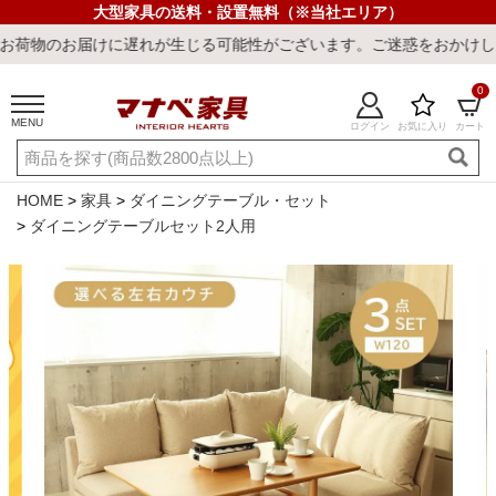
大型家具の送料・設置無料（※当社エリア）
れが生じる可能性がございます。ご迷惑をおかけしまして誠に申し訳ご
0
MENU
ログイン
お気に入り
カート
ご利用ガイド
新規会員登録
店舗一覧
閲覧履歴
HOME
家具
ダイニングテーブル・セット
ダイニングテーブルセット2人用
よくある質問
キーワード・商品番号で探す
最短発送
冷感ラグ
冷感寝具
ワークデスク
ウィルトンラ