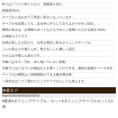
作りはソファと同じだから、強度面も安心。
座面高45cm。
テーブルと合わせて丁度良い高さになっています。
テーブルを設置しても、足を外にずらして立ち上がりやすい設計。
脚部の高さは、お掃除ロボットなども十分にご使用いただける高さ15cm。
お掃除もラクラク。
自然の美しさが広がり、日常を贅沢に彩るダイニングテーブル。
ニレの温もりが感じられ、角を丸くした優しい設計。
小さなお子様にも安心です。
天板にはキズ・汚れ・水に強いウレタン塗装。
天板下にはリモコンや雑誌などを置くことのできる、便利な収納スペース付き。
テーブルの脚部は二段階調節ができる継ぎ脚仕様。
一段外せばソファ用のリビングテーブルとしても使えます。
検索タグ
#3ds03200366#3ds03200367
#家具#ダイニングテーブル・セット#ダイニングテーブルセット2人
用