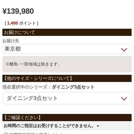
¥
139,980
ベッド
[
1,400
ポイント ]
収納家具
お届け先
学習机
※離島･一部地域は除きます。
ホームオフィス
シリーズ：
ダイニング3点セット
こたつ
寝具
お時間のご指定はお受けすることができません。