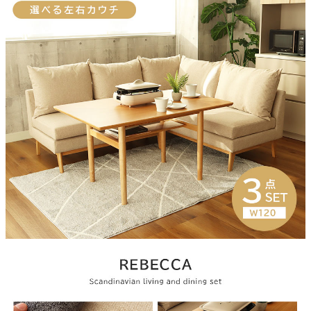
テーブルサイズ
幅120×奥行78×高さ65.5(cm)
2人用ソファサイズ
幅119.5×奥行45×高さ44(cm)
カウチソファサイズ
幅158×奥行70×高さ66ｘ座面高45(cm)
テーブル天板
ニレ無垢材
テーブル天板塗装
ウレタン塗装
テーブル脚
天然木
テーブル継脚
高さ2段階調整可能