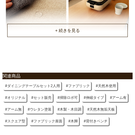
ソファ脚
天然木
ソファ張地
ポリエステル
梱包サイズ
不要家具のお引き取りに関して
約120ｘ44ｘ42/120ｘ70ｘ82/160ｘ74ｘ71(cm)
梱包重量
関連商品
約16/24/36kg
ダイニングテーブルセット2人用
ファブリック
天然木使用
商品重量
約13/20/31kg
オリジナル
セット販売
掃除ロボ可
伸縮タイプ
アーム有
原産国
アーム無
ウレタン塗装
木製・木目調
天然木無垢天板
中国
スクエア型
ファブリック座面
木脚
背付きベンチ