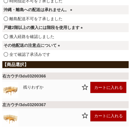
(
時間指定不可を了承しました
ファブリック
必
沖縄・離島への配送は承れません。
須
(
離島配送不可を了承しました
)
カーテン
必
戸建2階以上の搬入には階段を使用します
須
(
搬入経路を確認しました
)
ラグ
必
その他配送の注意点について
須
(
全て確認了承済みです
)
必
マット
須
)
右カウチ/3ds03200366
収納用品
残りわずか
カートに入れる
生活用品
左カウチ/3ds03200367
カートに入れる
キッチン用品