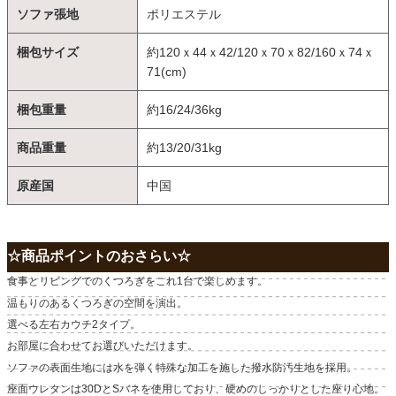
ソファ張地
ポリエステル
梱包サイズ
約120ｘ44ｘ42/120ｘ70ｘ82/160ｘ74ｘ
71(cm)
梱包重量
約16/24/36kg
商品重量
約13/20/31kg
原産国
中国
☆商品ポイントのおさらい☆
食事とリビングでのくつろぎをこれ1台で楽しめます。
温もりのあるくつろぎの空間を演出。
選べる左右カウチ2タイプ。
お部屋に合わせてお選びいただけます。
ソファの表面生地には水を弾く特殊な加工を施した撥水防汚生地を採用。
座面ウレタンは30DとSバネを使用しており、硬めのしっかりとした座り心地。