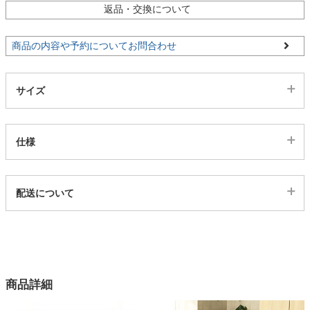
返品・交換について
家電・照明器具
商品の内容や予約についてお問合わせ
インテリア雑貨
サイズ
ガーデン
仕様
タワー
代表sku
配送について
3ds03200366
配送について
サイズ
幅120×奥行78×高さ65.5(cm)
カラー
商品詳細
2色