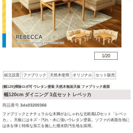
カテゴリから探す
ソファ
n
1/
20
テレビ台・リビング家具
組立設置
ファブリック
天然木使用
オリジナル
セット販売
ダイニングテーブル・セット
掃除ロボ可
伸縮タイプ
アーム有
アーム無
ウレタン塗装
[幅120]掃除ロボ可 ウレタン塗装 天然木無垢天板 ファブリック座面
木製・木目調
天然木無垢天板
スクエア型
ファブリック座面
木脚
幅120cm ダイニング 3点セット レベッカ
椅子・チェア
背付きベンチ
商品番号
3ds03200366
ファブリックとナチュラルな木脚がおしゃれな北欧風LDセット「レベッ
カ」。天板にはキズ・汚れ・水に強いウレタン塗装。ソファの表面生地に
食器棚・キッチン収納
は水を弾く特殊な加工を施した撥水防汚生地を採用。