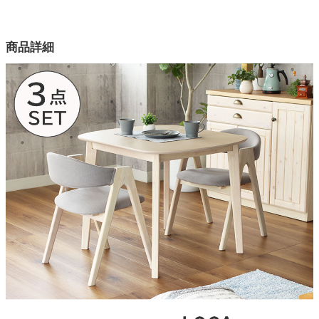
幅90×奥行80×高さ72(cm)
カラー
商品詳細
3色
テーブル天板素材
オーク突板
テーブル天板塗装
ラッカー塗装
チェア座面
ファブリック
テーブル・チェア脚部素材
天然木
チェアサイズ
幅50×奥行52×高さ70ｘ座面高44(cm)
梱包サイズ