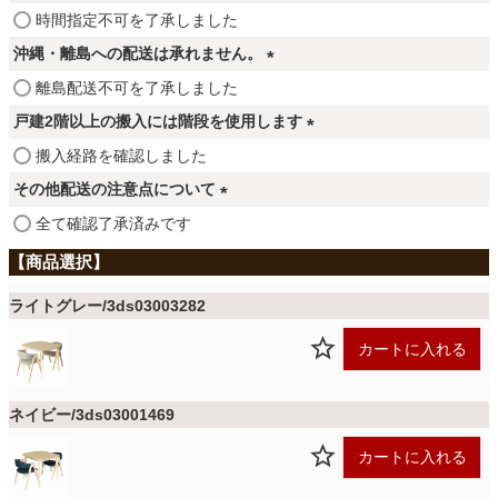
ファブリック
(
時間指定不可を了承しました
必
沖縄・離島への配送は承れません。
須
カーテン
(
離島配送不可を了承しました
)
必
戸建2階以上の搬入には階段を使用します
須
(
搬入経路を確認しました
ラグ
)
必
その他配送の注意点について
須
(
全て確認了承済みです
)
マット
必
須
)
ライトグレー/3ds03003282
収納用品
カートに入れる
生活用品
ネイビー/3ds03001469
カートに入れる
キッチン用品