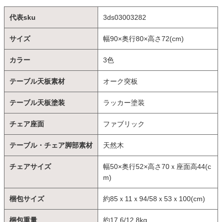
代表sku
3ds03003282
サイズ
幅90×奥行80×高さ72(cm)
カラー
3色
テーブル天板素材
オーク突板
テーブル天板塗装
ラッカー塗装
チェア座面
ファブリック
テーブル・チェア脚部素材
天然木
チェアサイズ
幅50×奥行52×高さ70ｘ座面高44(c
m)
梱包サイズ
約85ｘ11ｘ94/58ｘ53ｘ100(cm)
梱包重量
約17.6/12.8kg