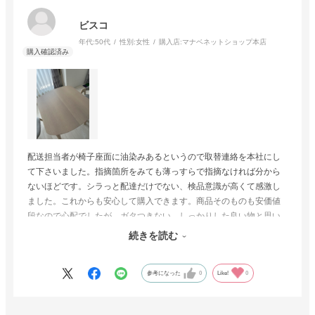
ビスコ
年代:
50代
性別:
女性
購入店:
マナベネットショップ本店
配送担当者が椅子座面に油染みあるというので取替連絡を本社にし
て下さいました。指摘箇所をみても薄っすらで指摘なければ分から
ないほどです。シラっと配達だけでない、検品意識が高くて感激し
ました。これからも安心して購入できます。商品そのものも安価値
段なので心配でしたが、ガタつきない、しっかりした良い物と思い
ます。あえて難点言えば、テーブル合板張りが一定してない、同じ
続きを読む
ホワイトでも中心で色が違ってるのが…です。でもお値段と対応良
さで相殺できる気持ちです。
参考になった
0
Like!
0