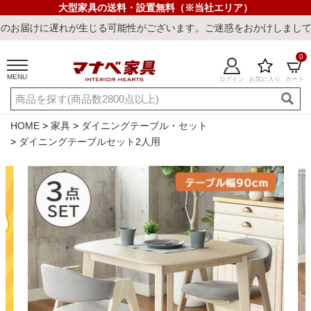
大型家具の送料・設置無料（※当社エリア）
じる可能性がございます。ご迷惑をおかけしまして誠に申し訳ございま
0
MENU
ログイン
お気に入り
カート
ご利用ガイド
新規会員登録
店舗一覧
閲覧履歴
HOME
家具
ダイニングテーブル・セット
ダイニングテーブルセット2人用
よくある質問
キーワード・商品番号で探す
最短発送
冷感ラグ
冷感寝具
ワークデスク
ウィルトンラ