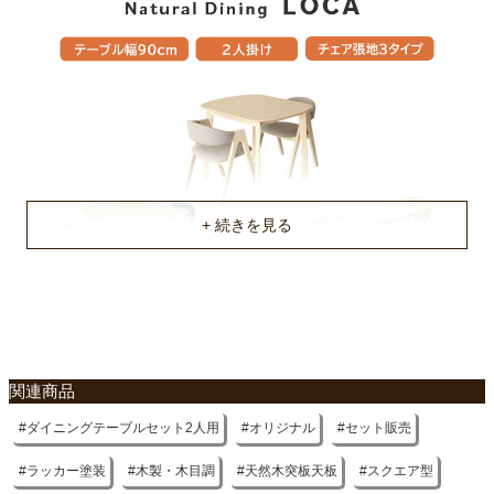
約85ｘ11ｘ94/58ｘ53ｘ100(cm)
梱包重量
約17.6/12.8kg
商品重量
約16/5.2/5.2kg
原産国
ベトナム
不要家具のお引き取りに関して
関連商品
ダイニングテーブルセット2人用
オリジナル
セット販売
ラッカー塗装
木製・木目調
天然木突板天板
スクエア型