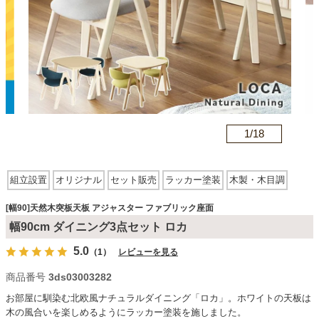
カテゴリから探す
ソファ
n
1/
18
テレビ台・リビング家具
組立設置
オリジナル
セット販売
ラッカー塗装
木製・木目調
ダイニングテーブル・セット
天然木突板天板
スクエア型
アジャスター有
ファブリック座面
[幅90]天然木突板天板 アジャスター ファブリック座面
木脚
幅90cm ダイニング3点セット ロカ
椅子・チェア
5.0
（1）
レビューを見る
商品番号
3ds03003282
食器棚・キッチン収納
お部屋に馴染む北欧風ナチュラルダイニング「ロカ」。ホワイトの天板は
木の風合いを楽しめるようにラッカー塗装を施しました。