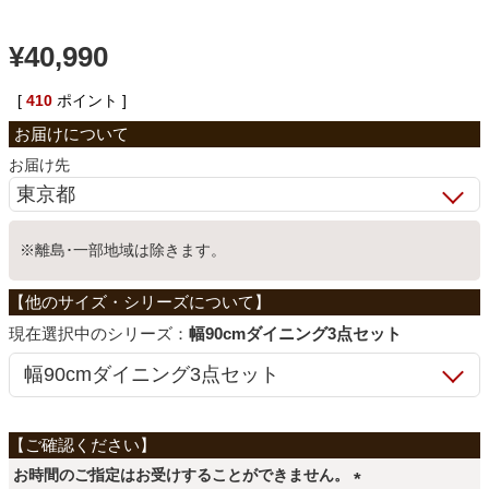
ベッド
¥
40,990
[
410
ポイント ]
収納家具
お届け先
学習机
※離島･一部地域は除きます。
ホームオフィス
シリーズ：
幅90cmダイニング3点セット
こたつ
寝具
お時間のご指定はお受けすることができません。