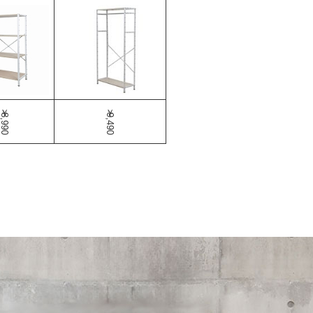
￥8,990
￥9,490