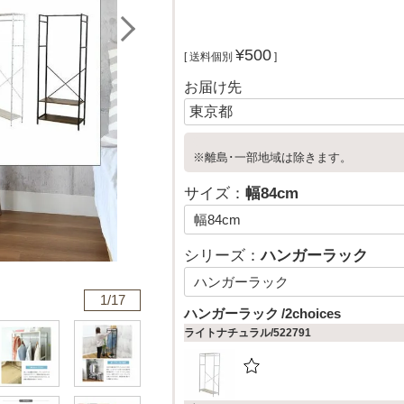
¥
500
送料個別
お届け先
※離島･一部地域は除きます。
サイズ：
幅84cm
シリーズ：
ハンガーラック
1/
17
ハンガーラック
2choices
ライトナチュラル/522791