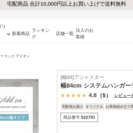
ゴリ
ランキン
法人のお
新着商品
店舗一覧
グ
客様
ガーラック アドオン
[幅84]アジャスター
幅84cm システムハンガー
4.8
（5）
レビュー
宅配便お届け
オリジナル
お客様組み立て
商品番号
522791