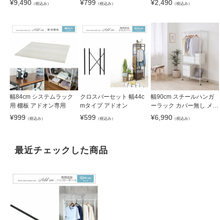
¥
9,490
¥
799
¥
2,490
（税込み）
（税込み）
（税込み）
幅84cm システムラック
クロスバーセット 幅44c
幅90cm スチールハンガ
用 棚板 アドオン専用
mタイプ アドオン
ーラック カバー無し メル
ト
¥
999
¥
599
¥
6,990
（税込み）
（税込み）
（税込み）
最近チェックした商品