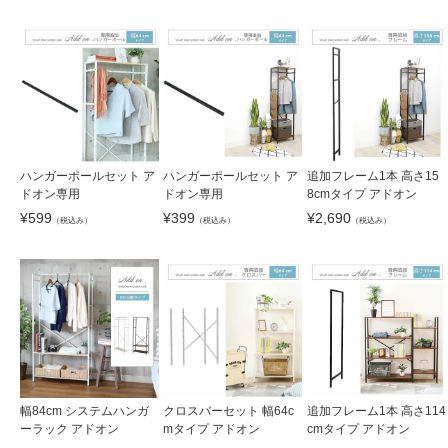
ハンガーポールセット ア
ハンガーポールセット ア
追加フレーム1本 高さ15
ドオン専用
ドオン専用
8cmタイプ アドオン
¥
599
¥
399
¥
2,690
（税込み）
（税込み）
（税込み）
幅84cm システムハンガ
クロスバーセット 幅64c
追加フレーム1本 高さ114
ーラック アドオン
mタイプ アドオン
cmタイプ アドオン