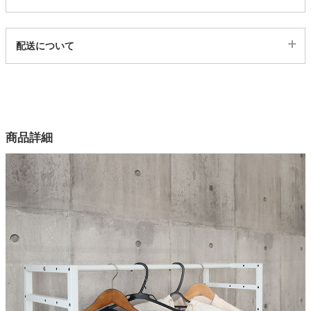
家電・照明器具
代表sku
配送について
522805
配送について
インテリア雑貨
サイズ
幅80×奥行2×高さ2(cm)
カラー
ガーデン
商品詳細
2色
原産国
タワー
中国