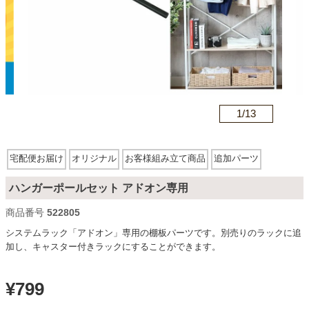
カテゴリから探す
ソファ
n
1/
13
テレビ台・リビング家具
宅配便お届け
オリジナル
お客様組み立て商品
追加パーツ
ダイニングテーブル・セット
ハンガーポールセット アドオン専用
商品番号
522805
システムラック「アドオン」専用の棚板パーツです。別売りのラックに追
椅子・チェア
加し、キャスター付きラックにすることができます。
食器棚・キッチン収納
¥
799