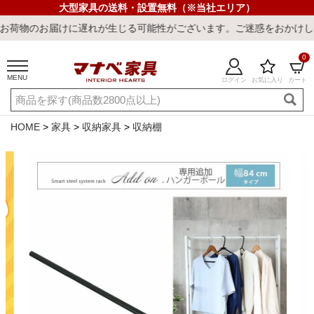
大型家具の送料・設置無料（※当社エリア）
届けに遅れが生じる可能性がございます。ご迷惑をおかけしまして誠に
0
MENU
ログイン
お気に入り
カート
ご利用ガイド
新規会員登録
店舗一覧
閲覧履歴
HOME
家具
収納家具
収納棚
よくある質問
キーワード・商品番号で探す
最短発送
冷感ラグ
冷感寝具
ワークデスク
ウィルトンラ