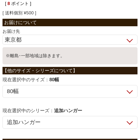
[
8
ポイント ]
ベッド
送料個別
¥
500
お届け先
収納家具
学習机
※離島･一部地域は除きます。
ホームオフィス
サイズ：
80幅
こたつ
シリーズ：
追加ハンガー
寝具