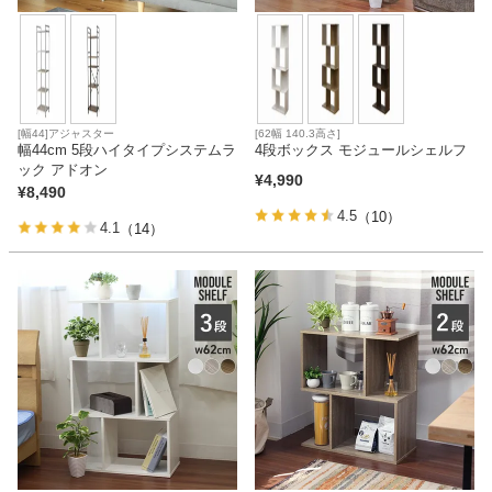
[幅44]アジャスター
[62幅 140.3高さ]
幅44cm 5段ハイタイプシステムラ
4段ボックス モジュールシェルフ
ック アドオン
¥
4,990
¥
8,490
4.5
（10）
4.1
（14）