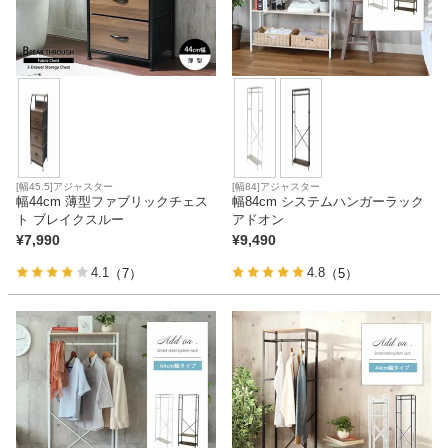
[幅45.5]アジャスター
[幅84]アジャスター
幅44cm 薄型ファブリックチェス
幅84cm システムハンガーラック
ト ブレイクスルー
アドオン
¥
7,990
¥
9,490
4.1
4.8
（7）
（5）