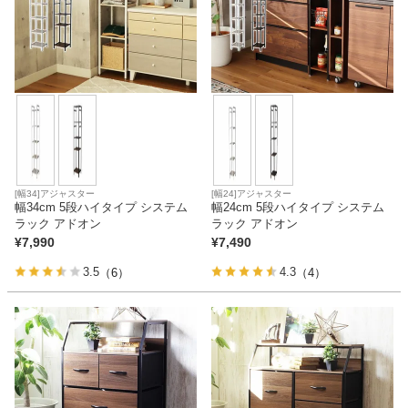
家電・照明器具
インテリア雑貨
ガーデン
[幅34]アジャスター
[幅24]アジャスター
幅34cm 5段ハイタイプ システム
幅24cm 5段ハイタイプ システム
ラック アドオン
ラック アドオン
タワー
¥
7,990
¥
7,490
3.5
4.3
（6）
（4）