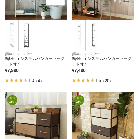
[幅64]アジャスター
[幅44]アジャスター
幅64cm システムハンガーラック
幅44cm システムハンガーラック
アドオン
アドオン
¥
7,990
¥
7,490
4.0
4.5
（4）
（20）