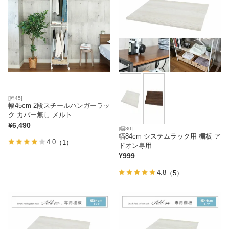
カテゴリから探す
ソファ
[幅45]
テレビ台・リビング家具
幅45cm 2段スチールハンガーラッ
ク カバー無し メルト
¥
6,490
[幅80]
幅84cm システムラック用 棚板 ア
ダイニングテーブル・セット
4.0
（1）
ドオン専用
¥
999
4.8
（5）
椅子・チェア
食器棚・キッチン収納