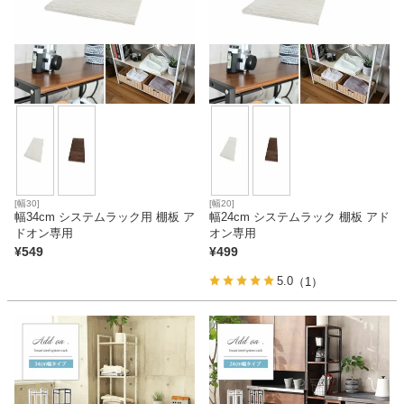
ファブリック
カーテン
ラグ
マット
[幅30]
[幅20]
幅34cm システムラック用 棚板 ア
幅24cm システムラック 棚板 アド
ドオン専用
オン専用
¥
549
¥
499
収納用品
5.0
（1）
生活用品
キッチン用品