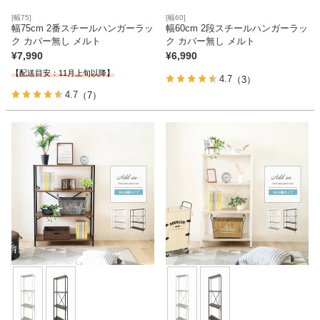
[幅75]
[幅60]
幅75cm 2番スチールハンガーラッ
幅60cm 2段スチールハンガーラッ
ク カバー無し メルト
ク カバー無し メルト
¥
7,990
¥
6,990
【配送目安：11月上旬以降】
4.7
（3）
4.7
（7）