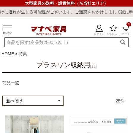
大型家具の送料・設置無料（※当社エリア）
可能性がございます。ご迷惑をおかけしまして誠に申し訳ございません
0
MENU
ログイン
お気に入り
カート
ご利用ガイド
新規会員登録
店舗一覧
閲覧履歴
HOME
特集
よくある質問
プラスワン収納用品
キーワード・商品番号で探す
商品一覧
28
最短発送
冷感ラグ
冷感寝具
ワークデスク
ウィルトンラ