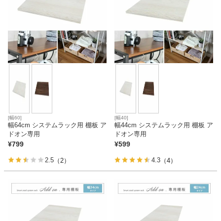
ベッド
収納家具
学習机
[幅60]
[幅40]
ホームオフィス
幅64cm システムラック用 棚板 ア
幅44cm システムラック用 棚板 ア
ドオン専用
ドオン専用
¥
799
¥
599
こたつ
2.5
4.3
（2）
（4）
寝具