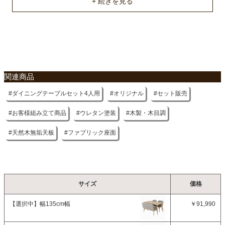
約113.8cm/129.5cm
短辺脚間（上部/下部）
約52cm/67.5cm
梱包サイズ
関連商品
約140x84x11/60x62x50(2個)/51x113x53(cm)
ダイニングテーブルセット4人用
オリジナル
セット販売
原産国
ベトナム
お客様組み立て商品
ウレタン塗装
木製・木目調
天然木無垢天板
ファブリック座面
サイズ
価格
【選択中】
幅135cm幅
￥91,990