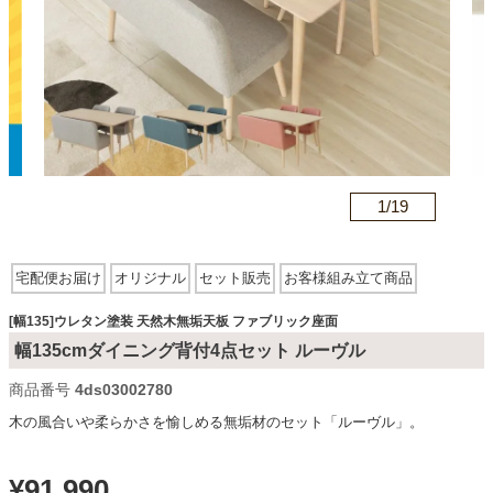
カテゴリから探す
ソファ
n
1/
19
テレビ台・リビング家具
宅配便お届け
オリジナル
セット販売
お客様組み立て商品
ダイニングテーブル・セット
ウレタン塗装
木製・木目調
天然木無垢天板
ファブリック座面
[幅135]ウレタン塗装 天然木無垢天板 ファブリック座面
幅135cmダイニング背付4点セット ルーヴル
椅子・チェア
商品番号
4ds03002780
木の風合いや柔らかさを愉しめる無垢材のセット「ルーヴル」。
食器棚・キッチン収納
¥
91,990