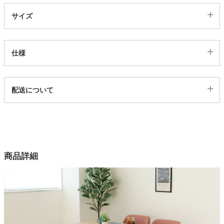
サイズ
家電・照明器具
仕様
インテリア雑貨
代表sku
配送について
ガーデン
4ds03002780
配送について
サイズ
タワー
幅135×奥行80×高さ72(cm)
カラー
商品詳細
3色
チェアサイズ
幅56×奥行56.5×高さ80.3×座面高44(cm)
ベンチサイズ