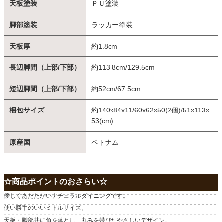
天板塗装
ＰＵ塗装
脚部塗装
ラッカー塗装
天板厚
約1.8cm
長辺脚間（上部/下部）
約113.8cm/129.5cm
短辺脚間（上部/下部）
約52cm/67.5cm
梱包サイズ
約140x84x11/60x62x50(2個)/51x113x
53(cm)
原産国
ベトナム
☆商品ポイントのおさらい☆
優しくあたたかいナチュラルダイニングです。
使い勝手のいいミドルサイズ。
天板・脚部共に角を落とし、丸みを帯びたやさしいデザイン。