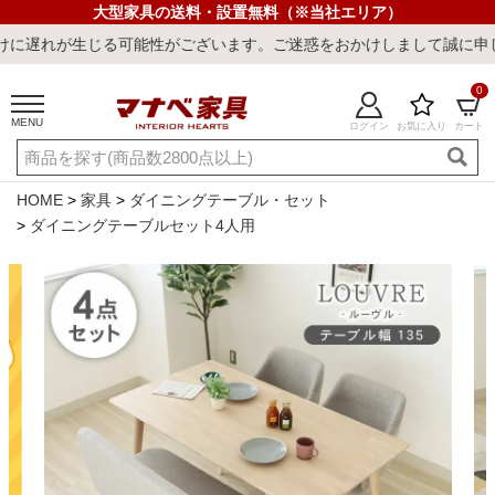
大型家具の送料・設置無料（※当社エリア）
る可能性がございます。ご迷惑をおかけしまして誠に申し訳ございませ
0
MENU
ログイン
お気に入り
カート
ご利用ガイド
新規会員登録
店舗一覧
閲覧履歴
HOME
家具
ダイニングテーブル・セット
ダイニングテーブルセット4人用
よくある質問
キーワード・商品番号で探す
最短発送
冷感ラグ
冷感寝具
ワークデスク
ウィルトンラ