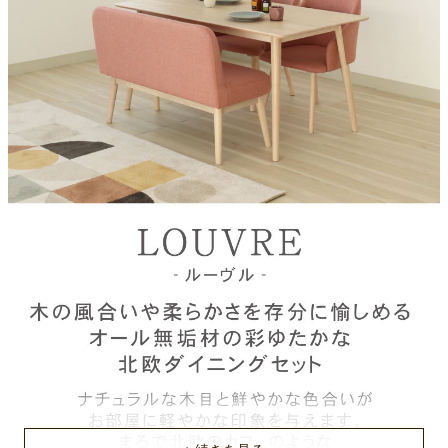
幅110×奥行53.5×高さ77×座面高44(cm)
天板素材
ラバーウッド無垢材
脚部素材
ラバーウッド無垢材
チェア座面・背面
ファブリック
天板塗装
ＰＵ塗装
脚部塗装
ラッカー塗装
天板厚
約1.8cm
長辺脚間（上部/下部）