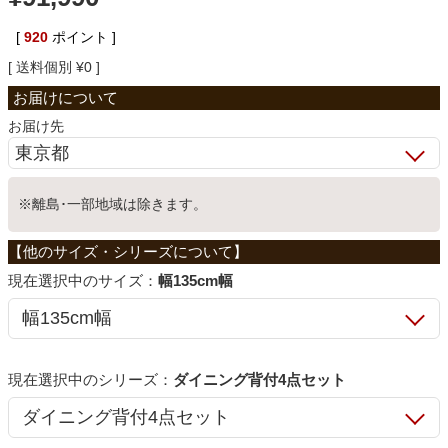
ベッド
[
920
ポイント ]
送料個別
¥
0
収納家具
お届け先
学習机
※離島･一部地域は除きます。
ホームオフィス
サイズ：
幅135cm幅
こたつ
シリーズ：
ダイニング背付4点セット
寝具