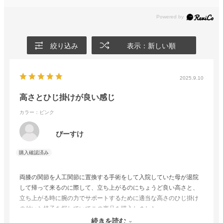
絞り込み
表示：新しい順
2025.9.10
高さとひじ掛けが良い感じ
カラー：ピンク
ぴーすけ
両膝の関節を人工関節に置換する手術をして入院していた母が退院
して帰って来るのに際して、立ち上がるのにちょうど良い高さと、
立ち上がる時に腕の力でサポートするために適当な高さのひじ掛け
の付いた椅子を探していてこの商品を購入しました。
立ち上がる時にひじ掛けに体重をかけても安定しており、座り心地
続きを読む