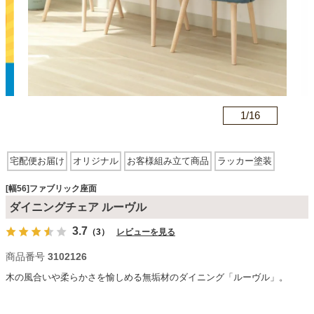
カテゴリから探す
ソファ
n
1/
16
テレビ台・リビング家具
宅配便お届け
オリジナル
お客様組み立て商品
ラッカー塗装
ファブリック座面
ダイニングテーブル・セット
[幅56]ファブリック座面
ダイニングチェア ルーヴル
3.7
（3）
レビューを見る
椅子・チェア
商品番号
3102126
木の風合いや柔らかさを愉しめる無垢材のダイニング「ルーヴル」。
食器棚・キッチン収納