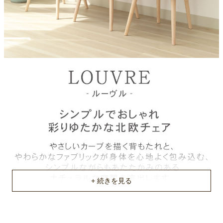
梱包サイズ
約60x62x50(cm)
梱包重量
約11kg
商品重量
約10kg
原産国
ベトナム