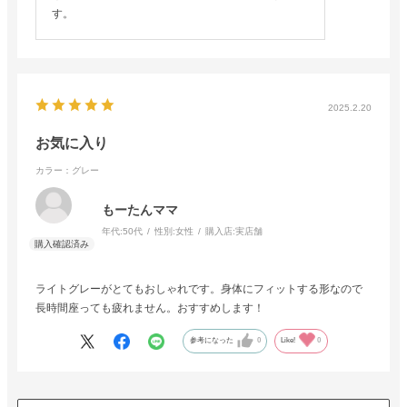
す。
2025.2.20
お気に入り
カラー：グレー
もーたんママ
年代:
50代
性別:
女性
購入店:
実店舗
ライトグレーがとてもおしゃれです。身体にフィットする形なので
長時間座っても疲れません。おすすめします！
参考になった
0
Like!
0