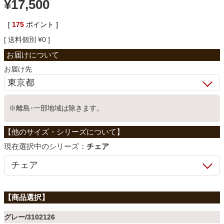
¥
17,500
ベッド
[
175
ポイント ]
送料個別
¥
0
収納家具
お届け先
学習机
※離島･一部地域は除きます。
ホームオフィス
シリーズ：
チェア
こたつ
寝具
グレー/3102126