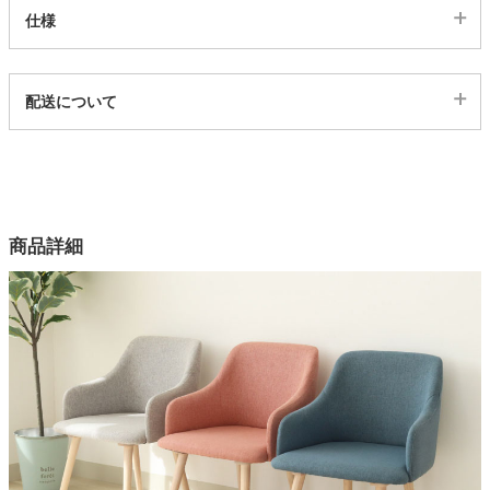
仕様
家電・照明器具
代表sku
配送について
3102126
インテリア雑貨
配送について
サイズ
幅56×奥行56.5×高さ80.3×座面高44(cm)
ガーデン
カラー
商品詳細
3色
タワー
座面素材
ポリエステル
脚部素材
ラバーウッド無垢材
脚部塗装
ラッカー塗装