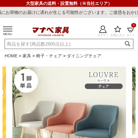
大型家具の送料・設置無料（※当社エリア）
けに遅れが生じる可能性がございます。ご迷惑をおかけしまして誠に申
0
MENU
ログイン
お気に入り
カート
ご利用ガイド
新規会員登録
店舗一覧
閲覧履歴
HOME
家具
椅子・チェア
ダイニングチェア
よくある質問
キーワード・商品番号で探す
最短発送
冷感ラグ
冷感寝具
ワークデスク
ウィルトンラ