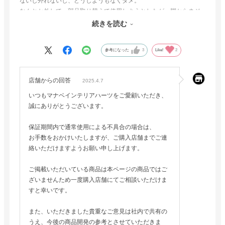
ないし外れないし、どうしようもなくダメ。
なんとか外して、部品取り替えて使用しようとしたが、脚からネジ
が外れない。
続きを読む
本当に残念な商品。
参考になった
3
Like!
2
店舗からの回答
2025.4.7
いつもマナベインテリアハーツをご愛顧いただき、
誠にありがとうございます。
保証期間内で通常使用による不具合の場合は、
お手数をおかけいたしますが、ご購入店舗までご連
絡いただけますようお願い申し上げます。
ご掲載いただいている商品は本ページの商品ではご
ざいませんため一度購入店舗にてご相談いただけま
すと幸いです。
また、いただきました貴重なご意見は社内で共有の
うえ、今後の商品開発の参考とさせていただきま