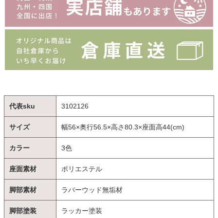
代表sku
3102126
サイズ
幅56×奥行56.5×高さ80.3×座面高44(cm)
カラー
3色
座面素材
ポリエステル
脚部素材
ラバーウッド無垢材
脚部塗装
ラッカー塗装