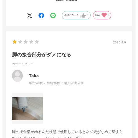
も良いので満足しております。
参考になった
1
Like!
1
2025.4.6
脚の接合部分がダメになる
カラー：グレー
Taka
年代:
40代
性別:
男性
購入店:
実店舗
脚の接合部がゆるんだ状態で使用しているとネジ穴がなめて締まら